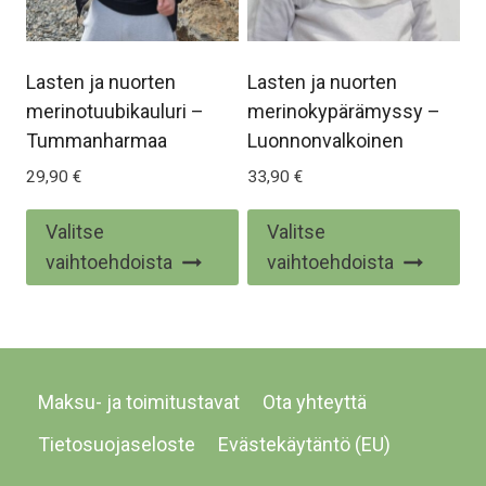
Lasten ja nuorten
Lasten ja nuorten
merinotuubikauluri –
merinokypärämyssy –
Tummanharmaa
Luonnonvalkoinen
29,90
€
33,90
€
Tällä
Täl
Valitse
Valitse
tuotteella
tuo
vaihtoehdoista
vaihtoehdoista
on
on
useampi
us
muunnelma.
mu
Voit
Voi
Maksu- ja toimitustavat
Ota yhteyttä
tehdä
te
valinnat
val
Tietosuojaseloste
Evästekäytäntö (EU)
tuotteen
tu