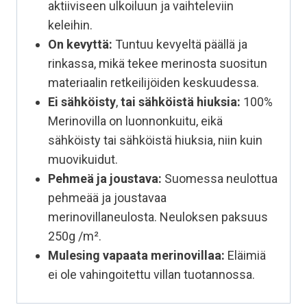
aktiiviseen ulkoiluun ja vaihteleviin
keleihin.
On kevyttä:
Tuntuu kevyeltä päällä ja
rinkassa, mikä tekee merinosta suositun
materiaalin retkeilijöiden keskuudessa.
Ei sähköisty
,
tai sähköistä hiuksia:
100%
Merinovilla on luonnonkuitu, eikä
sähköisty tai sähköistä hiuksia, niin kuin
muovikuidut.
Pehmeä ja joustava:
Suomessa neulottua
pehmeää ja joustavaa
merinovillaneulosta. Neuloksen paksuus
250g /m².
Mulesing vapaata
merinovillaa:
Eläimiä
ei ole vahingoitettu villan tuotannossa.