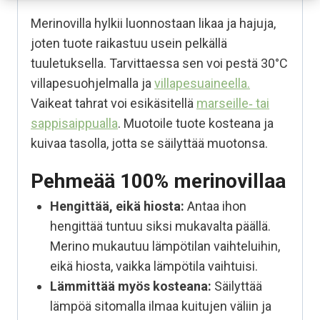
Merinovilla hylkii luonnostaan likaa ja hajuja,
joten tuote raikastuu usein pelkällä
tuuletuksella. Tarvittaessa sen voi pestä 30°C
villapesuohjelmalla ja
villapesuaineella.
Vaikeat tahrat voi esikäsitellä
marseille‑ tai
sappisaippualla
. Muotoile tuote kosteana ja
kuivaa tasolla, jotta se säilyttää muotonsa.
Pehmeää 100% merinovillaa
Hengittää, eikä hiosta:
Antaa ihon
hengittää tuntuu siksi mukavalta päällä.
Merino mukautuu lämpötilan vaihteluihin,
eikä hiosta, vaikka lämpötila vaihtuisi.
Lämmittää myös kosteana:
Säilyttää
lämpöä sitomalla ilmaa kuitujen väliin ja