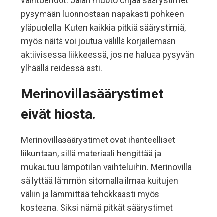
vaihtoehdot. Jalan muoto ohjaa säärystimet
pysymään luonnostaan napakasti pohkeen
yläpuolella. Kuten kaikkia pitkiä säärystimiä,
myös näitä voi joutua välillä korjailemaan
aktiivisessa liikkeessä, jos ne haluaa pysyvän
ylhäällä reidessä asti.
Merinovillasäärystimet
eivät hiosta.
Merinovillasäärystimet ovat ihanteelliset
liikuntaan, sillä materiaali hengittää ja
mukautuu lämpötilan vaihteluihin. Merinovilla
säilyttää lämmön sitomalla ilmaa kuitujen
väliin ja lämmittää tehokkaasti myös
kosteana. Siksi nämä pitkät säärystimet