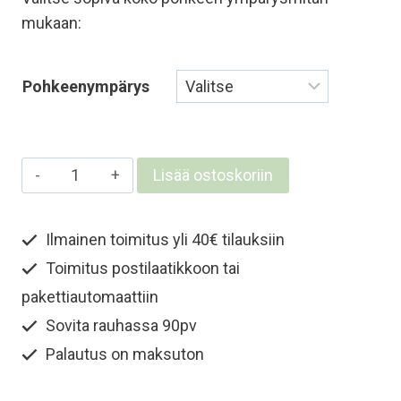
mukaan:
Pohkeenympärys
Pitkät
Lisää ostoskoriin
merinovillasäärystimet
-
Ilmainen toimitus yli 40€ tilauksiin
Musta
Toimitus postilaatikkoon tai
määrä
pakettiautomaattiin
Sovita rauhassa 90pv
Palautus on maksuton