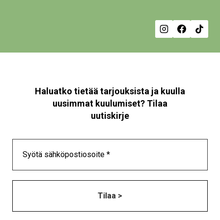
sivulla.
siv
Haluatko tietää tarjouksista ja kuulla
uusimmat kuulumiset? Tilaa
uutiskirje