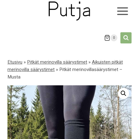
Siirry
sisältöön
0
Etusivu
»
Pitkät merinovilla säärystimet
»
Aikuisten pitkät
merinovilla säärystimet
»
Pitkät merinovillasäärystimet –
Musta