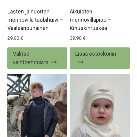
Lasten ja nuorten
Aikuisten
merinovilla tuubihuivi –
merinovillapipo –
Vaaleanpunainen
Kinuskinruskea
29,90
€
39,90
€
Tällä
Valitse
Lisää ostoskoriin
tuotteella
vaihtoehdoista
on
useampi
muunnelma.
Voit
tehdä
valinnat
tuotteen
sivulla.