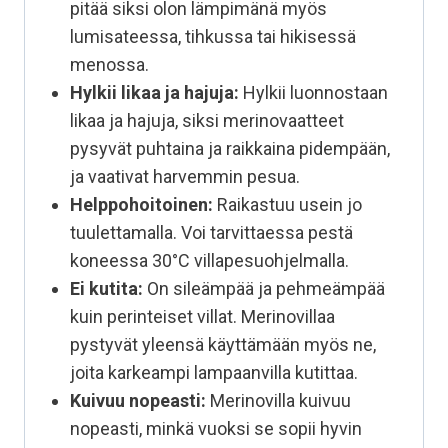
pitää siksi olon lämpimänä myös
lumisateessa, tihkussa tai hikisessä
menossa.
Hylkii likaa ja hajuja:
Hylkii luonnostaan
likaa ja hajuja, siksi merinovaatteet
pysyvät puhtaina ja raikkaina pidempään,
ja vaativat harvemmin pesua.
Helppohoitoinen:
Raikastuu usein jo
tuulettamalla. Voi tarvittaessa pestä
koneessa 30°C villapesuohjelmalla.
Ei kutita:
On sileämpää ja pehmeämpää
kuin perinteiset villat. Merinovillaa
pystyvät yleensä käyttämään myös ne,
joita karkeampi lampaanvilla kutittaa.
Kuivuu nopeasti:
Merinovilla kuivuu
nopeasti, minkä vuoksi se sopii hyvin