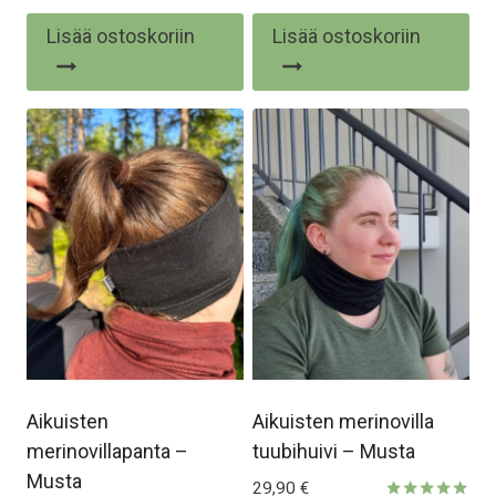
Arvostelu
Arvostelu
tuotteesta:
tuotteesta:
Lisää ostoskoriin
Lisää ostoskoriin
5.00
5.00
/ 5
/ 5
Aikuisten
Aikuisten merinovilla
merinovillapanta –
tuubihuivi – Musta
Musta
29,90
€