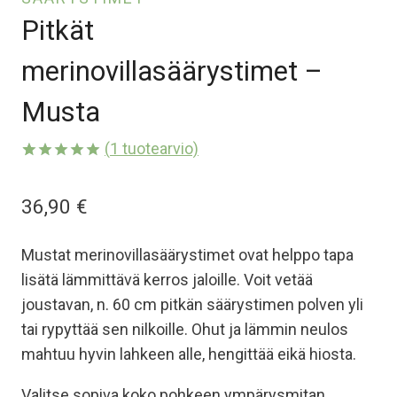
Pitkät
merinovillasäärystimet –
Musta
(
1
tuotearvio)
Arvio
1
5.00
5:stä
36,90
€
perustuen
asiakkaan
arvotukseen.
Mustat merinovillasäärystimet ovat helppo tapa
lisätä lämmittävä kerros jaloille. Voit vetää
joustavan, n. 60 cm pitkän säärystimen polven yli
tai rypyttää sen nilkoille. Ohut ja lämmin neulos
mahtuu hyvin lahkeen alle, hengittää eikä hiosta.
Valitse sopiva koko pohkeen ympärysmitan