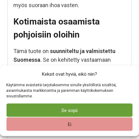
myös suoraan ihoa vasten.
Kotimaista osaamista
pohjoisiin oloihin
Tämä tuote on
suunniteltu ja valmistettu
Suomessa
. Se on kehitetty vastaamaan
suomalaisen arjen ja vaihtelevien säiden
Keksit ovat hyviä, eikö niin?
asettamiin vaatimuksiin. Valitsemalla
kotimaisen tuotteen tuet suomalaista työtä ja
Käytämme evästeitä tarjotaksemme sinulle yksilöllistä sisältöä,
asianmukaista markkinointia ja paremman käyttökokemuksen
varmistat, että varusteesi on tehty kestämään
sivustollamme.
käyttöä, pesua ja aikaa.
Se sopii
Helppohoitoinen
Ei
luonnonmateriaali