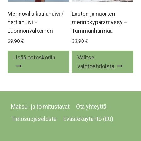
Merinovilla kaulahuivi /
Lasten ja nuorten
hartiahuivi –
merinokypärämyssy –
Luonnonvalkoinen
Tummanharmaa
69,90
€
33,90
€
Täl
Lisää ostoskoriin
Valitse
tuo
vaihtoehdoista
on
us
mu
Voi
Maksu- ja toimitustavat
Ota yhteyttä
te
val
Tietosuojaseloste
Evästekäytäntö (EU)
tu
siv