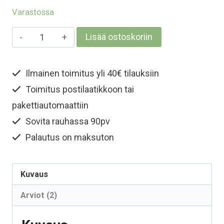
Varastossa
Aikuisten
Lisää ostoskoriin
merinovilla
tuubihuivi
Ilmainen toimitus yli 40€ tilauksiin
-
Toimitus postilaatikkoon tai
Musta
määrä
pakettiautomaattiin
Sovita rauhassa 90pv
Palautus on maksuton
Kuvaus
Arviot (2)