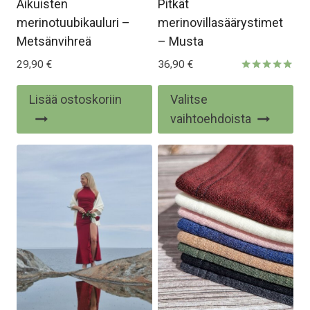
Aikuisten
Pitkät
merinotuubikauluri –
merinovillasäärystimet
Metsänvihreä
– Musta
29,90
€
36,90
€
Arvostelu
tuotteesta:
Täl
Lisää ostoskoriin
Valitse
5.00
/ 5
tuo
vaihtoehdoista
on
us
mu
Voi
te
val
tu
siv