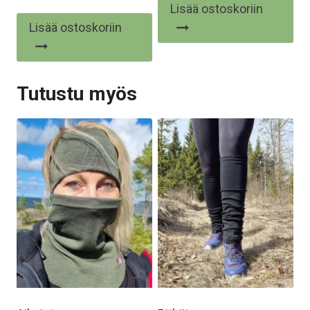
Lisää ostoskoriin
Arvostelu
tuotteesta:
Lisää ostoskoriin
5.00
/ 5
Tutustu myös