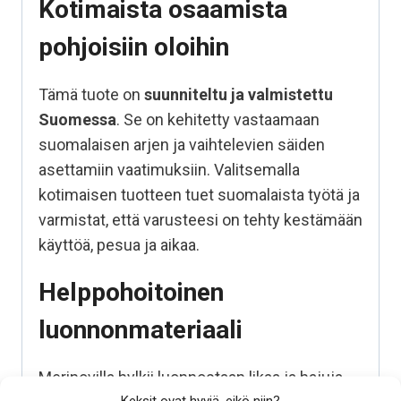
Kotimaista osaamista
pohjoisiin oloihin
Tämä tuote on
suunniteltu ja valmistettu
Suomessa
. Se on kehitetty vastaamaan
suomalaisen arjen ja vaihtelevien säiden
asettamiin vaatimuksiin. Valitsemalla
kotimaisen tuotteen tuet suomalaista työtä ja
varmistat, että varusteesi on tehty kestämään
käyttöä, pesua ja aikaa.
Helppohoitoinen
luonnonmateriaali
Merinovilla hylkii luonnostaan likaa ja hajuja,
Keksit ovat hyviä, eikö niin?