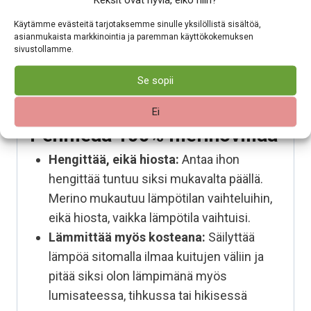
joten tuote raikastuu usein pelkällä
tuuletuksella. Tarvittaessa sen voi pestä 30°C
Käytämme evästeitä tarjotaksemme sinulle yksilöllistä sisältöä,
asianmukaista markkinointia ja paremman käyttökokemuksen
villapesuohjelmalla ja
villapesuaineella.
sivustollamme.
Vaikeat tahrat voi esikäsitellä
marseille‑ tai
sappisaippualla
. Muotoile tuote kosteana ja
Se sopii
kuivaa tasolla, jotta se säilyttää muotonsa.
Ei
Pehmeää 100% merinovillaa
Hengittää, eikä hiosta:
Antaa ihon
hengittää tuntuu siksi mukavalta päällä.
Merino mukautuu lämpötilan vaihteluihin,
eikä hiosta, vaikka lämpötila vaihtuisi.
Lämmittää myös kosteana:
Säilyttää
lämpöä sitomalla ilmaa kuitujen väliin ja
pitää siksi olon lämpimänä myös
lumisateessa, tihkussa tai hikisessä