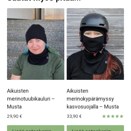
Aikuisten
Aikuisten
merinotuubikauluri –
merinokypärämyssy
Musta
kasvosuojalla – Musta
29,90
€
33,90
€
Arvostelu
tuotteesta: