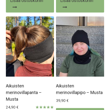
Lisää ostoskoriin
Lisää ostoskoriin
5.00
/ 5
Aikuisten
Aikuisten
merinovillapanta –
merinovillapipo – Musta
Musta
39,90
€
24,90
€