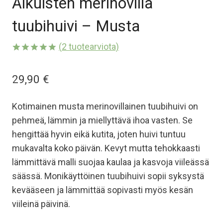
Aikuisten merinovilla
tuubihuivi – Musta
(
2
tuotearviota)
Arvio
2
5.00
5:stä
29,90
€
perustuen
asiakkaan
arvotukseen.
Kotimainen musta merinovillainen tuubihuivi on
pehmeä, lämmin ja miellyttävä ihoa vasten. Se
hengittää hyvin eikä kutita, joten huivi tuntuu
mukavalta koko päivän. Kevyt mutta tehokkaasti
lämmittävä malli suojaa kaulaa ja kasvoja viileässä
säässä. Monikäyttöinen tuubihuivi sopii syksystä
kevääseen ja lämmittää sopivasti myös kesän
viileinä päivinä.