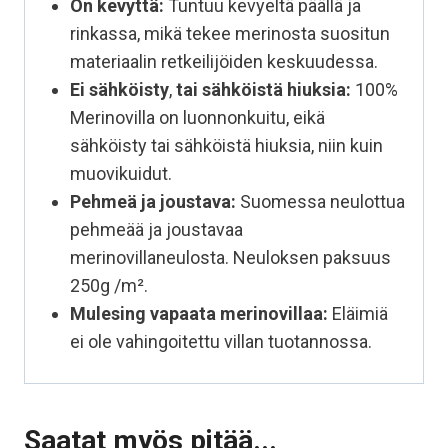
On kevyttä:
Tuntuu kevyeltä päällä ja
rinkassa, mikä tekee merinosta suositun
materiaalin retkeilijöiden keskuudessa.
Ei sähköisty
,
tai sähköistä hiuksia:
100%
Merinovilla on luonnonkuitu, eikä
sähköisty tai sähköistä hiuksia, niin kuin
muovikuidut.
Pehmeä ja joustava:
Suomessa neulottua
pehmeää ja joustavaa
merinovillaneulosta. Neuloksen paksuus
250g /m².
Mulesing vapaata
merinovillaa:
Eläimiä
ei ole vahingoitettu villan tuotannossa.
Saatat myös pitää...