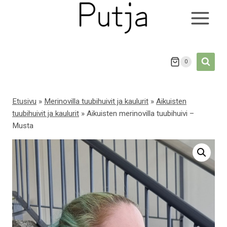
Siirry
sisältöön
0
Etusivu
»
Merinovilla tuubihuivit ja kaulurit
»
Aikuisten
tuubihuivit ja kaulurit
»
Aikuisten merinovilla tuubihuivi –
Musta