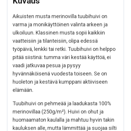
Kuvaus
Aikuisten musta merinovilla tuubihuivi on
varma ja monikäyttöinen valinta arkeen ja
ulkoiluun. Klassinen musta sopii kaikkiin
vaatteisiin ja tilanteisiin, olipa edessä
työpäivä, lenkki tai retki. Tuubihuivi on helppo
pitää siistinä: tumma väri kestää käyttöä, ei
vaadi jatkuvaa pesua ja pysyy
hyvännäköisenä vuodesta toiseen. Se on
huoleton ja kestävä kumppani aktiiviseen
elämään.
Tuubihuivi on pehmeää ja laadukasta 100%
merinovillaa (250g/m²). Huivi on ohut ja
huomaamaton kaulalla ja mahtuu hyvin takin
kauluksen alle, mutta lämmittää ja suojaa silti