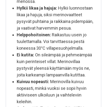
menossa.
Hylkii likaa ja hajuja:
Hylkii luonnostaan
likaa ja hajuja, siksi merinovaatteet
pysyvät puhtaina ja raikkaina pidempään,
ja vaativat harvemmin pesua.
Helppohoitoinen:
Raikastuu usein jo
tuulettamalla. Voi tarvittaessa pestä
koneessa 30°C villapesuohjelmalla.
Ei kutita:
On sileämpää ja pehmeämpää
kuin perinteiset villat. Merinovillaa
pystyvät yleensä käyttämään myös ne,
joita karkeampi lampaanvilla kutittaa.
Kuivuu nopeasti:
Merinovilla kuivuu
nopeasti, minkä vuoksi se sopii hyvin
aktiiviseen ulkoiluun ja vaihteleviin
keleihin.