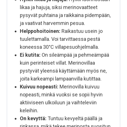
likaa ja hajuja, siksi merinovaatteet
pysyvät puhtaina ja raikkaina pidempään,
ja vaativat harvemmin pesua.
Helppohoitoinen:
Raikastuu usein jo
tuulettamalla. Voi tarvittaessa pestä
koneessa 30°C villapesuohjelmalla.
Ei kutita:
On sileämpää ja pehmeämpää
kuin perinteiset villat. Merinovillaa
pystyvät yleensä käyttämään myös ne,
joita karkeampi lampaanvilla kutittaa.
Kuivuu nopeasti:
Merinovilla kuivuu
nopeasti, minkä vuoksi se sopii hyvin
aktiiviseen ulkoiluun ja vaihteleviin
keleihin.
On kevyttä:
Tuntuu kevyeltä päällä ja
rinkassa, mikä tekee merinosta suositun