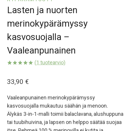
Lasten ja nuorten
merinokypärämyssy
kasvosuojalla –
Vaaleanpunainen
(
1
tuotearvio)
Arvio
1
5.00
5:stä
33,90
€
perustuen
asiakkaan
arvotukseen.
Vaaleanpunainen merinokypärämyssy
kasvosuojalla mukautuu säähän ja menoon.
Älykäs 3-in-1-malli toimii balaclavana, alushuppuna
tai tuubihuivina, ja lapsen on helppo säätää suojaa
itse. Pehmeä 100 % merinovilla ei kutita ja