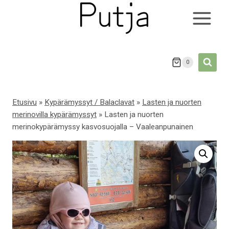
Siirry
sisältöön
0
Etusivu
»
Kypärämyssyt / Balaclavat
»
Lasten ja nuorten
merinovilla kypärämyssyt
»
Lasten ja nuorten
merinokypärämyssy kasvosuojalla – Vaaleanpunainen