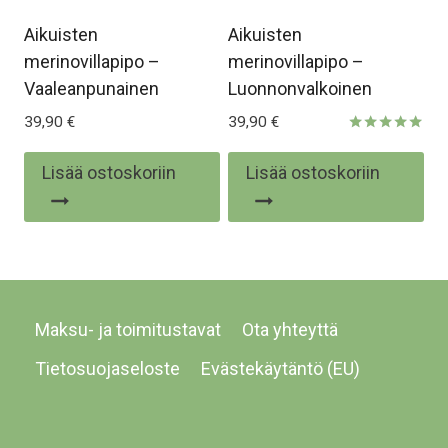
Aikuisten
Aikuisten
merinovillapipo –
merinovillapipo –
Vaaleanpunainen
Luonnonvalkoinen
39,90
€
39,90
€
Arvostelu
tuotteesta:
Lisää ostoskoriin
Lisää ostoskoriin
5.00
/ 5
Maksu- ja toimitustavat
Ota yhteyttä
Tietosuojaseloste
Evästekäytäntö (EU)