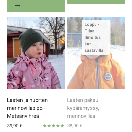
/ 5
on
us
mu
Voi
te
val
tu
siv
Lasten ja nuorten
Lasten paksu
merinovillapipo –
kypärämyssy,
Metsänvihreä
merinovillaa
39,90
€
38,90
€