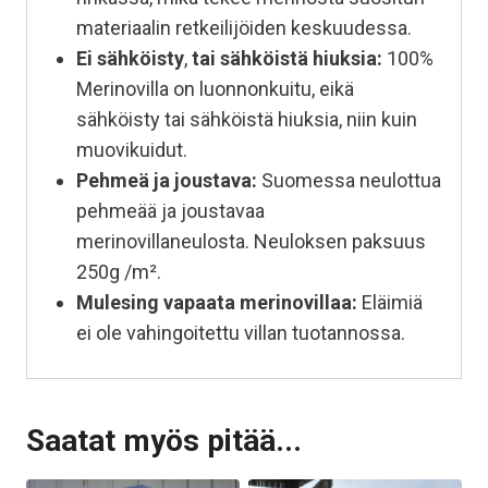
materiaalin retkeilijöiden keskuudessa.
Ei sähköisty
,
tai sähköistä hiuksia:
100%
Merinovilla on luonnonkuitu, eikä
sähköisty tai sähköistä hiuksia, niin kuin
muovikuidut.
Pehmeä ja joustava:
Suomessa neulottua
pehmeää ja joustavaa
merinovillaneulosta. Neuloksen paksuus
250g /m².
Mulesing vapaata
merinovillaa:
Eläimiä
ei ole vahingoitettu villan tuotannossa.
Saatat myös pitää...