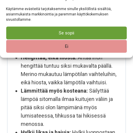
villapesuohjelmalla ja
villapesuaineella.
Käytämme evästeitä tarjotaksemme sinulle yksilöllistä sisältöä,
Vaikeat tahrat voi esikäsitellä
marseille‑ tai
asianmukaista markkinointia ja paremman käyttökokemuksen
sivustollamme.
sappisaippualla
. Muotoile tuote kosteana ja
kuivaa tasolla, jotta se säilyttää muotonsa.
Se sopii
Pehmeää 100% merinovillaa
Ei
Hengittää, eikä hiosta:
Antaa ihon
hengittää tuntuu siksi mukavalta päällä.
Merino mukautuu lämpötilan vaihteluihin,
eikä hiosta, vaikka lämpötila vaihtuisi.
Lämmittää myös kosteana:
Säilyttää
lämpöä sitomalla ilmaa kuitujen väliin ja
pitää siksi olon lämpimänä myös
lumisateessa, tihkussa tai hikisessä
menossa.
Hylkii likaa ja hajuja:
Hylkii luonnostaan