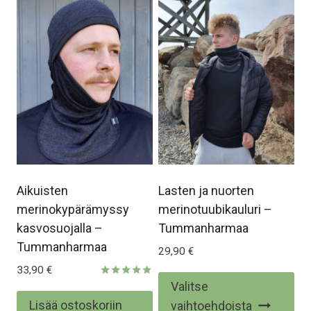
Aikuisten
Lasten ja nuorten
merinokypärämyssy
merinotuubikauluri –
kasvosuojalla –
Tummanharmaa
Tummanharmaa
29,90
€
33,90
€
Täl
Valitse
Arvostelu
tuotteesta:
tuo
Lisää ostoskoriin
vaihtoehdoista
4.80