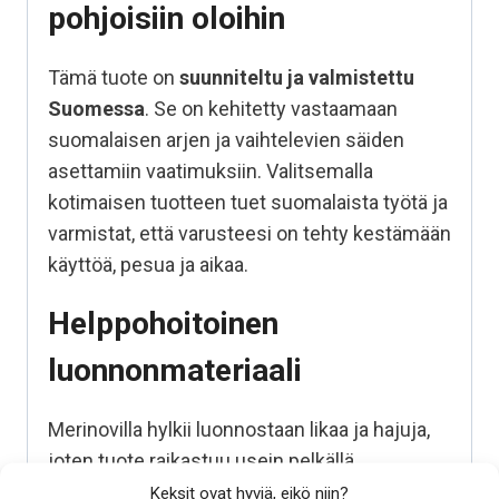
pohjoisiin oloihin
Tämä tuote on
suunniteltu ja valmistettu
Suomessa
. Se on kehitetty vastaamaan
suomalaisen arjen ja vaihtelevien säiden
asettamiin vaatimuksiin. Valitsemalla
kotimaisen tuotteen tuet suomalaista työtä ja
varmistat, että varusteesi on tehty kestämään
käyttöä, pesua ja aikaa.
Helppohoitoinen
luonnonmateriaali
Merinovilla hylkii luonnostaan likaa ja hajuja,
joten tuote raikastuu usein pelkällä
tuuletuksella. Tarvittaessa sen voi pestä 30°C
Keksit ovat hyviä, eikö niin?