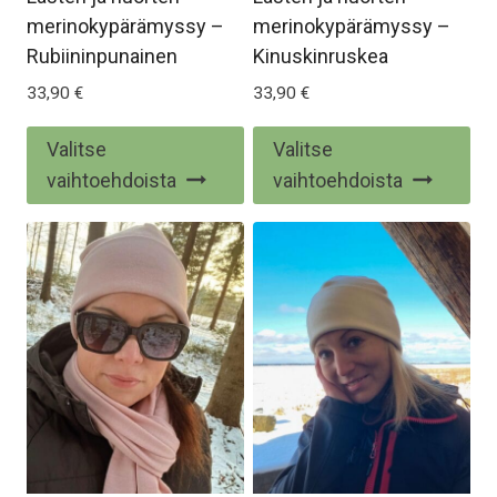
merinokypärämyssy –
merinokypärämyssy –
Rubiininpunainen
Kinuskinruskea
33,90
€
33,90
€
Tällä
Täl
Valitse
Valitse
tuotteella
tuo
vaihtoehdoista
vaihtoehdoista
on
on
useampi
us
muunnelma.
mu
Voit
Voi
tehdä
te
valinnat
val
tuotteen
tu
sivulla.
siv