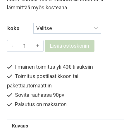
lämmittää myös kosteana.
koko
Lasten
Lisää ostoskoriin
ja
nuorten
Ilmainen toimitus yli 40€ tilauksiin
merinokypärämyssy
Toimitus postilaatikkoon tai
kasvosuojalla
-
pakettiautomaattiin
Vaaleanpunainen
Sovita rauhassa 90pv
määrä
Palautus on maksuton
Kuvaus