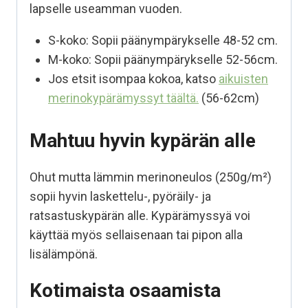
lapselle useamman vuoden.
S-koko: Sopii päänympärykselle 48-52 cm.
M-koko: Sopii päänympärykselle 52-56cm.
Jos etsit isompaa kokoa, katso
aikuisten
merinokypärämyssyt täältä.
(56-62cm)
Mahtuu hyvin kypärän alle
Ohut mutta lämmin merinoneulos (250g/m²)
sopii hyvin laskettelu-, pyöräily- ja
ratsastuskypärän alle. Kypärämyssyä voi
käyttää myös sellaisenaan tai pipon alla
lisälämpönä.
Kotimaista osaamista