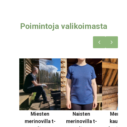
Poimintoja valikoimasta
Miesten
Naisten
Merinov
merinovilla t-
merinovilla t-
kaulahu