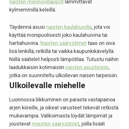
naisten merinovillapipot
lämmittävät
kylmemmillä keleillä.
Täydennä asusi
naisten kaulahuivilla
, jota voi
käyttää monipuolisesti joko kaulahuivina tai
hartiahuivina.
Naisten säärystimet
taas on oiva
lisä lenkillä, retkillä tai vaikka kaupunkikävelyllä.
Niillä säätelet helposti lämpötilaa. Tutustu näihin
laadukkaisiin kotimaisiin
naisten asusteisiin
,
jotka on suunniteltu ulkoilevan naisen tarpeisiin.
Ulkoilevalle miehelle
Luonnossa liikkuminen on parasta vastapainoa
arjen kiireille, ja oikeat varusteet tekevät retkistä
mukavampia. Valikoimasta löydät lämpimät ja
joustavat
miesten säärystimet
, joilla lisäät