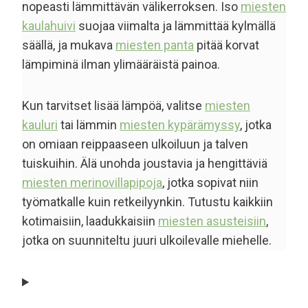
nopeasti lämmittävän välikerroksen. Iso
miesten
kaulahuivi
suojaa viimalta ja lämmittää kylmällä
säällä, ja mukava
miesten panta
pitää korvat
lämpiminä ilman ylimääräistä painoa.
Kun tarvitset lisää lämpöä, valitse
miesten
kauluri
tai lämmin
miesten kypärämyssy
, jotka
on omiaan reippaaseen ulkoiluun ja talven
tuiskuihin. Älä unohda joustavia ja hengittäviä
miesten merinovillapipoja
, jotka sopivat niin
työmatkalle kuin retkeilyynkin. Tutustu kaikkiin
kotimaisiin, laadukkaisiin
miesten asusteisiin
,
jotka on suunniteltu juuri ulkoilevalle miehelle.