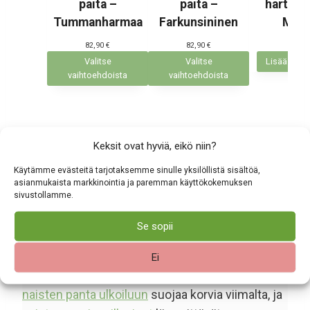
paita –
paita –
hartiahu
Tummanharmaa
Farkunsininen
Mus
82,90
€
82,90
€
69,90
Valitse
Valitse
Lisää osto
vaihtoehdoista
vaihtoehdoista
Keksit ovat hyviä, eikö niin?
Ulkoilevalle naiselle
Käytämme evästeitä tarjotaksemme sinulle yksilöllistä sisältöä,
asianmukaista markkinointia ja paremman käyttökokemuksen
sivustollamme.
Luonnossa liikkuminen virkistää ja rentouttaa.
Oikeilla asusteilla se on entistä mukavampaa.
Se sopii
Valikoimasta löydät sinun väreihin sopivat
naisten kypärämyssyt
, jotka pitävät posket
Ei
lämpimänä tuulisillakin poluilla. Kevyt ja joustava
naisten panta ulkoiluun
suojaa korvia viimalta, ja