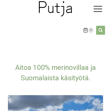
Siirry
sisältöön
0
Aitoa 100% merinovillaa ja
Suomalaista käsityötä.