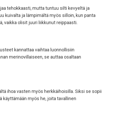
a tehokkaasti, mutta tuntuu silti kevyeltä ja
u kuivalta ja lämpimältä myös silloin, kun panta
aikka olisit juuri liikkunut reippaasti.
susteet kannattaa vaihtaa luonnollisiin
nnan merinovillaiseen, se auttaa osaltaan
tä ihoa vasten myös herkkäihoisilla. Siksi se sopii
nsä käyttämään myös he, joita tavallinen