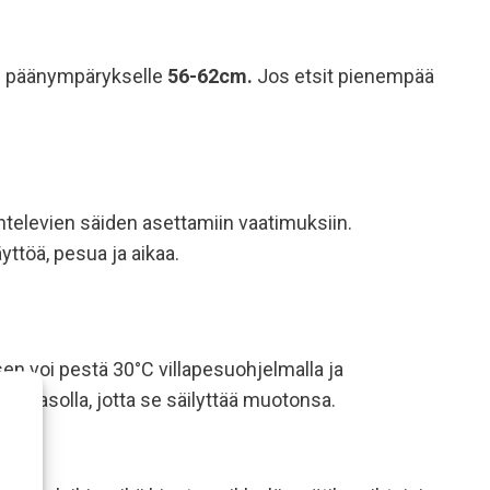
ltu päänympärykselle
56-62cm.
Jos etsit pienempää
htelevien säiden asettamiin vaatimuksiin.
ttöä, pesua ja aikaa.
 sen voi pestä 30°C villapesuohjelmalla ja
vaa tasolla, jotta se säilyttää muotonsa.