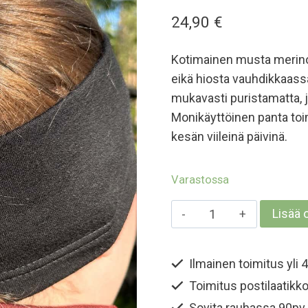
5:stä
24,90
€
perustuen
asiakkaan
arvotukseen.
Kotimainen musta merinov
eikä hiosta vauhdikkaas
mukavasti puristamatta, j
Monikäyttöinen panta toi
kesän viileinä päivinä.
Varastossa
Aikuisten
Lisää 
merinovillapanta
-
Ilmainen toimitus yli 4
Musta
Toimitus postilaatikko
määrä
Sovita rauhassa 90pv