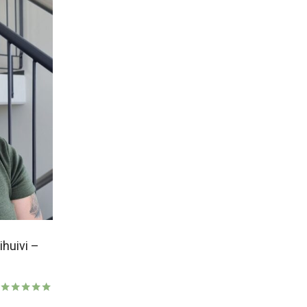
ihuivi –
Arvostelu