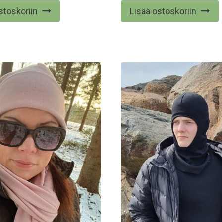
tuotteesta:
stoskoriin
Lisää ostoskoriin
5.00
/ 5