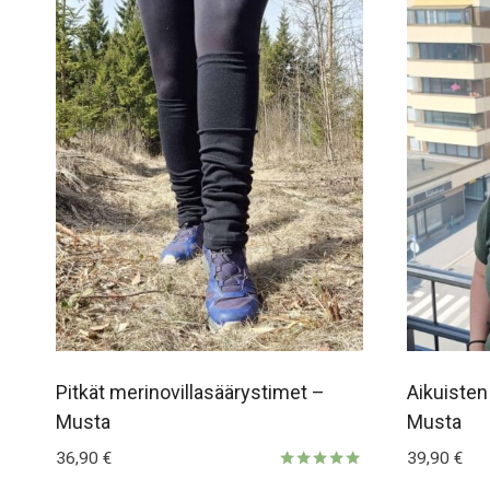
Pitkät merinovillasäärystimet –
Aikuisten
Musta
Musta
36,90
€
39,90
€
Arvostelu