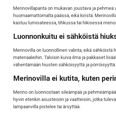
Merinovillapanta on mukavan joustava ja pehmeä val
huomaamattomalta päässä, eikä kiristä. Merinovilla
kastuu lumisateessa, tihkussa tai hikisessä menossa
Luonnonkuitu ei sähköistä hiuks
Merinovilla on luonnollinen valinta, eikä sähköistä 
materiaaleihin. Talvisin kuiva ilma ja pakkaset li
vähentämään hiusten sähköisyyttä ja pörröisyyttä.
Merinovilla ei kutita, kuten peri
Merino on luonnostaan sileämpää ja pehmeämpää, kui
hyvin etenkin asusteisiin ja vaatteisiin, jotka tule
lampaanvilla pistelee tai ärsyttää.