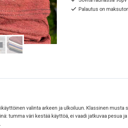
Palautus on maksuto
yttöinen valinta arkeen ja ulkoiluun. Klassinen musta sopii
iistinä: tumma väri kestää käyttöä, ei vaadi jatkuvaa pesu
.