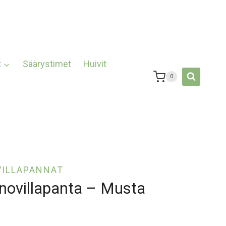
t
Säärystimet
Huivit
0
VILLAPANNAT
inovillapanta – Musta
)