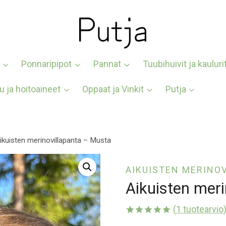
Ponnaripipot
Pannat
Tuubihuivit ja kauluri
u ja hoitoaineet
Oppaat ja Vinkit
Putja
ikuisten merinovillapanta – Musta
AIKUISTEN MERINO
Aikuisten mer
(
1
tuotearvio
Arvio
1
5.00