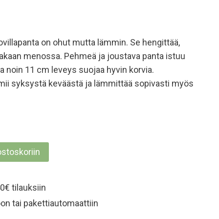
illapanta on ohut mutta lämmin. Se hengittää,
sakaan menossa. Pehmeä ja joustava panta istuu
a noin 11 cm leveys suojaa hyvin korvia.
mii syksystä keväästä ja lämmittää sopivasti myös
ostoskoriin
0€ tilauksiin
on tai pakettiautomaattiin