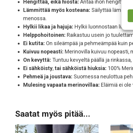
Hengittää, eikä hiosta:
Antaa ihon hengittää tu
Lämmittää myös kosteana:
Säilyttää lämpöä s
menossa.
Hylkii likaa ja hajuja:
Hylkii luonnostaan likaa 
Helppohoitoinen:
Raikastuu usein jo tuulettam
Ei kutita:
On sileämpää ja pehmeämpää kuin perin
Kuivuu nopeasti:
Merinovilla kuivuu nopeasti, mi
On kevyttä:
Tuntuu kevyeltä päällä ja rinkassa
Ei sähköisty
,
tai sähköistä hiuksia:
100% Merino
Pehmeä ja joustava:
Suomessa neulottua pehm
Mulesing vapaata
merinovillaa:
Eläimiä ei ole
Saatat myös pitää...