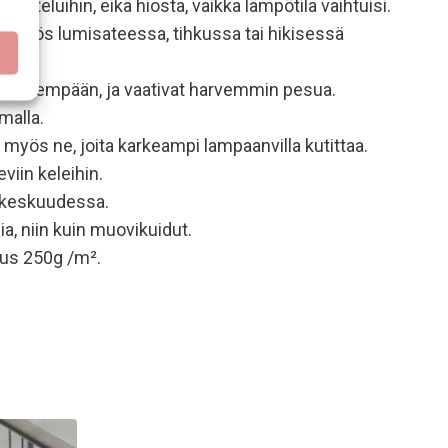
hteluihin, eikä hiosta, vaikka lämpötila vaihtuisi.
änä myös lumisateessa, tihkussa tai hikisessä
ina pidempään, ja vaativat harvemmin pesua.
malla.
myös ne, joita karkeampi lampaanvilla kutittaa.
viin keleihin.
n keskuudessa.
a, niin kuin muovikuidut.
us 250g /m².