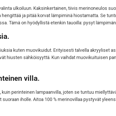
inta ulkoiluun. Kaksinkertainen, tiivis merinoneulos suoja
 hengittää ja pitää korvat lämpiminä hiostamatta. Se tuntu
. Tämä on hyödyllistä etenkin tauoilla: pysyt lämpimänä, v
ia.
hiuksia kuten muovikuidut. Erityisesti talvella akryyliset a
säävät hiusten sähköisyyttä. Kun vaihdat muovikuituisen pa
nteinen villa.
n perinteinen lampaanvilla, joten se tuntuu miellyttäväl
vat suoraan iholle. Aitoa 100 % merinovillaa pystyvät ylee