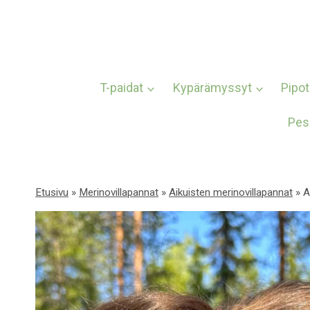
Siirry
sisältöön
T-paidat
Kypärämyssyt
Pipot
Pes
Etusivu
»
Merinovillapannat
»
Aikuisten merinovillapannat
»
A