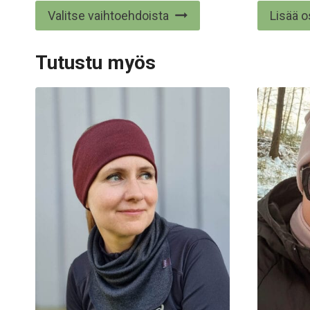
tuotteesta:
Tällä
Valitse vaihtoehdoista
Lisää o
5.00
/ 5
tuotteella
on
Tutustu myös
useampi
muunnelma.
Voit
tehdä
valinnat
tuotteen
sivulla.