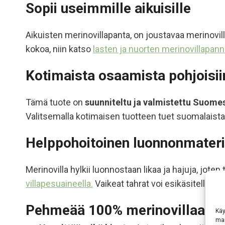
Sopii useimmille aikuisille
Aikuisten
merinovillapanta
, on joustavaa merinovil
kokoa, niin katso
lasten ja nuorten merinovillapann
Kotimaista osaamista pohjoisiin
Tämä tuote on
suunniteltu ja valmistettu Suome
Valitsemalla kotimaisen tuotteen tuet suomalaista 
Helppohoitoinen luonnonmateri
Merinovilla hylkii luonnostaan likaa ja hajuja, jote
villapesuaineella.
Vaikeat tahrat voi esikäsitellä
mar
Pehmeää 100% merinovillaa
Käy
mar