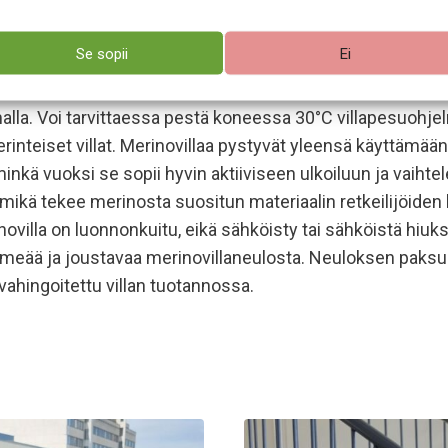
ntuu siksi mukavalta päällä. Merino mukautuu lämpötilan vai
itomalla ilmaa kuitujen väliin ja pitää siksi olon lämpim
Se sopii
Ei
ja hajuja, siksi merinovaatteet pysyvät puhtaina ja raikka
alla. Voi tarvittaessa pestä koneessa 30°C villapesuohjel
teiset villat. Merinovillaa pystyvät yleensä käyttämään 
nkä vuoksi se sopii hyvin aktiiviseen ulkoiluun ja vaihtele
, mikä tekee merinosta suositun materiaalin retkeilijöide
villa on luonnonkuitu, eikä sähköisty tai sähköistä hiuksi
eää ja joustavaa merinovillaneulosta. Neuloksen paksu
 vahingoitettu villan tuotannossa.