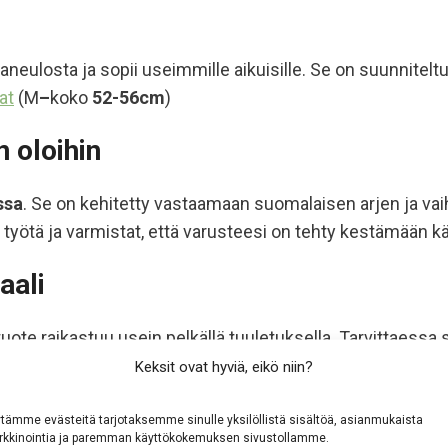
laneulosta ja sopii useimmille aikuisille. Se on suunnite
at
(M
–
koko
52-56cm
)
 oloihin
ssa
. Se on kehitetty vastaamaan suomalaisen arjen ja vai
työtä ja varmistat, että varusteesi on tehty kestämään käy
aali
n tuote raikastuu usein pelkällä tuuletuksella. Tarvittaessa
seille‑ tai sappisaippualla
. Muotoile tuote kosteana ja kui
Keksit ovat hyviä, eikö niin?
tämme evästeitä tarjotaksemme sinulle yksilöllistä sisältöä, asianmukaista
kkinointia ja paremman käyttökokemuksen sivustollamme.