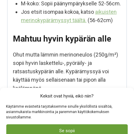
M-koko: Sopii päänympärykselle 52-56cm.
Jos etsit isompaa kokoa, katso
aikuisten
merinokypärämyssyt täältä.
(56-62cm)
Mahtuu hyvin kypärän alle
Ohut mutta lämmin merinoneulos (250g/m²)
sopii hyvin laskettelu-, pyöräily- ja
ratsastuskypärän alle. Kypärämyssyä voi
käyttää myös sellaisenaan tai pipon alla
lisälämpönä.
Keksit ovat hyviä, eikö niin?
Kotimaista osaamista
Käytämme evästeitä tarjotaksemme sinulle yksilöllistä sisältöä,
asianmukaista markkinointia ja paremman käyttökokemuksen
pohjoisiin oloihin
sivustollamme.
Se sopii
Tämä tuote on
suunniteltu ja valmistettu