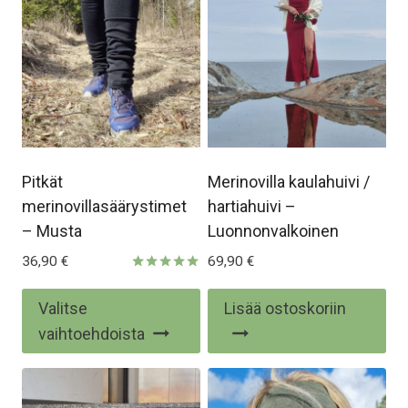
Pitkät
Merinovilla kaulahuivi /
merinovillasäärystimet
hartiahuivi –
– Musta
Luonnonvalkoinen
36,90
€
69,90
€
Arvostelu
tuotteesta:
Tällä
Valitse
Lisää ostoskoriin
5.00
/ 5
tuotteella
vaihtoehdoista
on
useampi
muunnelma.