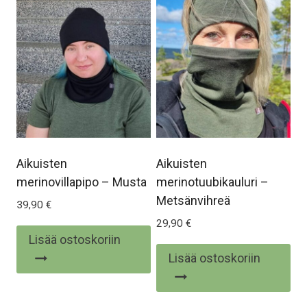
Voit
tehdä
valinnat
tuotteen
sivulla.
Aikuisten
Aikuisten
merinovillapipo – Musta
merinotuubikauluri –
Metsänvihreä
39,90
€
29,90
€
Lisää ostoskoriin
Lisää ostoskoriin