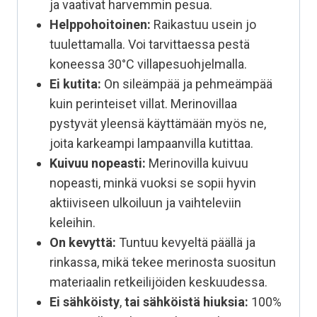
ja vaativat harvemmin pesua.
Helppohoitoinen:
Raikastuu usein jo
tuulettamalla. Voi tarvittaessa pestä
koneessa 30°C villapesuohjelmalla.
Ei kutita:
On sileämpää ja pehmeämpää
kuin perinteiset villat. Merinovillaa
pystyvät yleensä käyttämään myös ne,
joita karkeampi lampaanvilla kutittaa.
Kuivuu nopeasti:
Merinovilla kuivuu
nopeasti, minkä vuoksi se sopii hyvin
aktiiviseen ulkoiluun ja vaihteleviin
keleihin.
On kevyttä:
Tuntuu kevyeltä päällä ja
rinkassa, mikä tekee merinosta suositun
materiaalin retkeilijöiden keskuudessa.
Ei sähköisty
,
tai sähköistä hiuksia:
100%