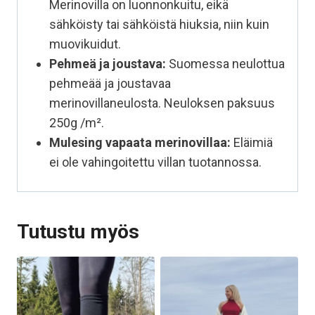
Merinovilla on luonnonkuitu, eikä
sähköisty tai sähköistä hiuksia, niin kuin
muovikuidut.
Pehmeä ja joustava:
Suomessa neulottua
pehmeää ja joustavaa
merinovillaneulosta. Neuloksen paksuus
250g /m².
Mulesing vapaata
merinovillaa:
Eläimiä
ei ole vahingoitettu villan tuotannossa.
Tutustu myös