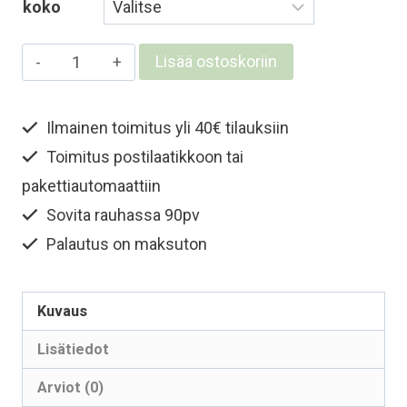
koko
Lasten
Lisää ostoskoriin
ja
nuorten
Ilmainen toimitus yli 40€ tilauksiin
merinokypärämyssy
Toimitus postilaatikkoon tai
-
Luonnonvalkoinen
pakettiautomaattiin
määrä
Sovita rauhassa 90pv
Palautus on maksuton
Kuvaus
Lisätiedot
Arviot (0)