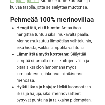
sappisaippualla
. Muotoile tuote kosteana ja
kuivaa tasolla, jotta se säilyttää muotonsa.
Pehmeää 100% merinovillaa
Hengittää, eikä hiosta:
Antaa ihon
hengittää tuntuu siksi mukavalta päällä.
Merino mukautuu lämpötilan vaihteluihin,
eikä hiosta, vaikka lämpötila vaihtuisi.
Lämmittää myös kosteana:
Säilyttää
lämpöä sitomalla ilmaa kuitujen väliin ja
pitää siksi olon lämpimänä myös
lumisateessa, tihkussa tai hikisessä
menossa.
Hylkii likaa ja hajuja:
Hylkii luonnostaan
likaa ja hajuja, siksi merinovaatteet
pysyvät puhtaina ja raikkaina pidempään,