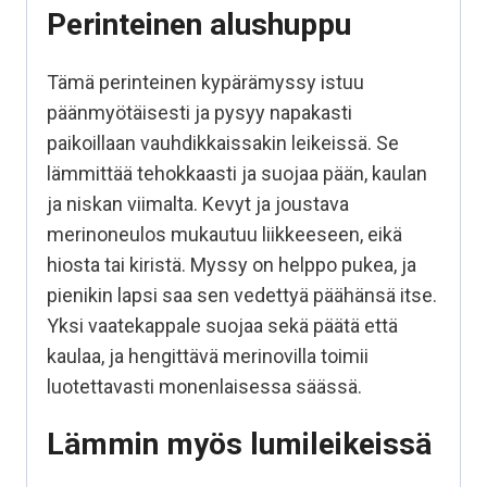
Perinteinen alushuppu
Tämä perinteinen kypärämyssy istuu
päänmyötäisesti ja pysyy napakasti
paikoillaan vauhdikkaissakin leikeissä. Se
lämmittää tehokkaasti ja suojaa pään, kaulan
ja niskan viimalta. Kevyt ja joustava
merinoneulos mukautuu liikkeeseen, eikä
hiosta tai kiristä. Myssy on helppo pukea, ja
pienikin lapsi saa sen vedettyä päähänsä itse.
Yksi vaatekappale suojaa sekä päätä että
kaulaa, ja hengittävä merinovilla toimii
luotettavasti monenlaisessa säässä.
Lämmin myös lumileikeissä