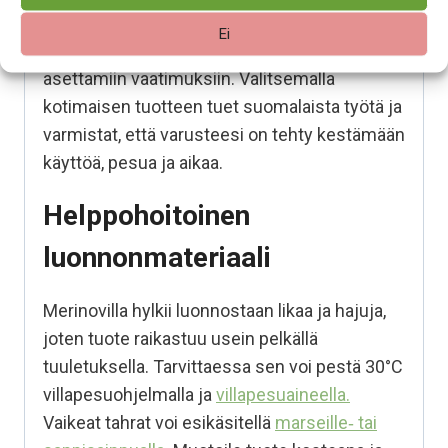
Suomessa
. Se on kehitetty vastaamaan
Ei
suomalaisen arjen ja vaihtelevien säiden
asettamiin vaatimuksiin. Valitsemalla
kotimaisen tuotteen tuet suomalaista työtä ja
varmistat, että varusteesi on tehty kestämään
käyttöä, pesua ja aikaa.
Helppohoitoinen
luonnonmateriaali
Merinovilla hylkii luonnostaan likaa ja hajuja,
joten tuote raikastuu usein pelkällä
tuuletuksella. Tarvittaessa sen voi pestä 30°C
villapesuohjelmalla ja
villapesuaineella.
Vaikeat tahrat voi esikäsitellä
marseille‑ tai