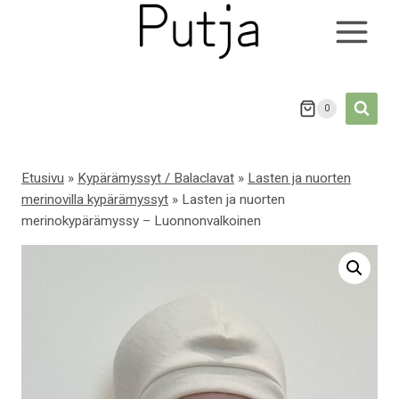
Siirry
sisältöön
0
Etusivu
»
Kypärämyssyt / Balaclavat
»
Lasten ja nuorten
merinovilla kypärämyssyt
»
Lasten ja nuorten
merinokypärämyssy – Luonnonvalkoinen