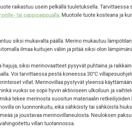
n tuote raikastuu usein pelkällä tuuletuksella. Tarvittaessa
seille‑ tai sappisaippualla
. Muotoile tuote kosteana ja kui
ntuu siksi mukavalta päällä. Merino mukautuu lämpötilan vai
itomalla ilmaa kuitujen väliin ja pitää siksi olon lämpim
ja hajuja, siksi merinovaatteet pysyvät puhtaina ja raikka
alla. Voi tarvittaessa pestä koneessa 30°C villapesuohjel
teiset villat. Merinovillaa pystyvät yleensä käyttämään 
nkä vuoksi se sopii hyvin aktiiviseen ulkoiluun ja vaihtele
, mikä tekee merinosta suositun materiaalin retkeilijöide
villa on luonnonkuitu, eikä sähköisty tai sähköistä hiuksi
eää ja joustavaa merinovillaneulosta. Neuloksen paksu
 vahingoitettu villan tuotannossa.