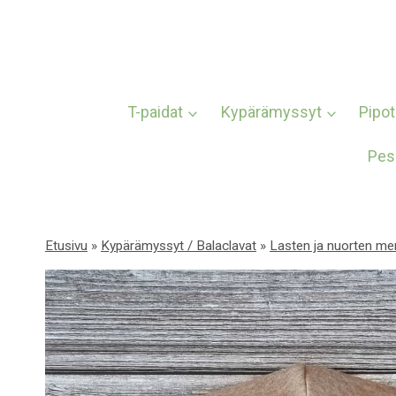
Siirry
sisältöön
T-paidat
Kypärämyssyt
Pipot
Pes
Etusivu
»
Kypärämyssyt / Balaclavat
»
Lasten ja nuorten mer