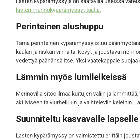
Lasten kypärämyssyjä on saatavilla useissa väreis
lasten merinokypärämyssyt täältä.
Perinteinen alushuppu
Tämä perinteinen kypärämyssy istuu päänmyötäisest
kaulan ja niskan viimalta. Kevyt ja joustava merino
vedettyä päähänsä itse. Yksi vaatekappale suojaa s
Lämmin myös lumileikeissä
Merinovilla sitoo ilmaa kuitujen väliin ja lämmittä
aktiiviseen talviurheiluun ja vaihteleviin keleihin.
Suunniteltu kasvavalle lapselle
Lasten kypärämyssy on valmistettu erittäin joust