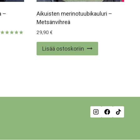
a –
Aikuisten merinotuubikauluri –
Metsänvihreä
29,90
€
Arvostelu
tuotteesta:
Lisää ostoskoriin
5.00
/ 5