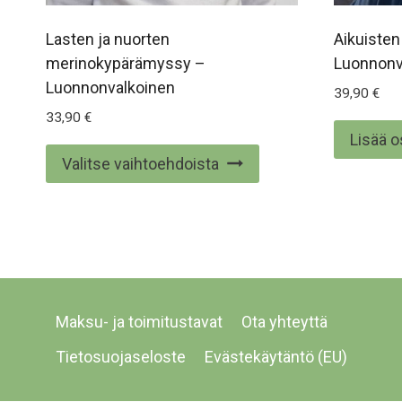
Lasten ja nuorten
Aikuisten
merinokypärämyssy –
Luonnonv
Luonnonvalkoinen
39,90
€
33,90
€
Lisää o
Tällä
Valitse vaihtoehdoista
tuotteella
on
useampi
muunnelma.
Voit
tehdä
Maksu- ja toimitustavat
Ota yhteyttä
valinnat
Tietosuojaseloste
Evästekäytäntö (EU)
tuotteen
sivulla.