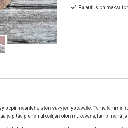
määrä
Palautus on maksuto
y sopii maanläheisten sävyjen ystävälle. Tämä lämmin r
 ja pitää pienen ulkoilijan olon mukavana, lämpimänä ja k