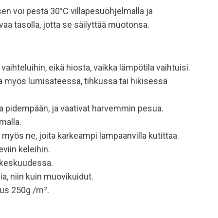
 sen voi pestä 30°C villapesuohjelmalla ja
vaa tasolla, jotta se säilyttää muotonsa.
hteluihin, eikä hiosta, vaikka lämpötila vaihtuisi.
änä myös lumisateessa, tihkussa tai hikisessä
ina pidempään, ja vaativat harvemmin pesua.
malla.
myös ne, joita karkeampi lampaanvilla kutittaa.
viin keleihin.
n keskuudessa.
a, niin kuin muovikuidut.
us 250g /m².