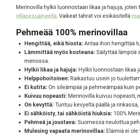
Merinovilla hylkii luonnostaan likaa ja hajuja, jote
villapesuaineella.
Vaikeat tahrat voi esikäsitellä
mar
Pehmeää 100% merinovillaa
Hengittää, eikä hiosta:
Antaa ihon hengittää tu
Lämmittää myös kosteana:
Säilyttää lämpöä s
menossa.
Hylkii likaa ja hajuja:
Hylkii luonnostaan likaa 
Helppohoitoinen:
Raikastuu usein jo tuulettam
Ei kutita:
On sileämpää ja pehmeämpää kuin perin
Kuivuu nopeasti:
Merinovilla kuivuu nopeasti, mi
On kevyttä:
Tuntuu kevyeltä päällä ja rinkassa
Ei sähköisty
,
tai sähköistä hiuksia:
100% Merino
Pehmeä ja joustava:
Suomessa neulottua pehm
Mulesing vapaata
merinovillaa:
Eläimiä ei ole