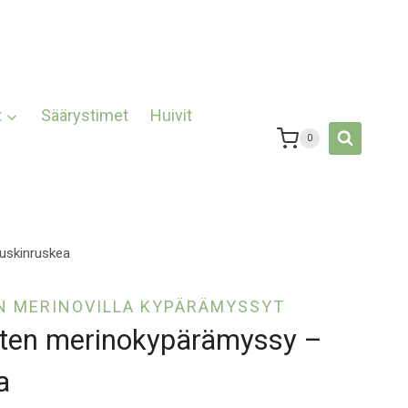
t
Säärystimet
Huivit
0
uskinruskea
N MERINOVILLA KYPÄRÄMYSSYT
rten merinokypärämyssy –
a