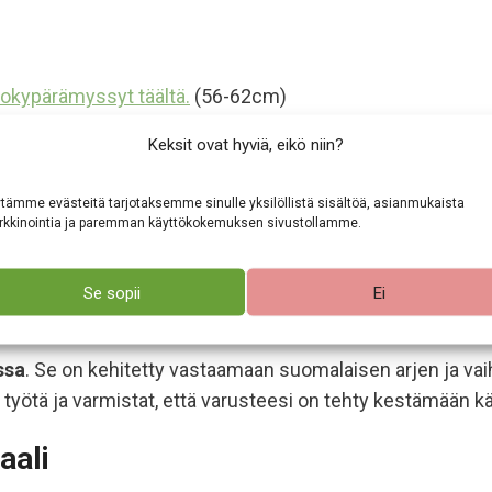
nokypärämyssyt täältä.
(56-62cm)
Keksit ovat hyviä, eikö niin?
tämme evästeitä tarjotaksemme sinulle yksilöllistä sisältöä, asianmukaista
vin laskettelu-, pyöräily- ja ratsastuskypärän alle. Kyp
kkinointia ja paremman käyttökokemuksen sivustollamme.
Se sopii
Ei
 oloihin
ssa
. Se on kehitetty vastaamaan suomalaisen arjen ja vai
työtä ja varmistat, että varusteesi on tehty kestämään käy
aali