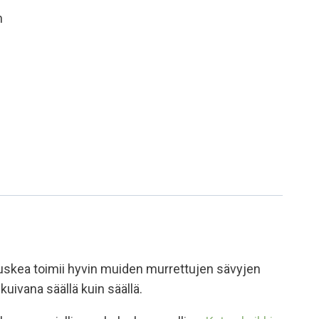
n
uskea toimii hyvin muiden murrettujen sävyjen
uivana säällä kuin säällä.