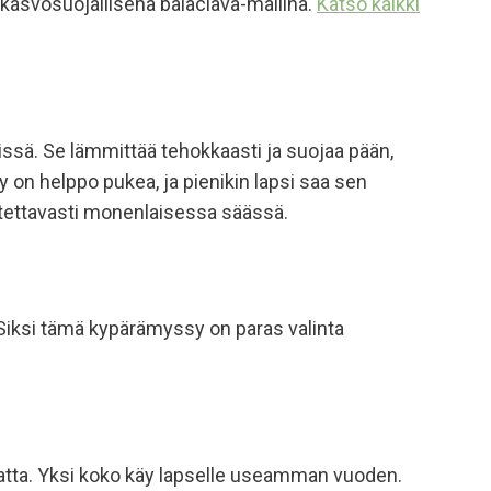
kasvosuojallisena balaclava-mallina.
Katso kaikki
ssä. Se lämmittää tehokkaasti ja suojaa pään,
y on helppo pukea, ja pienikin lapsi saa sen
uotettavasti monenlaisessa säässä.
. Siksi tämä kypärämyssy on paras valinta
tta. Yksi
koko käy lapselle useamman vuoden.