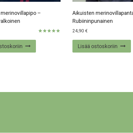
 merinovillapipo –
Aikuisten merinovillapant
alkoinen
Rubiininpunainen
24,90
€
Arvostelu
tuotteesta:
stoskoriin
Lisää ostoskoriin
5.00
/ 5