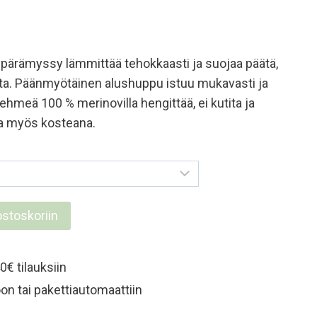
pärämyssy lämmittää tehokkaasti ja suojaa päätä,
lta. Päänmyötäinen alushuppu istuu mukavasti ja
ehmeä 100 % merinovilla hengittää, ei kutita ja
aa myös kosteana.
ostoskoriin
0€ tilauksiin
y
on tai pakettiautomaattiin