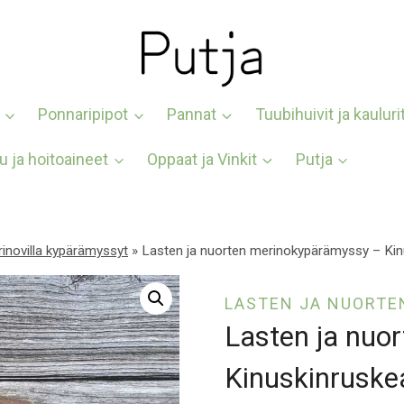
Ponnaripipot
Pannat
Tuubihuivit ja kauluri
u ja hoitoaineet
Oppaat ja Vinkit
Putja
inovilla kypärämyssyt
»
Lasten ja nuorten merinokypärämyssy – Kin
LASTEN JA NUORTE
Lasten ja nuo
Kinuskinruske