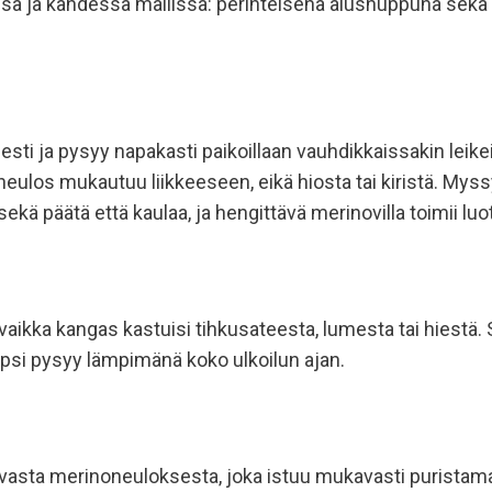
sä ja kahdessa mallissa: perinteisenä alushuppuna sekä 
i ja pysyy napakasti paikoillaan vauhdikkaissakin leikei
neulos mukautuu liikkeeseen, eikä hiosta tai kiristä. Myss
ekä päätä että kaulaa, ja hengittävä merinovilla toimii l
ä, vaikka kangas kastuisi tihkusateesta, lumesta tai hiestä
 Lapsi pysyy lämpimänä koko ulkoilun ajan.
avasta merinoneuloksesta, joka istuu mukavasti puristama