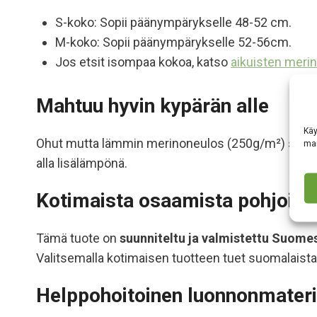
S-koko: Sopii päänympärykselle 48-52 cm.
M-koko: Sopii päänympärykselle 52-56cm.
Jos etsit isompaa kokoa, katso
aikuisten meri
Mahtuu hyvin kypärän alle
Käy
Ohut mutta lämmin merinoneulos (250g/m²) sopii hy
mar
alla lisälämpönä.
Kotimaista osaamista pohjoisiin
Tämä tuote on
suunniteltu ja valmistettu Suome
Valitsemalla kotimaisen tuotteen tuet suomalaista 
Helppohoitoinen luonnonmateri