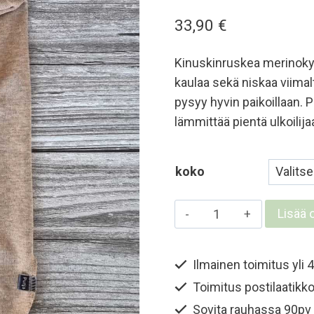
33,90
€
Kinuskinruskea merinoky
kaulaa sekä niskaa viima
pysyy hyvin paikoillaan. P
lämmittää pientä ulkoilij
koko
Lasten
Lisää 
ja
nuorten
Ilmainen toimitus yli 4
merinokypärämyss
Toimitus postilaatikko
-
Kinuskinruskea
Sovita rauhassa 90pv