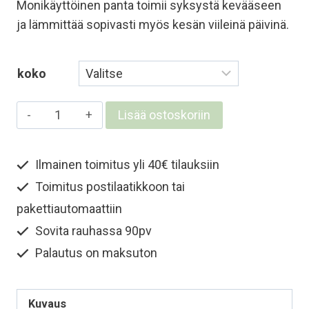
Monikäyttöinen panta toimii syksystä kevääseen
ja lämmittää sopivasti myös kesän viileinä päivinä.
koko
Lasten
Lisää ostoskoriin
ja
nuorten
Ilmainen toimitus yli 40€ tilauksiin
merinovillapanta
Toimitus postilaatikkoon tai
-
Vaaleanpunainen
pakettiautomaattiin
määrä
Sovita rauhassa 90pv
Palautus on maksuton
Kuvaus