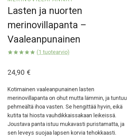
Lasten ja nuorten
merinovillapanta –
Vaaleanpunainen
(
1
tuotearvio)
Arvio
1
5.00
5:stä
24,90
€
perustuen
asiakkaan
arvotukseen.
Kotimainen vaaleanpunainen lasten
merinovillapanta on ohut mutta lämmin, ja tuntuu
pehmeältä ihoa vasten. Se hengittää hyvin, eikä
kutita tai hiosta vauhdikkaissakaan leikeissä.
Joustava panta istuu mukavasti puristamatta, ja
sen leveys suojaa lapsen korvia tehokkaasti.