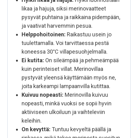
likaa ja hajuja, siksi merinovaatteet
pysyvät puhtaina ja raikkaina pidempään,
ja vaativat harvemmin pesua.
Helppohoitoinen:
Raikastuu usein jo
tuulettamalla. Voi tarvittaessa pestä
koneessa 30°C villapesuohjelmalla.
Ei kutita:
On sileämpää ja pehmeämpää
kuin perinteiset villat. Merinovillaa
pystyvät yleensä käyttämään myös ne,
joita karkeampi lampaanvilla kutittaa.
Kuivuu nopeasti:
Merinovilla kuivuu
nopeasti, minkä vuoksi se sopii hyvin
aktiiviseen ulkoiluun ja vaihteleviin
keleihin.
On kevyttä:
Tuntuu kevyeltä päällä ja
rinkassa, mikä tekee merinosta suositun