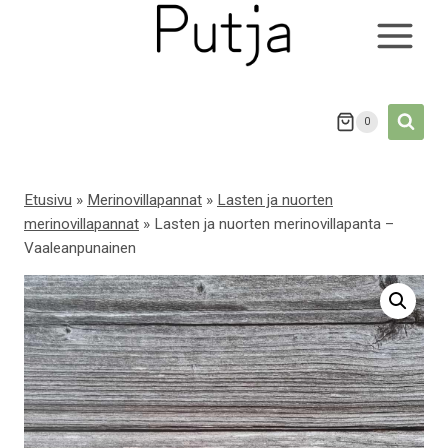
Siirry
sisältöön
0
Etusivu
»
Merinovillapannat
»
Lasten ja nuorten
merinovillapannat
»
Lasten ja nuorten merinovillapanta –
Vaaleanpunainen