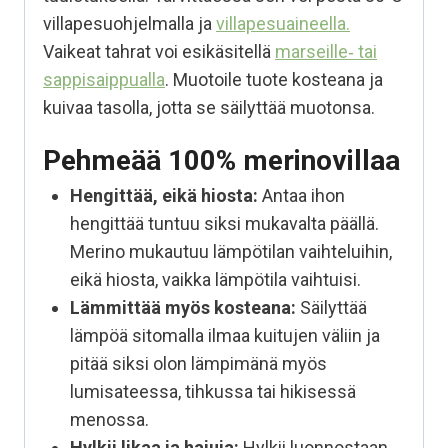
villapesuohjelmalla ja
villapesuaineella.
Vaikeat tahrat voi esikäsitellä
marseille‑ tai
sappisaippualla
. Muotoile tuote kosteana ja
kuivaa tasolla, jotta se säilyttää muotonsa.
Pehmeää 100% merinovillaa
Hengittää, eikä hiosta:
Antaa ihon
hengittää tuntuu siksi mukavalta päällä.
Merino mukautuu lämpötilan vaihteluihin,
eikä hiosta, vaikka lämpötila vaihtuisi.
Lämmittää myös kosteana:
Säilyttää
lämpöä sitomalla ilmaa kuitujen väliin ja
pitää siksi olon lämpimänä myös
lumisateessa, tihkussa tai hikisessä
menossa.
Hylkii likaa ja hajuja:
Hylkii luonnostaan