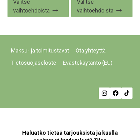
Valitse
Valitse
tuotteella
tuo
vaihtoehdoista
vaihtoehdoista
on
on
useampi
us
muunnelma.
mu
Voit
Voi
Maksu- ja toimitustavat
Ota yhteyttä
tehdä
te
valinnat
val
Tietosuojaseloste
Evästekäytäntö (EU)
tuotteen
tu
sivulla.
siv
Haluatko tietää tarjouksista ja kuulla