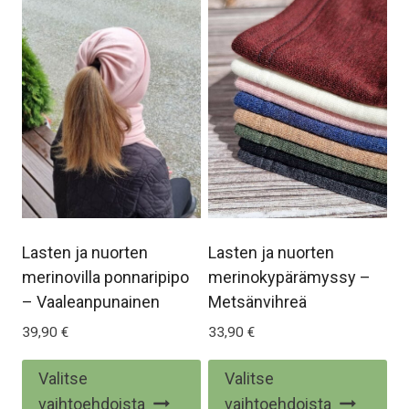
Lasten ja nuorten
Lasten ja nuorten
merinovilla ponnaripipo
merinokypärämyssy –
– Vaaleanpunainen
Metsänvihreä
39,90
€
33,90
€
Tällä
Täl
Valitse
Valitse
tuotteella
tuo
vaihtoehdoista
vaihtoehdoista