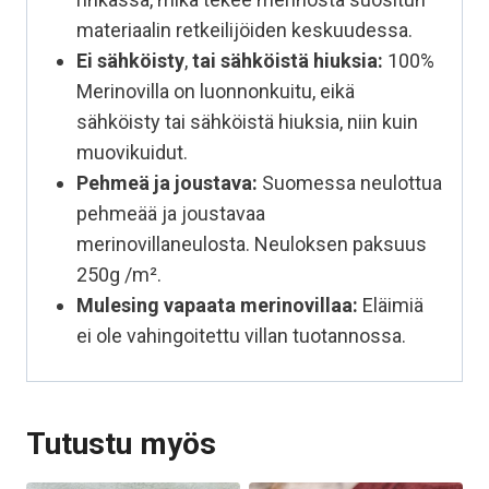
materiaalin retkeilijöiden keskuudessa.
Ei sähköisty
,
tai sähköistä hiuksia:
100%
Merinovilla on luonnonkuitu, eikä
sähköisty tai sähköistä hiuksia, niin kuin
muovikuidut.
Pehmeä ja joustava:
Suomessa neulottua
pehmeää ja joustavaa
merinovillaneulosta. Neuloksen paksuus
250g /m².
Mulesing vapaata
merinovillaa:
Eläimiä
ei ole vahingoitettu villan tuotannossa.
Tutustu myös