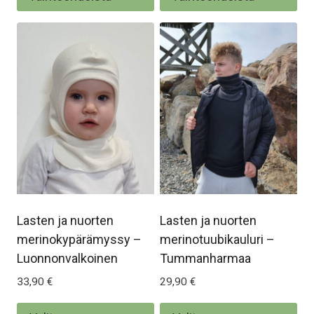
on
on
useampi
us
muunnelma.
mu
Voit
Voi
tehdä
te
valinnat
val
tuotteen
tu
sivulla.
siv
Lasten ja nuorten
Lasten ja nuorten
merinokypärämyssy –
merinotuubikauluri –
Luonnonvalkoinen
Tummanharmaa
33,90
€
29,90
€
Tällä
Täl