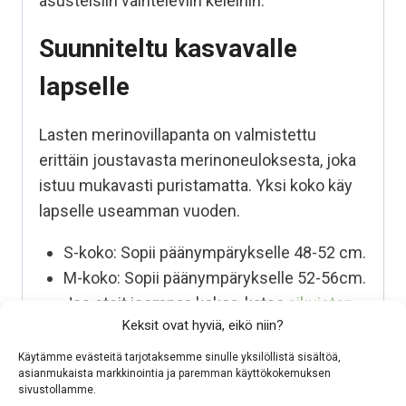
asusteisiin vaihteleviin keleihin.
Suunniteltu kasvavalle
lapselle
Lasten
merinovillapanta
on valmistettu
erittäin joustavasta merinoneuloksesta, joka
istuu mukavasti puristamatta. Yksi
koko käy
lapselle useamman vuoden.
S-koko: Sopii päänympärykselle 48-52 cm.
M-koko: Sopii päänympärykselle 52-56cm.
Jos etsit isompaa kokoa, katso
aikuisten
Keksit ovat hyviä, eikö niin?
merinovillapannat täältä
(56-62cm).
Käytämme evästeitä tarjotaksemme sinulle yksilöllistä sisältöä,
asianmukaista markkinointia ja paremman käyttökokemuksen
Kotimaista osaamista
sivustollamme.