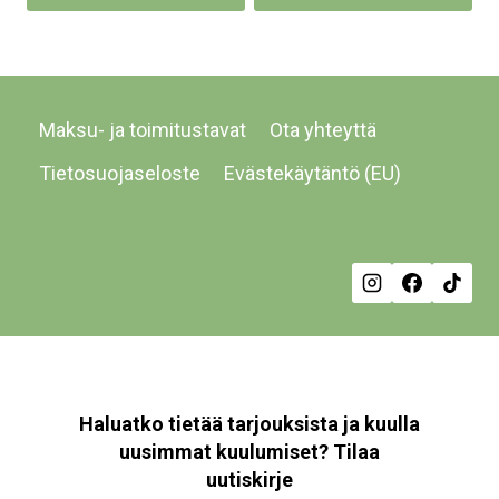
on
useampi
muunnelma.
Voit
Maksu- ja toimitustavat
Ota yhteyttä
tehdä
valinnat
Tietosuojaseloste
Evästekäytäntö (EU)
tuotteen
sivulla.
Haluatko tietää tarjouksista ja kuulla
uusimmat kuulumiset? Tilaa
uutiskirje