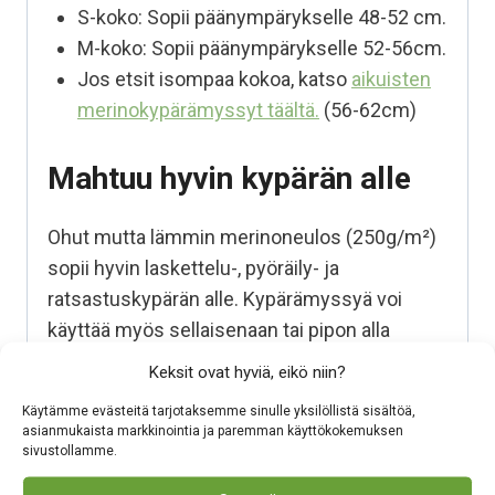
S-koko: Sopii päänympärykselle 48-52 cm.
M-koko: Sopii päänympärykselle 52-56cm.
Jos etsit isompaa kokoa, katso
aikuisten
merinokypärämyssyt täältä.
(56-62cm)
Mahtuu hyvin kypärän alle
Ohut mutta lämmin merinoneulos (250g/m²)
sopii hyvin laskettelu-, pyöräily- ja
ratsastuskypärän alle. Kypärämyssyä voi
käyttää myös sellaisenaan tai pipon alla
lisälämpönä.
Keksit ovat hyviä, eikö niin?
Kotimaista osaamista
Käytämme evästeitä tarjotaksemme sinulle yksilöllistä sisältöä,
asianmukaista markkinointia ja paremman käyttökokemuksen
sivustollamme.
pohjoisiin oloihin