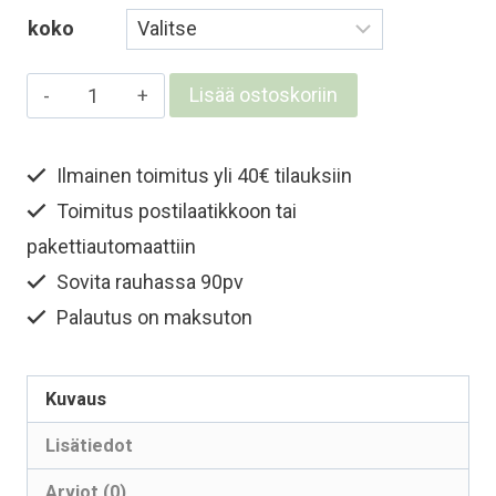
koko
Lasten
Lisää ostoskoriin
ja
nuorten
Ilmainen toimitus yli 40€ tilauksiin
merinokypärämyssy
Toimitus postilaatikkoon tai
kasvosuojalla
-
pakettiautomaattiin
Kinuskinruskea
Sovita rauhassa 90pv
määrä
Palautus on maksuton
Kuvaus
Lisätiedot
Arviot (0)