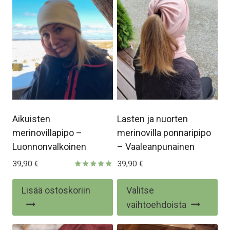
Aikuisten
Lasten ja nuorten
merinovillapipo –
merinovilla ponnaripipo
Luonnonvalkoinen
– Vaaleanpunainen
39,90
€
39,90
€
Arvostelu
tuotteesta:
Täl
Lisää ostoskoriin
Valitse
5.00
/ 5
tuo
vaihtoehdoista
on
us