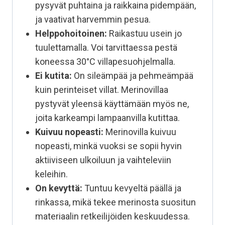
pysyvät puhtaina ja raikkaina pidempään,
ja vaativat harvemmin pesua.
Helppohoitoinen:
Raikastuu usein jo
tuulettamalla. Voi tarvittaessa pestä
koneessa 30°C villapesuohjelmalla.
Ei kutita:
On sileämpää ja pehmeämpää
kuin perinteiset villat. Merinovillaa
pystyvät yleensä käyttämään myös ne,
joita karkeampi lampaanvilla kutittaa.
Kuivuu nopeasti:
Merinovilla kuivuu
nopeasti, minkä vuoksi se sopii hyvin
aktiiviseen ulkoiluun ja vaihteleviin
keleihin.
On kevyttä:
Tuntuu kevyeltä päällä ja
rinkassa, mikä tekee merinosta suositun
materiaalin retkeilijöiden keskuudessa.