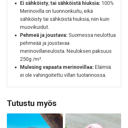
Ei sähköisty
,
tai sähköistä hiuksia:
100%
Merinovilla on luonnonkuitu, eikä
sähköisty tai sähköistä hiuksia, niin kuin
muovikuidut.
Pehmeä ja joustava:
Suomessa neulottua
pehmeää ja joustavaa
merinovillaneulosta. Neuloksen paksuus
250g /m².
Mulesing vapaata
merinovillaa:
Eläimiä
ei ole vahingoitettu villan tuotannossa.
Tutustu myös