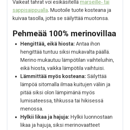
Vaikeat tahrat voi esikäsitellä
marseille‑ tai
sappisaippualla
. Muotoile tuote kosteana ja
kuivaa tasolla, jotta se säilyttää muotonsa.
Pehmeää 100% merinovillaa
Hengittää, eikä hiosta:
Antaa ihon
hengittää tuntuu siksi mukavalta päällä.
Merino mukautuu lämpötilan vaihteluihin,
eikä hiosta, vaikka lämpötila vaihtuisi.
Lämmittää myös kosteana:
Säilyttää
lämpöä sitomalla ilmaa kuitujen väliin ja
pitää siksi olon lämpimänä myös
lumisateessa, tihkussa tai hikisessä
menossa.
Hylkii likaa ja hajuja:
Hylkii luonnostaan
likaa ja hajuja, siksi merinovaatteet