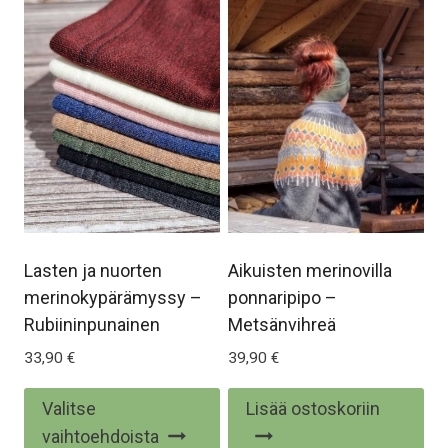
mu
Voi
te
val
tu
siv
Lasten ja nuorten
Aikuisten merinovilla
merinokypärämyssy –
ponnaripipo –
Rubiininpunainen
Metsänvihreä
33,90
€
39,90
€
Tällä
Valitse
Lisää ostoskoriin
tuotteella
vaihtoehdoista