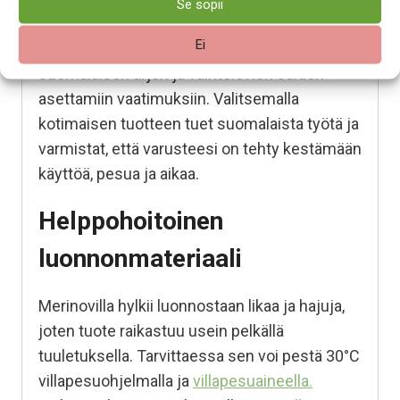
Se sopii
Tämä tuote on
suunniteltu ja valmistettu
Ei
Suomessa
. Se on kehitetty vastaamaan
suomalaisen arjen ja vaihtelevien säiden
asettamiin vaatimuksiin. Valitsemalla
kotimaisen tuotteen tuet suomalaista työtä ja
varmistat, että varusteesi on tehty kestämään
käyttöä, pesua ja aikaa.
Helppohoitoinen
luonnonmateriaali
Merinovilla hylkii luonnostaan likaa ja hajuja,
joten tuote raikastuu usein pelkällä
tuuletuksella. Tarvittaessa sen voi pestä 30°C
villapesuohjelmalla ja
villapesuaineella.