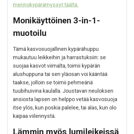
merinokypärämyssyt täältä.
Monikäyttöinen 3-in-1-
muotoilu
Tämä kasvosuojallinen kypärähuppu
mukautuu leikkeihin ja harrastuksiin: se
suojaa kasvot viimalta, toimii kypärän
alushuppuna tai sen yläosan voi kääntää
taakse, jolloin se toimii pehmeänä
tuubihuivina kaulalla. Joustavan neuloksen
ansiosta lapsen on helppo vetää kasvosuoja
itse ylös, kun poskia palelee, tai alas, kun olo
kaipaa viilennystä.
Lämmin myös lumileikeissä