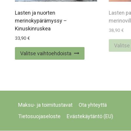
Lasten ja nuorten
Lasten p
merinokypärämyssy –
merinovil
Kinuskinruskea
38,90
€
33,90
€
Valitse
Tällä
Valitse vaihtoehdoista
tuotteella
on
useampi
muunnelma.
Voit
tehdä
Maksu- ja toimitustavat
Ota yhteyttä
valinnat
Tietosuojaseloste
Evästekäytäntö (EU)
tuotteen
sivulla.