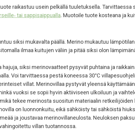
n tuote raikastuu usein pelkällä tuuletuksella. Tarvittaessa
seille‑ tai sappisaippualla
. Muotoile tuote kosteana ja kui
ntuu siksi mukavalta päällä. Merino mukautuu lämpötilan vai
itomalla ilmaa kuitujen väliin ja pitää siksi olon lämpim
ja hajuja, siksi merinovaatteet pysyvät puhtaina ja raikka
alla. Voi tarvittaessa pestä koneessa 30°C villapesuohjel
teiset villat. Merinovillaa pystyvät yleensä käyttämään 
nkä vuoksi se sopii hyvin aktiiviseen ulkoiluun ja vaihtele
, mikä tekee merinosta suositun materiaalin retkeilijöide
villa on luonnonkuitu, eikä sähköisty tai sähköistä hiuksi
eää ja joustavaa merinovillaneulosta. Neuloksen paksu
 vahingoitettu villan tuotannossa.