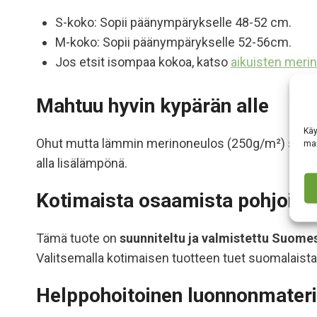
S-koko: Sopii päänympärykselle 48-52 cm.
M-koko: Sopii päänympärykselle 52-56cm.
Jos etsit isompaa kokoa, katso
aikuisten meri
Mahtuu hyvin kypärän alle
Käy
Ohut mutta lämmin merinoneulos (250g/m²) sopii hy
mar
alla lisälämpönä.
Kotimaista osaamista pohjoisiin
Tämä tuote on
suunniteltu ja valmistettu Suome
Valitsemalla kotimaisen tuotteen tuet suomalaista 
Helppohoitoinen luonnonmateri