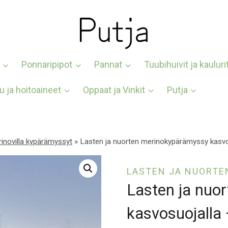
Ponnaripipot
Pannat
Tuubihuivit ja kauluri
u ja hoitoaineet
Oppaat ja Vinkit
Putja
inovilla kypärämyssyt
»
Lasten ja nuorten merinokypärämyssy kasvo
LASTEN JA NUORTE
Lasten ja nuo
kasvosuojalla