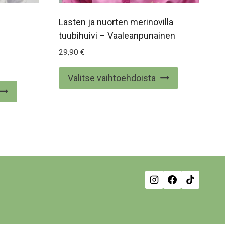
Lasten ja nuorten merinovilla
tuubihuivi – Vaaleanpunainen
29,90
€
Tällä
Valitse vaihtoehdoista
Tällä
tuotteella
tuotteella
on
on
useampi
useampi
muunnelma
muunnelma.
Voit
Voit
tehdä
tehdä
valinnat
valinnat
tuotteen
tuotteen
sivulla.
sivulla.