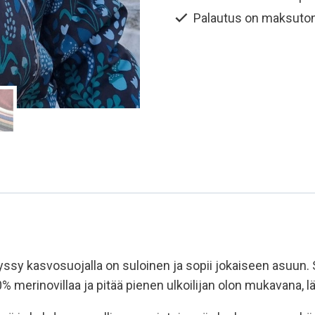
Luonnonvalkoinen
Palautus on maksuto
määrä
sy kasvosuojalla on suloinen ja sopii jokaiseen asuun. Se
erinovillaa ja pitää pienen ulkoilijan olon mukavana, lä