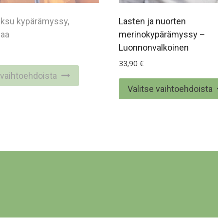
aksu kypärämyssy,
Lasten ja nuorten
laa
merinokypärämyssy –
Luonnonvalkoinen
33,90
€
Tällä
 vaihtoehdoista
tuotteella
Valitse vaihtoehdoista
on
useampi
muunnelma.
Voit
tehdä
valinnat
tuotteen
sivulla.