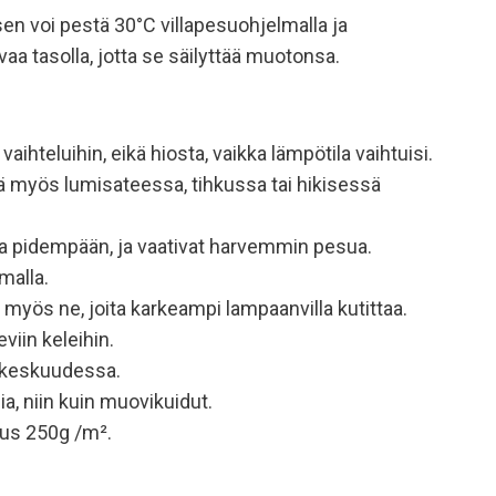
 sen voi pestä 30°C villapesuohjelmalla ja
vaa tasolla, jotta se säilyttää muotonsa.
hteluihin, eikä hiosta, vaikka lämpötila vaihtuisi.
änä myös lumisateessa, tihkussa tai hikisessä
ina pidempään, ja vaativat harvemmin pesua.
malla.
myös ne, joita karkeampi lampaanvilla kutittaa.
viin keleihin.
n keskuudessa.
a, niin kuin muovikuidut.
us 250g /m².