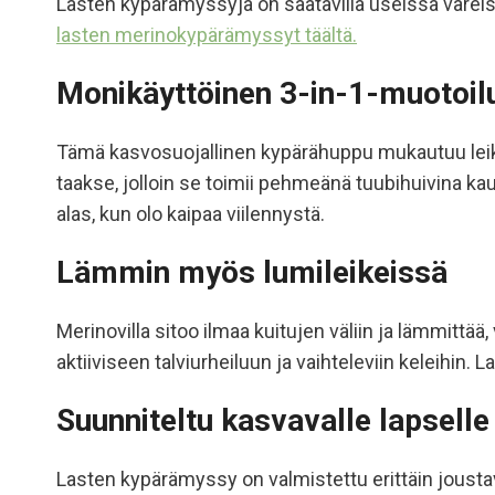
Lasten kypärämyssyjä on saatavilla useissa väreis
lasten merinokypärämyssyt täältä.
Monikäyttöinen 3-in-1-muotoil
Tämä kasvosuojallinen kypärähuppu mukautuu leikke
taakse, jolloin se toimii pehmeänä tuubihuivina ka
alas, kun olo kaipaa viilennystä.
Lämmin myös lumileikeissä
Merinovilla sitoo ilmaa kuitujen väliin ja lämmittä
aktiiviseen talviurheiluun ja vaihteleviin keleihin.
Suunniteltu kasvavalle lapselle
Lasten kypärämyssy on valmistettu erittäin joust