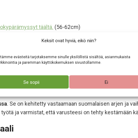
nokypärämyssyt täältä.
(56-62cm)
Keksit ovat hyviä, eikö niin?
tämme evästeitä tarjotaksemme sinulle yksilöllistä sisältöä, asianmukaista
vin laskettelu-, pyöräily- ja ratsastuskypärän alle. Kyp
kkinointia ja paremman käyttökokemuksen sivustollamme.
Se sopii
Ei
 oloihin
ssa
. Se on kehitetty vastaamaan suomalaisen arjen ja vai
työtä ja varmistat, että varusteesi on tehty kestämään käy
aali