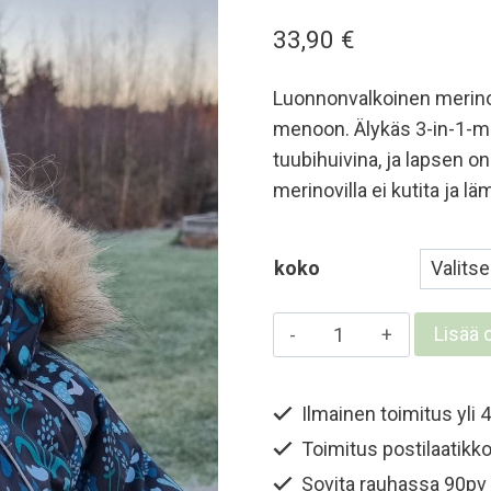
33,90
€
Luonnonvalkoinen merin
menoon. Älykäs 3-in-1-mal
tuubihuivina, ja lapsen 
merinovilla ei kutita ja 
koko
Lasten
Lisää 
ja
nuorten
Ilmainen toimitus yli 4
merinokypärämyss
Toimitus postilaatikko
kasvosuojalla
-
Sovita rauhassa 90pv