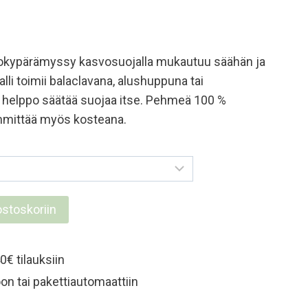
okypärämyssy kasvosuojalla mukautuu säähän ja
li toimii balaclavana, alushuppuna tai
on helppo säätää suojaa itse. Pehmeä 100 %
lämmittää myös kosteana.
ostoskoriin
0€ tilauksiin
y
on tai pakettiautomaattiin