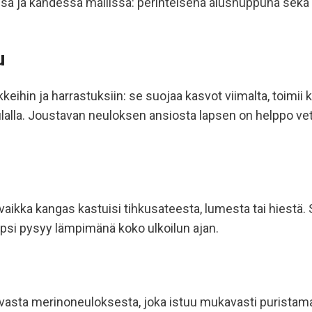
sä ja kahdessa mallissa: perinteisenä alushuppuna sekä 
u
ihin ja harrastuksiin: se suojaa kasvot viimalta, toimii 
ulalla. Joustavan neuloksen ansiosta lapsen on helppo vetä
ä, vaikka kangas kastuisi tihkusateesta, lumesta tai hiestä
 Lapsi pysyy lämpimänä koko ulkoilun ajan.
avasta merinoneuloksesta, joka istuu mukavasti puristama