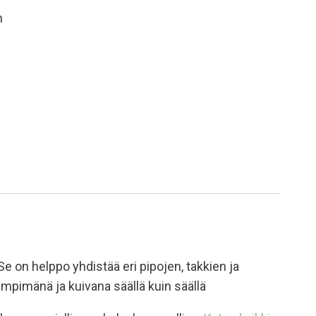
n
 on helppo yhdistää eri pipojen, takkien ja
mpimänä ja kuivana säällä kuin säällä