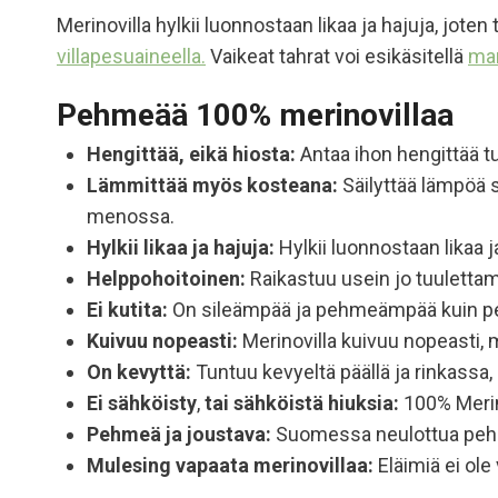
Merinovilla hylkii luonnostaan likaa ja hajuja, jote
villapesuaineella.
Vaikeat tahrat voi esikäsitellä
mar
Pehmeää 100% merinovillaa
Hengittää, eikä hiosta:
Antaa ihon hengittää tu
Lämmittää myös kosteana:
Säilyttää lämpöä s
menossa.
Hylkii likaa ja hajuja:
Hylkii luonnostaan likaa 
Helppohoitoinen:
Raikastuu usein jo tuulettam
Ei kutita:
On sileämpää ja pehmeämpää kuin perin
Kuivuu nopeasti:
Merinovilla kuivuu nopeasti, mi
On kevyttä:
Tuntuu kevyeltä päällä ja rinkassa
Ei sähköisty
,
tai sähköistä hiuksia:
100% Merino
Pehmeä ja joustava:
Suomessa neulottua pehm
Mulesing vapaata
merinovillaa:
Eläimiä ei ole