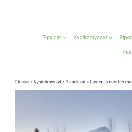
Siirry
sisältöön
T-paidat
Kypärämyssyt
Pipot
Pes
Etusivu
»
Kypärämyssyt / Balaclavat
»
Lasten ja nuorten mer