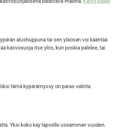
kasvosuojallisena balaclava-mallina.
Katso kaikki
kypärän alushuppuna tai sen yläosan voi kääntää
ä kasvosuoja itse ylös, kun poskia palelee, tai
. Siksi tämä kypärämyssy on paras valinta
tta. Yksi
koko käy lapselle useamman vuoden.