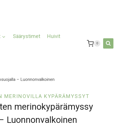
t
Säärystimet
Huivit
0
suojalla – Luonnonvalkoinen
N MERINOVILLA KYPÄRÄMYSSYT
rten merinokypärämyssy
 – Luonnonvalkoinen