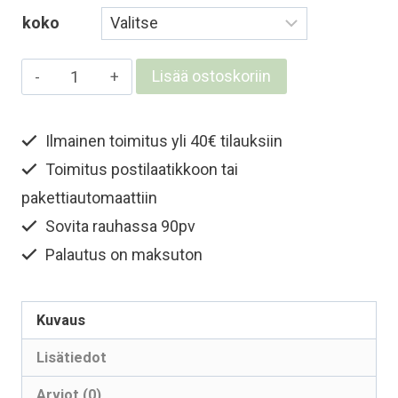
koko
Lasten
Lisää ostoskoriin
ja
nuorten
Ilmainen toimitus yli 40€ tilauksiin
merinokypärämyssy
Toimitus postilaatikkoon tai
kasvosuojalla
-
pakettiautomaattiin
Farkunsininen
Sovita rauhassa 90pv
määrä
Palautus on maksuton
Kuvaus
Lisätiedot
Arviot (0)