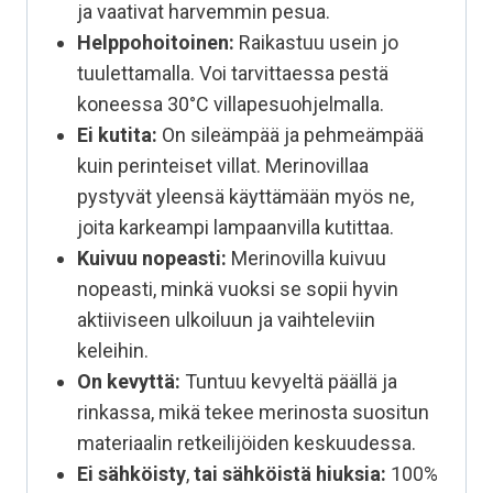
ja vaativat harvemmin pesua.
Helppohoitoinen:
Raikastuu usein jo
tuulettamalla. Voi tarvittaessa pestä
koneessa 30°C villapesuohjelmalla.
Ei kutita:
On sileämpää ja pehmeämpää
kuin perinteiset villat. Merinovillaa
pystyvät yleensä käyttämään myös ne,
joita karkeampi lampaanvilla kutittaa.
Kuivuu nopeasti:
Merinovilla kuivuu
nopeasti, minkä vuoksi se sopii hyvin
aktiiviseen ulkoiluun ja vaihteleviin
keleihin.
On kevyttä:
Tuntuu kevyeltä päällä ja
rinkassa, mikä tekee merinosta suositun
materiaalin retkeilijöiden keskuudessa.
Ei sähköisty
,
tai sähköistä hiuksia:
100%