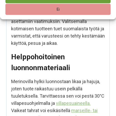
Suomessa
. Se on kehitetty vastaamaan
Ei
suomalaisen arjen ja vaihtelevien säiden
asettamiin vaatimuksiin. Valitsemalla
kotimaisen tuotteen tuet suomalaista työtä ja
varmistat, että varusteesi on tehty kestämään
käyttöä, pesua ja aikaa.
Helppohoitoinen
luonnonmateriaali
Merinovilla hylkii luonnostaan likaa ja hajuja,
joten tuote raikastuu usein pelkällä
tuuletuksella. Tarvittaessa sen voi pestä 30°C
villapesuohjelmalla ja
villapesuaineella.
Vaikeat tahrat voi esikäsitellä
marseille‑ tai