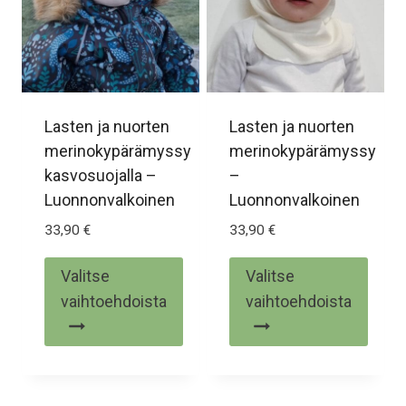
tehdä
tehdä
valinnat
valinnat
tuotteen
tuotteen
sivulla.
sivulla.
Lasten ja nuorten
Lasten ja nuorten
merinokypärämyssy
merinokypärämyssy
kasvosuojalla –
–
Luonnonvalkoinen
Luonnonvalkoinen
33,90
€
33,90
€
Valitse
Valitse
vaihtoehdoista
vaihtoehdoista
Tällä
Tällä
tuotteella
tuotteella