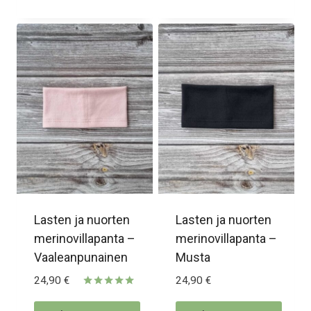
Tällä
Tällä
tuotteella
tuotteella
on
on
useampi
useampi
muunnelma.
muunnelma.
Voit
Voit
tehdä
tehdä
valinnat
valinnat
tuotteen
tuotteen
sivulla.
sivulla.
Lasten ja nuorten
Lasten ja nuorten
merinovillapanta –
merinovillapanta –
Vaaleanpunainen
Musta
24,90
€
24,90
€
Arvostelu
tuotteesta: