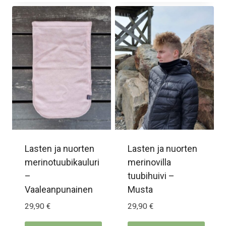
tuotteella
on
on
useampi
useampi
muunnelma.
muunnelma.
Voit
Voit
tehdä
tehdä
valinnat
valinnat
tuotteen
tuotteen
sivulla.
sivulla.
Lasten ja nuorten
Lasten ja nuorten
merinotuubikauluri
merinovilla
–
tuubihuivi –
Vaaleanpunainen
Musta
29,90
€
29,90
€