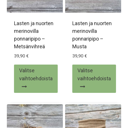
tuotteen
sivulla.
sivulla.
Lasten ja nuorten
Lasten ja nuorten
merinovilla
merinovilla
ponnaripipo –
ponnaripipo –
Metsänvihreä
Musta
39,90
€
39,90
€
Valitse
Valitse
vaihtoehdoista
vaihtoehdoista
Tällä
Tällä
tuotteella
tuotteella
on
on
useampi
useampi