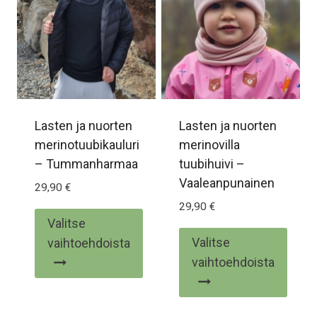
Voit
tehdä
valinnat
tuotteen
sivulla.
Lasten ja nuorten
Lasten ja nuorten
merinotuubikauluri
merinovilla
– Tummanharmaa
tuubihuivi –
Vaaleanpunainen
29,90
€
29,90
€
Valitse
Valitse
vaihtoehdoista
vaihtoehdoista
Tällä
Tällä
tuotteella