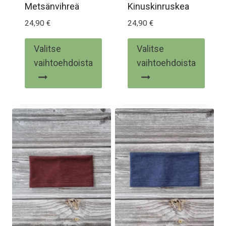
Metsänvihreä
Kinuskinruskea
24,90
€
24,90
€
Valitse
Valitse
vaihtoehdoista
vaihtoehdoista
Tällä
Tällä
tuotteella
tuotteella
on
on
useampi
useampi
muunnelma.
muunnelma.
Voit
Voit
tehdä
tehdä
valinnat
valinnat
tuotteen
tuotteen
sivulla.
sivulla.