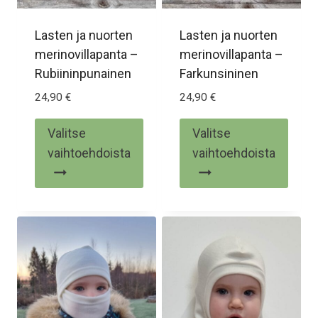
Lasten ja nuorten
Lasten ja nuorten
merinovillapanta –
merinovillapanta –
Rubiininpunainen
Farkunsininen
24,90
€
24,90
€
Valitse
Valitse
vaihtoehdoista
vaihtoehdoista
Tällä
Tällä
tuotteella
tuotteella
on
on
useampi
useampi
muunnelma.
muunnelma.
Voit
Voit