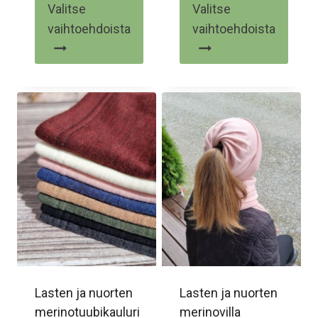
Valitse
Valitse
vaihtoehdoista
vaihtoehdoista
Tällä
Tällä
tuotteella
tuotteella
on
on
useampi
useampi
muunnelma.
muunnelma.
Voit
Voit
tehdä
tehdä
valinnat
valinnat
tuotteen
tuotteen
sivulla.
sivulla.
Lasten ja nuorten
Lasten ja nuorten
merinotuubikauluri
merinovilla