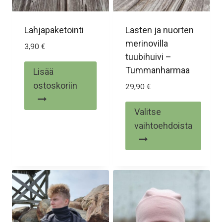
Lahjapaketointi
Lasten ja nuorten
merinovilla
3,90
€
tuubihuivi –
Tummanharmaa
Lisää
ostoskoriin
29,90
€
Valitse
vaihtoehdoista
Tällä
tuotteella
on
useampi
muunnelma.