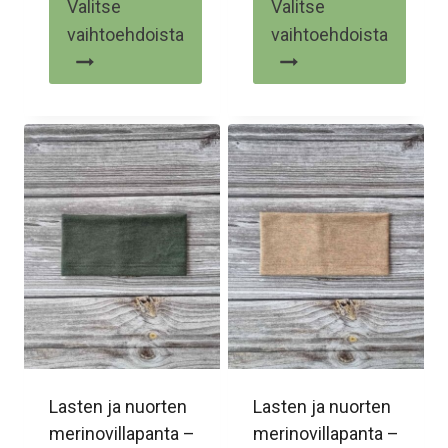
Valitse
Valitse
5.00
/ 5
vaihtoehdoista
vaihtoehdoista
Tällä
Tällä
tuotteella
tuotteella
on
on
useampi
useampi
muunnelma.
muunnelma.
Voit
Voit
tehdä
tehdä
valinnat
valinnat
tuotteen
tuotteen
sivulla.
sivulla.
Lasten ja nuorten
Lasten ja nuorten
merinovillapanta –
merinovillapanta –