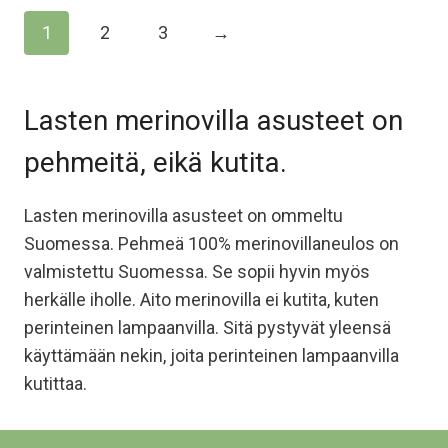
on
on
1
2
3
→
useampi
useampi
muunnelma.
muunnelma.
Voit
Voit
Lasten merinovilla asusteet on
tehdä
tehdä
valinnat
valinnat
pehmeitä, eikä kutita.
tuotteen
tuotteen
sivulla.
sivulla.
Lasten merinovilla asusteet on ommeltu
Suomessa. Pehmeä 100% merinovillaneulos on
valmistettu Suomessa. Se sopii hyvin myös
herkälle iholle. Aito merinovilla ei kutita, kuten
perinteinen lampaanvilla. Sitä pystyvät yleensä
käyttämään nekin, joita perinteinen lampaanvilla
kutittaa.