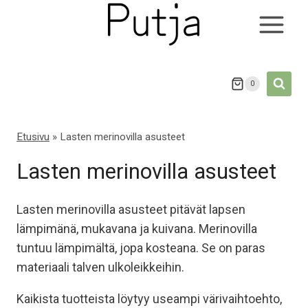
Siirry
sisältöön
0
Etusivu
»
Lasten merinovilla asusteet
Lasten merinovilla asusteet
Lasten merinovilla asusteet pitävät lapsen
lämpimänä, mukavana ja kuivana. Merinovilla
tuntuu lämpimältä, jopa kosteana. Se on paras
materiaali talven ulkoleikkeihin.
Kaikista tuotteista löytyy useampi värivaihtoehto,