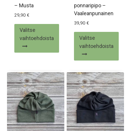
– Musta
ponnaripipo –
Vaaleanpunainen
29,90
€
39,90
€
Valitse
Valitse
vaihtoehdoista
vaihtoehdoista
Tällä
Tällä
tuotteella
tuotteella
on
on
useampi
useampi
muunnelma.
muunnelma.
Voit
Voit
tehdä
tehdä
valinnat
valinnat
tuotteen