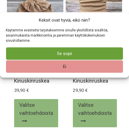
muunnelma.
muunnelma.
Voit
Voit
tehdä
tehdä
Keksit ovat hyviä, eikö niin?
valinnat
valinnat
Käytämme evästeitä tarjotaksemme sinulle yksilöllistä sisältöä,
tuotteen
tuotteen
asianmukaista markkinointia ja paremman käyttökokemuksen
sivustollamme.
sivulla.
sivulla.
Se sopii
Lasten ja nuorten
Lasten ja nuorten
merinovilla
merinovilla
Ei
ponnaripipo –
tuubihuivi –
Kinuskinruskea
Kinuskinruskea
39,90
€
29,90
€
Valitse
Valitse
vaihtoehdoista
vaihtoehdoista