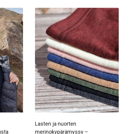
Lasten ja nuorten
usta
merinokypärämyssy –