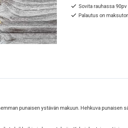
Rubiininpunainen
Sovita rauhassa 90pv
määrä
Palautus on maksuto
memman punaisen ystävän makuun. Hehkuva punaisen sävy 