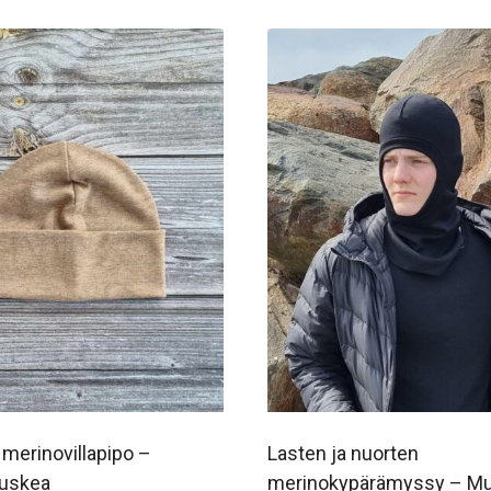
 merinovillapipo –
Lasten ja nuorten
ruskea
merinokypärämyssy – M