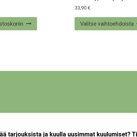
33,90
€
stoskoriin
Valitse vaihtoehdoista
ää tarjouksista ja kuulla uusimmat kuulumiset? Ti