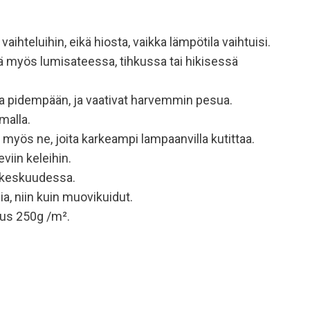
hteluihin, eikä hiosta, vaikka lämpötila vaihtuisi.
änä myös lumisateessa, tihkussa tai hikisessä
ina pidempään, ja vaativat harvemmin pesua.
malla.
myös ne, joita karkeampi lampaanvilla kutittaa.
viin keleihin.
n keskuudessa.
a, niin kuin muovikuidut.
us 250g /m².