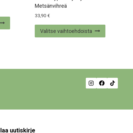
Metsänvihreä
33,90
€
Tällä
Tällä
tuotteella
Valitse vaihtoehdoista
tuotteella
on
on
useampi
useampi
muunnelma.
muunnelma
Voit
Voit
tehdä
tehdä
valinnat
valinnat
tuotteen
tuotteen
sivulla.
sivulla.
laa uutiskirje