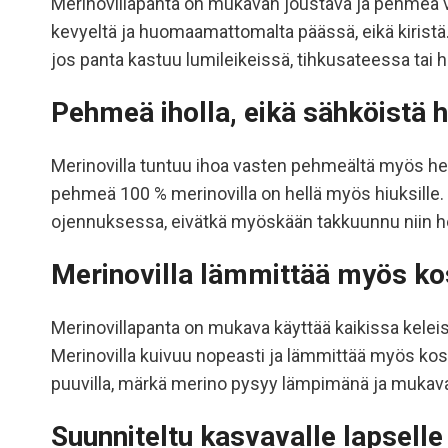
Merinovillapanta on mukavan joustava ja pehmeä vali
kevyeltä ja huomaamattomalta päässä, eikä kiristä. 
jos panta kastuu lumileikeissä, tihkusateessa tai
Pehmeä iholla, eikä sähköistä h
Merinovilla tuntuu ihoa vasten pehmeältä myös herke
pehmeä 100 % merinovilla on hellä myös hiuksille.
ojennuksessa, eivätkä myöskään takkuunnu niin he
Merinovilla lämmittää myös ko
Merinovillapanta on mukava käyttää kaikissa keleis
Merinovilla kuivuu nopeasti ja lämmittää myös kos
puuvilla, märkä merino pysyy lämpimänä ja mukavana
Suunniteltu kasvavalle lapselle