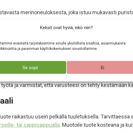
oustavasta merinoneuloksesta, joka istuu mukavasti puris
Keksit ovat hyviä, eikö niin?
ovillapannat täältä
(56-62cm).
tämme evästeitä tarjotaksemme sinulle yksilöllistä sisältöä, asianmukaista
kkinointia ja paremman käyttökokemuksen sivustollamme.
 oloihin
Se sopii
Ei
ssa
. Se on kehitetty vastaamaan suomalaisen arjen ja vai
työtä ja varmistat, että varusteesi on tehty kestämään käy
aali
n tuote raikastuu usein pelkällä tuuletuksella. Tarvittaessa
seille‑ tai sappisaippualla
. Muotoile tuote kosteana ja kui