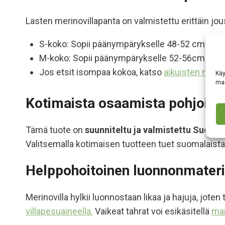
Lasten
merinovillapanta
on valmistettu erittäin j
S-koko: Sopii päänympärykselle 48-52 cm.
M-koko: Sopii päänympärykselle 52-56cm.
Jos etsit isompaa kokoa, katso
aikuisten merin
Käy
mar
Kotimaista osaamista pohjoisiin
Tämä tuote on
suunniteltu ja valmistettu Suome
Valitsemalla kotimaisen tuotteen tuet suomalaista 
Helppohoitoinen luonnonmateri
Merinovilla hylkii luonnostaan likaa ja hajuja, jote
villapesuaineella.
Vaikeat tahrat voi esikäsitellä
mar