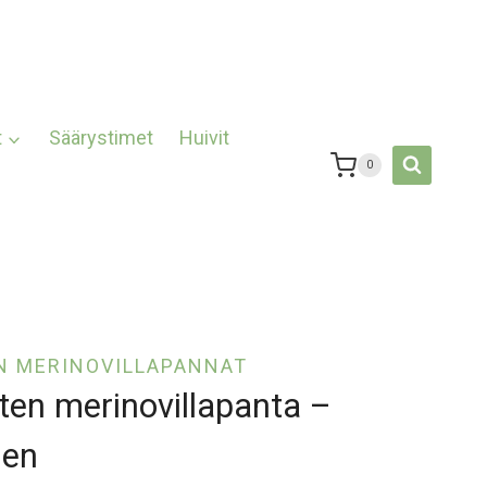
t
Säärystimet
Huivit
0
N MERINOVILLAPANNAT
ten merinovillapanta –
nen