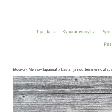
Siirry
sisältöön
T-paidat
Kypärämyssyt
Pipot
Pes
Etusivu
»
Merinovillapannat
»
Lasten ja nuorten merinovillap