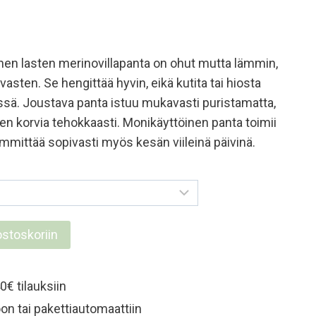
nen lasten merinovillapanta on ohut mutta lämmin,
asten. Se hengittää hyvin, eikä kutita tai hiosta
ssä. Joustava panta istuu mukavasti puristamatta,
en korvia tehokkaasti. Monikäyttöinen panta toimii
mmittää sopivasti myös kesän viileinä päivinä.
ostoskoriin
0€ tilauksiin
on tai pakettiautomaattiin