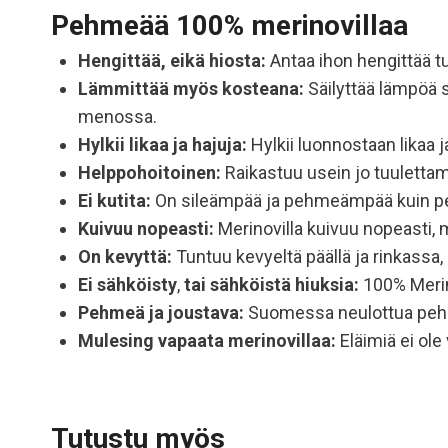
Pehmeää 100% merinovillaa
Hengittää, eikä hiosta:
Antaa ihon hengittää tu
Lämmittää myös kosteana:
Säilyttää lämpöä s
menossa.
Hylkii likaa ja hajuja:
Hylkii luonnostaan likaa 
Helppohoitoinen:
Raikastuu usein jo tuulettam
Ei kutita:
On sileämpää ja pehmeämpää kuin perin
Kuivuu nopeasti:
Merinovilla kuivuu nopeasti, mi
On kevyttä:
Tuntuu kevyeltä päällä ja rinkassa
Ei sähköisty
,
tai sähköistä hiuksia:
100% Merino
Pehmeä ja joustava:
Suomessa neulottua pehm
Mulesing vapaata
merinovillaa:
Eläimiä ei ole
Tutustu myös