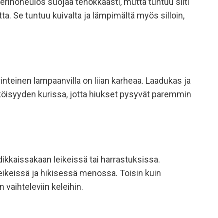
merinoneulos suojaa tehokkaasti, mutta tuntuu silti
a. Se tuntuu kuivalta ja lämpimältä myös silloin,
rinteinen lampaanvilla on liian karheaa. Laadukas ja
köisyyden kurissa, jotta hiukset pysyvät paremmin
dikkaissakaan leikeissä tai harrastuksissa.
eikeissä ja hikisessä menossa. Toisin kuin
vaihteleviin keleihin.