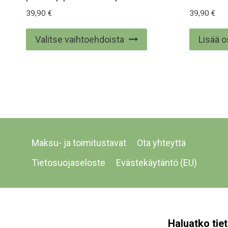
39,90
€
39,90
€
Tällä
Valitse vaihtoehdoista
Lisää o
tuotteella
on
useampi
muunnelma.
Voit
tehdä
valinnat
Maksu- ja toimitustavat
Ota yhteyttä
tuotteen
Tietosuojaseloste
Evästekäytäntö (EU)
sivulla.
Haluatko tiet