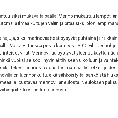
ntuu siksi mukavalta päällä. Merino mukautuu lämpötilan vai
itomalla ilmaa kuitujen väliin ja pitää siksi olon lämpim
ja hajuja, siksi merinovaatteet pysyvät puhtaina ja raikka
alla. Voi tarvittaessa pestä koneessa 30°C villapesuohjel
teiset villat. Merinovillaa pystyvät yleensä käyttämään 
nkä vuoksi se sopii hyvin aktiiviseen ulkoiluun ja vaihtele
, mikä tekee merinosta suositun materiaalin retkeilijöide
villa on luonnonkuitu, eikä sähköisty tai sähköistä hiuksi
eää ja joustavaa merinovillaneulosta. Neuloksen paksu
 vahingoitettu villan tuotannossa.