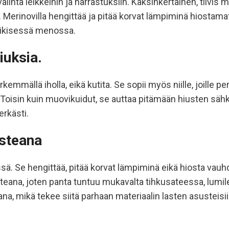
nta leikkeihin ja harrastuksiin. Kaksinkertainen, tiivis 
Merinovilla hengittää ja pitää korvat lämpiminä hiostamatt
 hikisessä menossa.
iuksia.
mmällä iholla, eikä kutita. Se sopii myös niille, joille pe
 Toisin kuin muovikuidut, se auttaa pitämään hiusten säh
rkästi.
steana
sä. Se hengittää, pitää korvat lämpiminä eikä hiosta vauh
teana, joten panta tuntuu mukavalta tihkusateessa, lumil
, mikä tekee siitä parhaan materiaalin lasten asusteisiin 