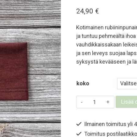
24,90
€
Kotimainen rubiininpunai
ja tuntuu pehmeältä ihoa v
vauhdikkaissakaan leikei
ja sen leveys suojaa laps
syksystä kevääseen ja lä
koko
Lasten
Lisää 
ja
nuorten
Ilmainen toimitus yli 4
merinovillapanta
Toimitus postilaatikko
-