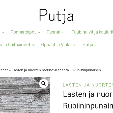
Ponnaripipot
Pannat
Tuubihuivit ja kauluri
u ja hoitoaineet
Oppaat ja Vinkit
Putja
annat
»
Lasten ja nuorten merinovillapanta – Rubiininpunainen
LASTEN JA NUORTE
Lasten ja nuor
Rubiininpunai