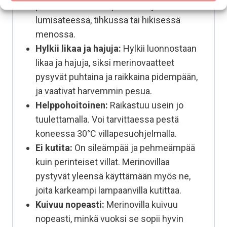
pitää siksi olon lämpimänä myös
lumisateessa, tihkussa tai hikisessä
menossa.
Hylkii likaa ja hajuja:
Hylkii luonnostaan
likaa ja hajuja, siksi merinovaatteet
pysyvät puhtaina ja raikkaina pidempään,
ja vaativat harvemmin pesua.
Helppohoitoinen:
Raikastuu usein jo
tuulettamalla. Voi tarvittaessa pestä
koneessa 30°C villapesuohjelmalla.
Ei kutita:
On sileämpää ja pehmeämpää
kuin perinteiset villat. Merinovillaa
pystyvät yleensä käyttämään myös ne,
joita karkeampi lampaanvilla kutittaa.
Kuivuu nopeasti:
Merinovilla kuivuu
nopeasti, minkä vuoksi se sopii hyvin