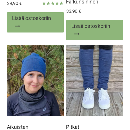
Farkunsininen
39,90
€
Arvostelu
33,90
€
tuotteesta:
Lisää ostoskoriin
5.00
/ 5
Lisää ostoskoriin
Aikuisten
Pitkät