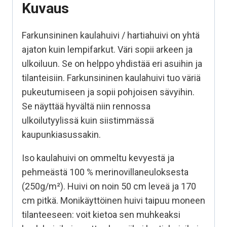
Kuvaus
Farkunsininen kaulahuivi / hartiahuivi on yhtä
ajaton kuin lempifarkut. Väri sopii arkeen ja
ulkoiluun. Se on helppo yhdistää eri asuihin ja
tilanteisiin. Farkunsininen kaulahuivi tuo väriä
pukeutumiseen ja sopii pohjoisen sävyihin.
Se näyttää hyvältä niin rennossa
ulkoilutyylissä kuin siistimmässä
kaupunkiasussakin.
Iso kaulahuivi on ommeltu kevyestä ja
pehmeästä 100 % merinovillaneuloksesta
(250g/m²). Huivi on noin 50 cm leveä ja 170
cm pitkä. Monikäyttöinen huivi taipuu moneen
tilanteeseen: voit kietoa sen muhkeaksi