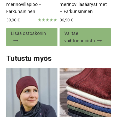
merinovillapipo –
merinovillasäärystimet
Farkunsininen
– Farkunsininen
39,90
€
36,90
€
Arvostelu
tuotteesta:
Täl
Lisää ostoskoriin
Valitse
5.00
/ 5
tuo
vaihtoehdoista
on
us
Tutustu myös
mu
Voi
te
val
tu
siv