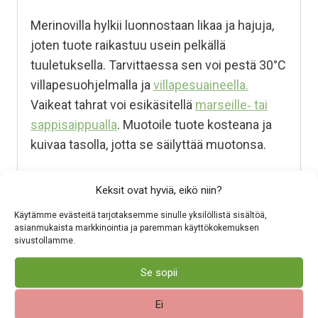
Merinovilla hylkii luonnostaan likaa ja hajuja,
joten tuote raikastuu usein pelkällä
tuuletuksella. Tarvittaessa sen voi pestä 30°C
villapesuohjelmalla ja
villapesuaineella.
Vaikeat tahrat voi esikäsitellä
marseille‑ tai
sappisaippualla
. Muotoile tuote kosteana ja
kuivaa tasolla, jotta se säilyttää muotonsa.
Pehmeää 100% merinovillaa
Keksit ovat hyviä, eikö niin?
Hengittää, eikä hiosta:
Antaa ihon
Käytämme evästeitä tarjotaksemme sinulle yksilöllistä sisältöä,
hengittää tuntuu siksi mukavalta päällä.
asianmukaista markkinointia ja paremman käyttökokemuksen
sivustollamme.
Merino mukautuu lämpötilan vaihteluihin,
eikä hiosta, vaikka lämpötila vaihtuisi.
Se sopii
Lämmittää myös kosteana:
Säilyttää
Ei
lämpöä sitomalla ilmaa kuitujen väliin ja