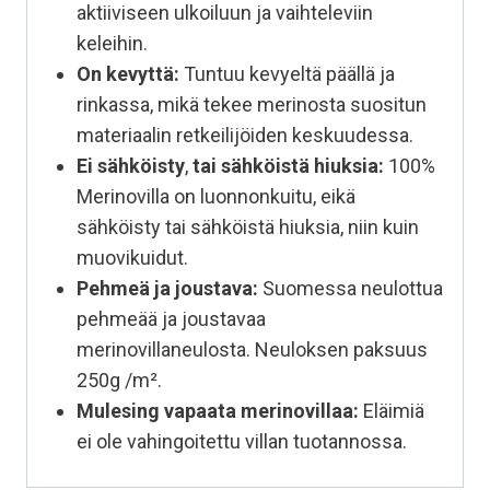
aktiiviseen ulkoiluun ja vaihteleviin
keleihin.
On kevyttä:
Tuntuu kevyeltä päällä ja
rinkassa, mikä tekee merinosta suositun
materiaalin retkeilijöiden keskuudessa.
Ei sähköisty
,
tai sähköistä hiuksia:
100%
Merinovilla on luonnonkuitu, eikä
sähköisty tai sähköistä hiuksia, niin kuin
muovikuidut.
Pehmeä ja joustava:
Suomessa neulottua
pehmeää ja joustavaa
merinovillaneulosta. Neuloksen paksuus
250g /m².
Mulesing vapaata
merinovillaa:
Eläimiä
ei ole vahingoitettu villan tuotannossa.