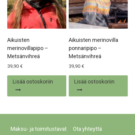
siv
Aikuisten
Aikuisten merinovilla
merinovillapipo –
ponnaripipo –
Metsänvihreä
Metsänvihreä
39,90
€
39,90
€
Lisää ostoskoriin
Lisää ostoskoriin
Maksu- ja toimitustavat
Ota yhteyttä