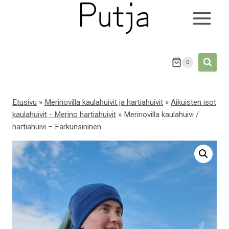
Siirry
sisältöön
0
Etusivu
»
Merinovilla kaulahuivit ja hartiahuivit
»
Aikuisten isot
kaulahuivit - Merino hartiahuivit
»
Merinovilla kaulahuivi /
hartiahuivi – Farkunsininen