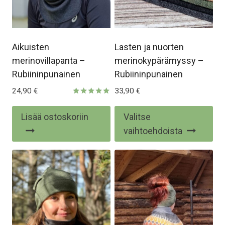
Aikuisten
Lasten ja nuorten
merinovillapanta –
merinokypärämyssy –
Rubiininpunainen
Rubiininpunainen
24,90
€
33,90
€
Arvostelu
tuotteesta:
Täl
Lisää ostoskoriin
Valitse
5.00
/ 5
tuo
vaihtoehdoista
on
us
mu
Voi
te
val
tu