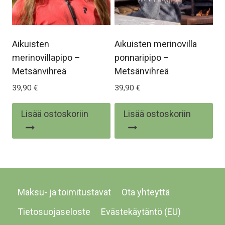
Aikuisten
Aikuisten merinovilla
merinovillapipo –
ponnaripipo –
Metsänvihreä
Metsänvihreä
39,90
€
39,90
€
Lisää ostoskoriin
Lisää ostoskoriin
Maksu- ja toimitustavat
Ota yhteyttä
Tietosuojaseloste
Evästekäytäntö (EU)