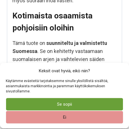
myös suoraan ihoa vasten.
Kotimaista osaamista
pohjoisiin oloihin
Tämä tuote on
suunniteltu ja valmistettu
Suomessa
. Se on kehitetty vastaamaan
suomalaisen arjen ja vaihtelevien säiden
asettamiin vaatimuksiin. Valitsemalla
Keksit ovat hyviä, eikö niin?
kotimaisen tuotteen tuet suomalaista työtä ja
Käytämme evästeitä tarjotaksemme sinulle yksilöllistä sisältöä,
varmistat, että varusteesi on tehty kestämään
asianmukaista markkinointia ja paremman käyttökokemuksen
käyttöä, pesua ja aikaa.
sivustollamme.
Se sopii
Helppohoitoinen
luonnonmateriaali
Ei