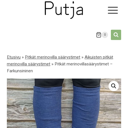
Siirry
sisältöön
0
Etusivu
»
Pitkät merinovilla säärystimet
»
Aikuisten pitkät
merinovilla säärystimet
»
Pitkät merinovillasäärystimet –
Farkunsininen