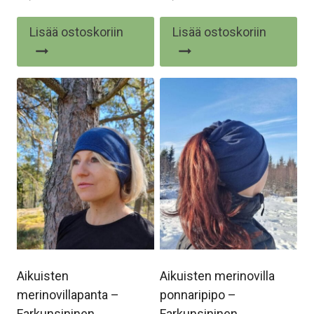
Lisää ostoskoriin
Lisää ostoskoriin
Aikuisten
Aikuisten merinovilla
merinovillapanta –
ponnaripipo –
Farkunsininen
Farkunsininen