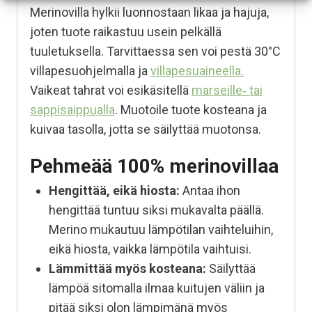
Merinovilla hylkii luonnostaan likaa ja hajuja,
joten tuote raikastuu usein pelkällä
tuuletuksella. Tarvittaessa sen voi pestä 30°C
villapesuohjelmalla ja
villapesuaineella.
Vaikeat tahrat voi esikäsitellä
marseille‑ tai
sappisaippualla
. Muotoile tuote kosteana ja
kuivaa tasolla, jotta se säilyttää muotonsa.
Pehmeää 100% merinovillaa
Hengittää, eikä hiosta:
Antaa ihon
hengittää tuntuu siksi mukavalta päällä.
Merino mukautuu lämpötilan vaihteluihin,
eikä hiosta, vaikka lämpötila vaihtuisi.
Lämmittää myös kosteana:
Säilyttää
lämpöä sitomalla ilmaa kuitujen väliin ja
pitää siksi olon lämpimänä myös