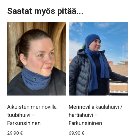
Saatat myös pitää...
Aikuisten merinovilla
Merinovilla kaulahuivi /
tuubihuivi –
hartiahuivi –
Farkunsininen
Farkunsininen
29,90
€
69,90
€