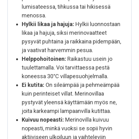
lumisateessa, tihkussa tai hikisessä
menossa.
Hylkii likaa ja hajuja:
Hylkii luonnostaan
likaa ja hajuja, siksi merinovaatteet
pysyvät puhtaina ja raikkaina pidempään,
ja vaativat harvemmin pesua.
Helppohoitoinen:
Raikastuu usein jo
tuulettamalla. Voi tarvittaessa pestä
koneessa 30°C villapesuohjelmalla.
Ei kutita:
On sileämpää ja pehmeämpää
kuin perinteiset villat. Merinovillaa
pystyvät yleensä käyttämään myös ne,
joita karkeampi lampaanvilla kutittaa.
Kuivuu nopeasti:
Merinovilla kuivuu
nopeasti, minkä vuoksi se sopii hyvin
aktiiviseen ulkoiluun ja vaihteleviin