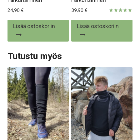
24,90
€
39,90
€
Arvostelu
tuotteesta:
Lisää ostoskoriin
Lisää ostoskoriin
5.00
/ 5
Tutustu myös