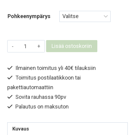
Pohkeenympärys
Pitkät
Lisää ostoskoriin
merinovillasäärystimet
-
Ilmainen toimitus yli 40€ tilauksiin
Farkunsininen
Toimitus postilaatikkoon tai
määrä
pakettiautomaattiin
Sovita rauhassa 90pv
Palautus on maksuton
Kuvaus