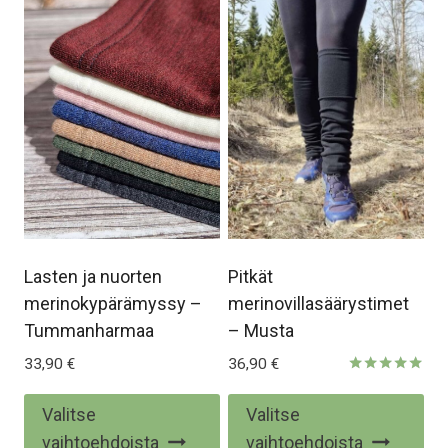
Lasten ja nuorten
Pitkät
merinokypärämyssy –
merinovillasäärystimet
Tummanharmaa
– Musta
33,90
€
36,90
€
Arvostelu
tuotteesta:
Tällä
Täl
Valitse
Valitse
5.00
/ 5
tuotteella
tuo
vaihtoehdoista
vaihtoehdoista