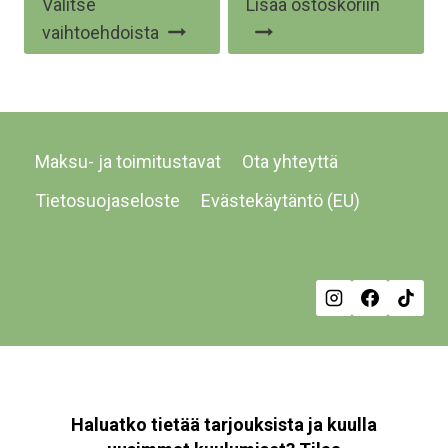
Valitse
Lisää ostoskoriin
5.00
/ 5
tuotteella
vaihtoehdoista
on
useampi
muunnelma.
Voit
Maksu- ja toimitustavat
Ota yhteyttä
tehdä
valinnat
Tietosuojaseloste
Evästekäytäntö (EU)
tuotteen
sivulla.
Haluatko tietää tarjouksista ja kuulla