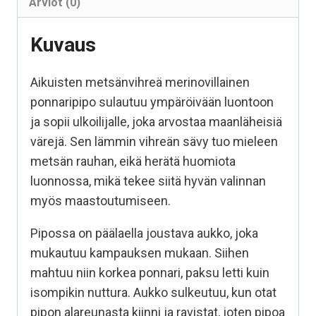
Arviot (0)
Kuvaus
Aikuisten metsänvihreä merinovillainen
ponnaripipo sulautuu ympäröivään luontoon
ja sopii ulkoilijalle, joka arvostaa maanläheisiä
värejä. Sen lämmin vihreän sävy tuo mieleen
metsän rauhan, eikä herätä huomiota
luonnossa, mikä tekee siitä hyvän valinnan
myös maastoutumiseen.
Pipossa on päälaella joustava aukko, joka
mukautuu kampauksen mukaan. Siihen
mahtuu niin korkea ponnari, paksu letti kuin
isompikin nuttura. Aukko sulkeutuu, kun otat
pipon alareunasta kiinni ja ravistat, joten pipoa