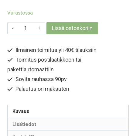
Varastossa
Aikuisten
Lisää ostoskoriin
merinovilla
ponnaripipo
Ilmainen toimitus yli 40€ tilauksiin
-
Toimitus postilaatikkoon tai
Metsänvihreä
määrä
pakettiautomaattiin
Sovita rauhassa 90pv
Palautus on maksuton
Kuvaus
Lisätiedot