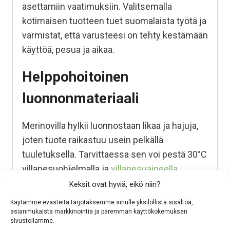
asettamiin vaatimuksiin. Valitsemalla
kotimaisen tuotteen tuet suomalaista työtä ja
varmistat, että varusteesi on tehty kestämään
käyttöä, pesua ja aikaa.
Helppohoitoinen
luonnonmateriaali
Merinovilla hylkii luonnostaan likaa ja hajuja,
joten tuote raikastuu usein pelkällä
tuuletuksella. Tarvittaessa sen voi pestä 30°C
villapesuohjelmalla ja
villapesuaineella.
Vaikeat tahrat voi esikäsitellä
marseille‑ tai
Keksit ovat hyviä, eikö niin?
sappisaippualla
. Muotoile tuote kosteana ja
Käytämme evästeitä tarjotaksemme sinulle yksilöllistä sisältöä,
kuivaa tasolla, jotta se säilyttää muotonsa.
asianmukaista markkinointia ja paremman käyttökokemuksen
sivustollamme.