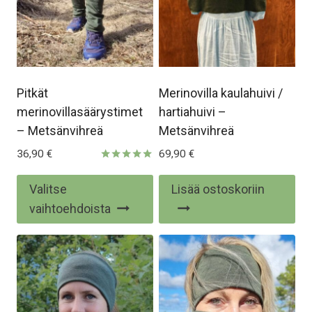
Pitkät
Merinovilla kaulahuivi /
merinovillasäärystimet
hartiahuivi –
– Metsänvihreä
Metsänvihreä
36,90
€
69,90
€
Arvostelu
tuotteesta:
Tällä
Valitse
Lisää ostoskoriin
5.00
/ 5
tuotteella
vaihtoehdoista
on
useampi
muunnelma.
Voit
tehdä