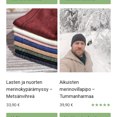
on
on
useampi
us
muunnelma.
mu
Voit
Voi
tehdä
te
valinnat
val
tuotteen
tu
sivulla.
siv
Lasten ja nuorten
Aikuisten
merinokypärämyssy –
merinovillapipo –
Metsänvihreä
Tummanharmaa
33,90
€
39,90
€
Arvostelu
tuotteesta:
Tällä