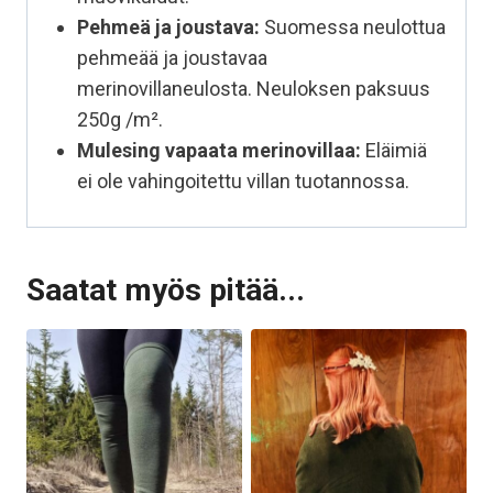
Pehmeä ja joustava:
Suomessa neulottua
pehmeää ja joustavaa
merinovillaneulosta. Neuloksen paksuus
250g /m².
Mulesing vapaata
merinovillaa:
Eläimiä
ei ole vahingoitettu villan tuotannossa.
Saatat myös pitää...