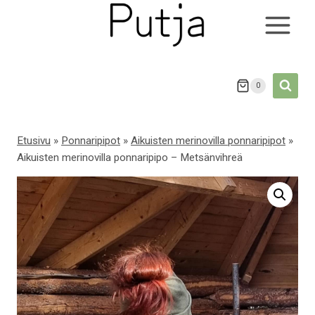
Siirry
sisältöön
0
Etusivu
»
Ponnaripipot
»
Aikuisten merinovilla ponnaripipot
»
Aikuisten merinovilla ponnaripipo – Metsänvihreä