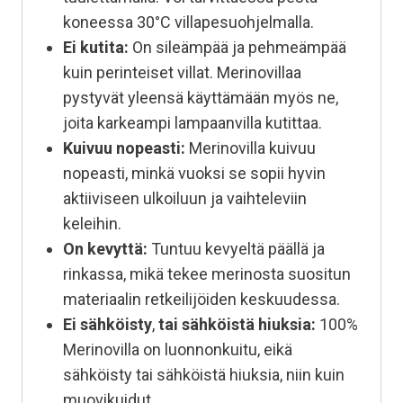
koneessa 30°C villapesuohjelmalla.
Ei kutita:
On sileämpää ja pehmeämpää
kuin perinteiset villat. Merinovillaa
pystyvät yleensä käyttämään myös ne,
joita karkeampi lampaanvilla kutittaa.
Kuivuu nopeasti:
Merinovilla kuivuu
nopeasti, minkä vuoksi se sopii hyvin
aktiiviseen ulkoiluun ja vaihteleviin
keleihin.
On kevyttä:
Tuntuu kevyeltä päällä ja
rinkassa, mikä tekee merinosta suositun
materiaalin retkeilijöiden keskuudessa.
Ei sähköisty
,
tai sähköistä hiuksia:
100%
Merinovilla on luonnonkuitu, eikä
sähköisty tai sähköistä hiuksia, niin kuin
muovikuidut.