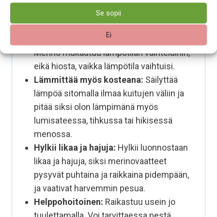
Pehmeää 100% merinovillaa
Se sopii
Hengittää, eikä hiosta:
Antaa ihon
Ei
hengittää tuntuu siksi mukavalta päällä.
Merino mukautuu lämpötilan vaihteluihin,
eikä hiosta, vaikka lämpötila vaihtuisi.
Lämmittää myös kosteana:
Säilyttää
lämpöä sitomalla ilmaa kuitujen väliin ja
pitää siksi olon lämpimänä myös
lumisateessa, tihkussa tai hikisessä
menossa.
Hylkii likaa ja hajuja:
Hylkii luonnostaan
likaa ja hajuja, siksi merinovaatteet
pysyvät puhtaina ja raikkaina pidempään,
ja vaativat harvemmin pesua.
Helppohoitoinen:
Raikastuu usein jo
tuulettamalla. Voi tarvittaessa pestä