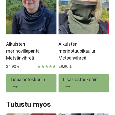
valinnat
tuotteen
sivulla.
Aikuisten
Aikuisten
merinovillapanta –
merinotuubikauluri –
Metsänvihreä
Metsänvihreä
24,90
€
29,90
€
Arvostelu
tuotteesta:
Lisää ostoskoriin
Lisää ostoskoriin
5.00
/ 5
Tutustu myös