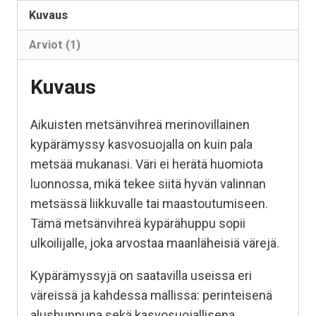
Kuvaus
Arviot (1)
Kuvaus
Aikuisten metsänvihreä merinovillainen
kypärämyssy kasvosuojalla on kuin pala
metsää mukanasi. Väri ei herätä huomiota
luonnossa, mikä tekee siitä hyvän valinnan
metsässä liikkuvalle tai maastoutumiseen.
Tämä metsänvihreä kypärähuppu sopii
ulkoilijalle, joka arvostaa maanläheisiä värejä.
Kypärämyssyjä on saatavilla useissa eri
väreissä ja kahdessa mallissa: perinteisenä
alushuppuna sekä kasvosuojallisena