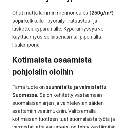
Ohut mutta lämmin merinoneulos
(250g/m²)
sopii kelkkailu-, pyöräily-, ratsastus- ja
laskettelukypärän alle. Kypärämyssyä voi
käyttää myös sellaisenaan tai pipon alla
lisälämpönä.
Kotimaista osaamista
pohjoisiin oloihin
Tämä tuote on
suunniteltu ja valmistettu
Suomessa
. Se on kehitetty vastaamaan
suomalaisen arjen ja vaihtelevien säiden
asettamiin vaatimuksiin. Valitsemalla
kotimaisen tuotteen tuet suomalaista työtä ja
varmistat, että varusteesi on tehty kestämään