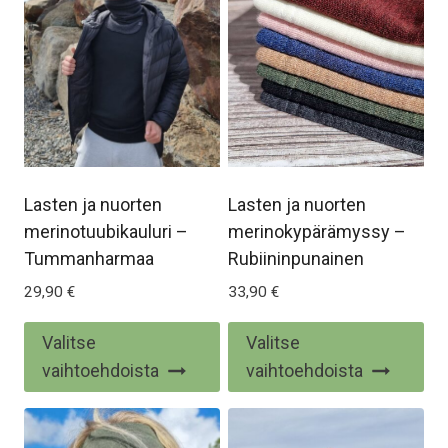
Lasten ja nuorten
Lasten ja nuorten
merinotuubikauluri –
merinokypärämyssy –
Tummanharmaa
Rubiininpunainen
29,90
€
33,90
€
Tällä
Täl
Valitse
Valitse
tuotteella
tuo
vaihtoehdoista
vaihtoehdoista
on
on
useampi
us
muunnelma.
mu