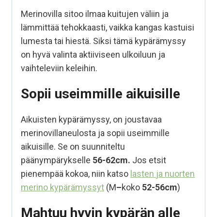
Merinovilla sitoo ilmaa kuitujen väliin ja
lämmittää tehokkaasti, vaikka kangas kastuisi
lumesta tai hiestä. Siksi tämä kypärämyssy
on hyvä valinta aktiiviseen ulkoiluun ja
vaihteleviin keleihin.
Sopii useimmille aikuisille
Aikuisten kypärämyssy, on joustavaa
merinovillaneulosta ja sopii useimmille
aikuisille. Se on suunniteltu
päänympärykselle
56-62cm.
Jos etsit
pienempää kokoa, niin katso
lasten
ja nuorten
merino kypärämyssyt
(M
–
koko
52-56cm
)
Mahtuu hyvin kypärän alle