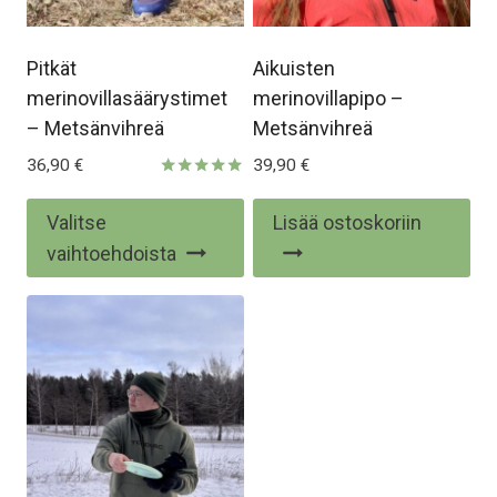
Pitkät
Aikuisten
merinovillasäärystimet
merinovillapipo –
– Metsänvihreä
Metsänvihreä
36,90
€
39,90
€
Arvostelu
tuotteesta:
Tällä
Valitse
Lisää ostoskoriin
5.00
/ 5
tuotteella
vaihtoehdoista
on
useampi
muunnelma.
Voit
tehdä
valinnat
tuotteen
sivulla.