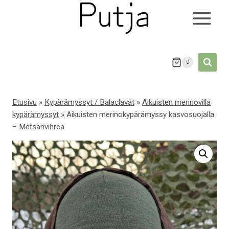
Siirry
sisältöön
0
Etusivu
»
Kypärämyssyt / Balaclavat
»
Aikuisten merinovilla
kypärämyssyt
»
Aikuisten merinokypärämyssy kasvosuojalla
– Metsänvihreä