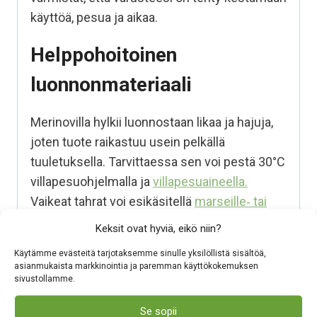
käyttöä, pesua ja aikaa.
Helppohoitoinen
luonnonmateriaali
Merinovilla hylkii luonnostaan likaa ja hajuja,
joten tuote raikastuu usein pelkällä
tuuletuksella. Tarvittaessa sen voi pestä 30°C
villapesuohjelmalla ja
villapesuaineella.
Vaikeat tahrat voi esikäsitellä
marseille‑ tai
sappisaippualla
. Muotoile tuote kosteana ja
Keksit ovat hyviä, eikö niin?
kuivaa tasolla, jotta se säilyttää muotonsa.
Käytämme evästeitä tarjotaksemme sinulle yksilöllistä sisältöä,
asianmukaista markkinointia ja paremman käyttökokemuksen
Pehmeää 100% merinovillaa
sivustollamme.
Hengittää, eikä hiosta:
Antaa ihon
Se sopii