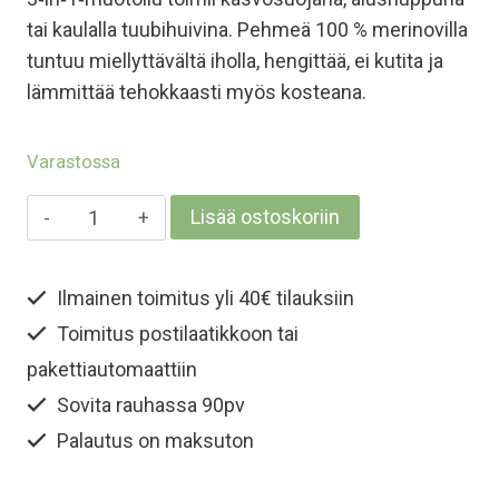
tai kaulalla tuubihuivina. Pehmeä 100 % merinovilla
tuntuu miellyttävältä iholla, hengittää, ei kutita ja
lämmittää tehokkaasti myös kosteana.
Varastossa
Aikuisten
Lisää ostoskoriin
merinokypärämyssy
kasvosuojalla
Ilmainen toimitus yli 40€ tilauksiin
-
Toimitus postilaatikkoon tai
Metsänvihreä
määrä
pakettiautomaattiin
Sovita rauhassa 90pv
Palautus on maksuton