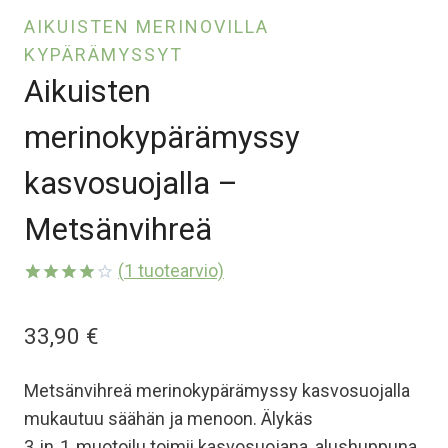
AIKUISTEN MERINOVILLA
KYPÄRÄMYSSYT
Aikuisten
merinokypärämyssy
kasvosuojalla –
Metsänvihreä
(
1
tuotearvio)
Arvio
1
4.00
33,90
€
5:stä
perustuen
asiakkaan
arvotukseen.
Metsänvihreä merinokypärämyssy kasvosuojalla
mukautuu säähän ja menoon. Älykäs
3‑in‑1‑muotoilu toimii kasvosuojana, alushuppuna