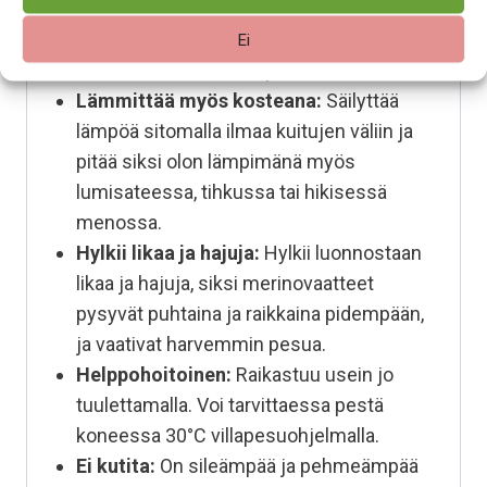
hengittää tuntuu siksi mukavalta päällä.
Merino mukautuu lämpötilan vaihteluihin,
Ei
eikä hiosta, vaikka lämpötila vaihtuisi.
Lämmittää myös kosteana:
Säilyttää
lämpöä sitomalla ilmaa kuitujen väliin ja
pitää siksi olon lämpimänä myös
lumisateessa, tihkussa tai hikisessä
menossa.
Hylkii likaa ja hajuja:
Hylkii luonnostaan
likaa ja hajuja, siksi merinovaatteet
pysyvät puhtaina ja raikkaina pidempään,
ja vaativat harvemmin pesua.
Helppohoitoinen:
Raikastuu usein jo
tuulettamalla. Voi tarvittaessa pestä
koneessa 30°C villapesuohjelmalla.
Ei kutita:
On sileämpää ja pehmeämpää