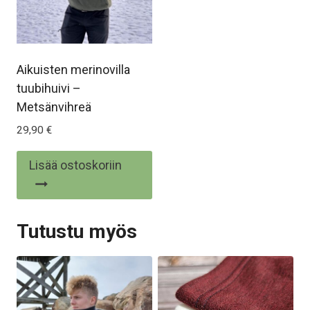
Aikuisten merinovilla
tuubihuivi –
Metsänvihreä
29,90
€
Lisää ostoskoriin
Tutustu myös