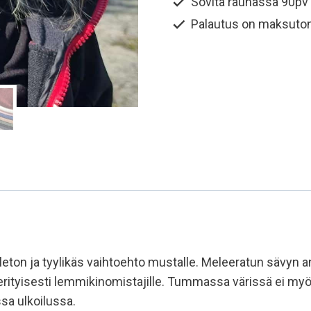
Sovita rauhassa 90pv
Palautus on maksuto
on ja tyylikäs vaihtoehto mustalle. Meleeratun sävyn ans
 erityisesti lemmikinomistajille. Tummassa värissä ei myös
ssa ulkoilussa.