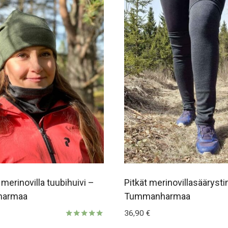
 merinovilla tuubihuivi –
Pitkät merinovillasääryst
armaa
Tummanharmaa
36,90
€
Arvostelu