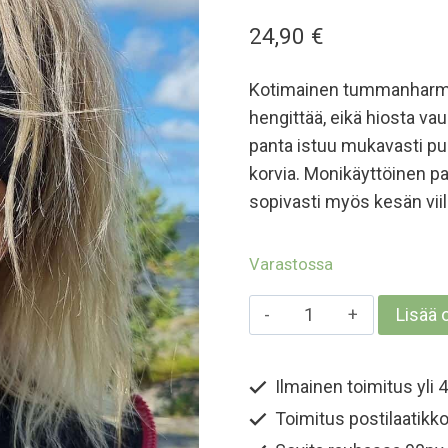
24,90
€
Kotimainen tummanharmaa
hengittää, eikä hiosta 
panta istuu mukavasti pu
korvia. Monikäyttöinen pa
sopivasti myös kesän viil
Varastossa
Aikuisten
Lisää 
merinovillapanta
-
Ilmainen toimitus yli 4
Tummanharmaa
Toimitus postilaatikko
määrä