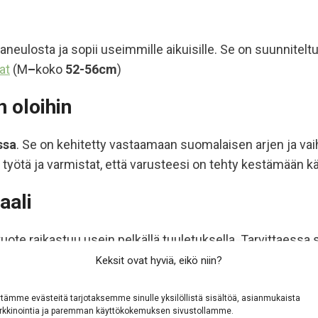
laneulosta ja sopii useimmille aikuisille. Se on suunnite
at
(M
–
koko
52-56cm
)
 oloihin
ssa
. Se on kehitetty vastaamaan suomalaisen arjen ja vai
työtä ja varmistat, että varusteesi on tehty kestämään käy
aali
n tuote raikastuu usein pelkällä tuuletuksella. Tarvittaessa
seille‑ tai sappisaippualla
. Muotoile tuote kosteana ja kui
Keksit ovat hyviä, eikö niin?
tämme evästeitä tarjotaksemme sinulle yksilöllistä sisältöä, asianmukaista
kkinointia ja paremman käyttökokemuksen sivustollamme.