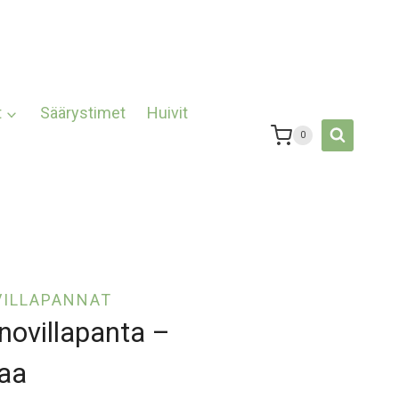
t
Säärystimet
Huivit
0
VILLAPANNAT
novillapanta –
aa