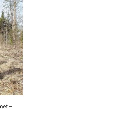
imet –