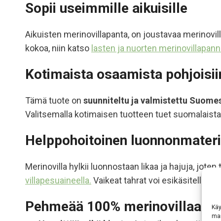
Sopii useimmille aikuisille
Aikuisten
merinovillapanta
, on joustavaa merinovil
kokoa, niin katso
lasten ja nuorten merinovillapann
Kotimaista osaamista pohjoisiin
Tämä tuote on
suunniteltu ja valmistettu Suome
Valitsemalla kotimaisen tuotteen tuet suomalaista 
Helppohoitoinen luonnonmateri
Merinovilla hylkii luonnostaan likaa ja hajuja, jote
villapesuaineella.
Vaikeat tahrat voi esikäsitellä
mar
Pehmeää 100% merinovillaa
Käy
mar