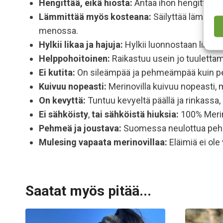
Hengittää, eikä hiosta:
Antaa ihon hengittää tu
Lämmittää myös kosteana:
Säilyttää lämpöä s
menossa.
Hylkii likaa ja hajuja:
Hylkii luonnostaan likaa 
Helppohoitoinen:
Raikastuu usein jo tuulettam
Ei kutita:
On sileämpää ja pehmeämpää kuin perin
Kuivuu nopeasti:
Merinovilla kuivuu nopeasti, mi
On kevyttä:
Tuntuu kevyeltä päällä ja rinkassa
Ei sähköisty
,
tai sähköistä hiuksia:
100% Merino
Pehmeä ja joustava:
Suomessa neulottua pehm
Mulesing vapaata
merinovillaa:
Eläimiä ei ole
Saatat myös pitää...