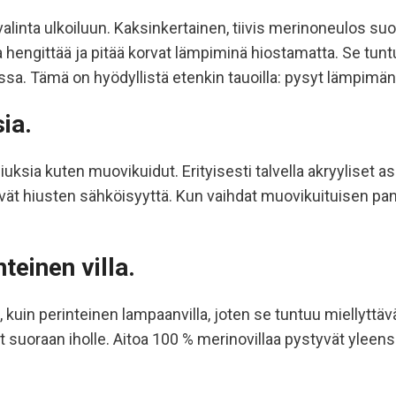
inta ulkoiluun. Kaksinkertainen, tiivis merinoneulos suoja
 hengittää ja pitää korvat lämpiminä hiostamatta. Se tuntu
. Tämä on hyödyllistä etenkin tauoilla: pysyt lämpimänä, v
ia.
hiuksia kuten muovikuidut. Erityisesti talvella akryyliset a
säävät hiusten sähköisyyttä. Kun vaihdat muovikuituisen pa
nteinen villa.
n perinteinen lampaanvilla, joten se tuntuu miellyttäväl
vat suoraan iholle. Aitoa 100 % merinovillaa pystyvät ylee