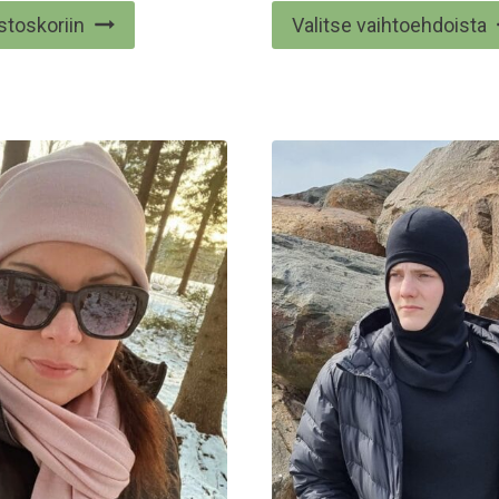
tuotteesta:
stoskoriin
Valitse vaihtoehdoista
5.00
/ 5