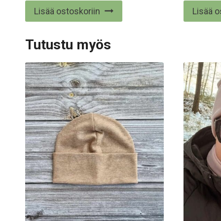
tuotteesta:
Lisää ostoskoriin
Lisää o
5.00
/ 5
Tutustu myös