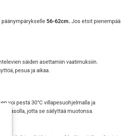
ltu päänympärykselle
56-62cm.
Jos etsit pienempää
htelevien säiden asettamiin vaatimuksiin.
ttöä, pesua ja aikaa.
 sen voi pestä 30°C villapesuohjelmalla ja
vaa tasolla, jotta se säilyttää muotonsa.