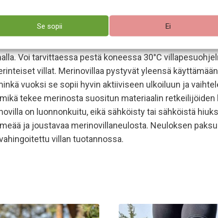
ntuu siksi mukavalta päällä. Merino mukautuu lämpötilan vai
itomalla ilmaa kuitujen väliin ja pitää siksi olon lämpim
Se sopii
Ei
ja hajuja, siksi merinovaatteet pysyvät puhtaina ja raikka
alla. Voi tarvittaessa pestä koneessa 30°C villapesuohjel
teiset villat. Merinovillaa pystyvät yleensä käyttämään 
nkä vuoksi se sopii hyvin aktiiviseen ulkoiluun ja vaihtele
, mikä tekee merinosta suositun materiaalin retkeilijöide
villa on luonnonkuitu, eikä sähköisty tai sähköistä hiuksi
eää ja joustavaa merinovillaneulosta. Neuloksen paksu
 vahingoitettu villan tuotannossa.