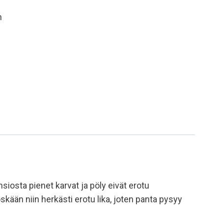
n
iosta pienet karvat ja pöly eivät erotu
kään niin herkästi erotu lika, joten panta pysyy