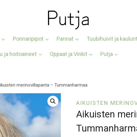
Ponnaripipot
Pannat
Tuubihuivit ja kauluri
u ja hoitoaineet
Oppaat ja Vinkit
Putja
ikuisten merinovillapanta – Tummanharmaa
AIKUISTEN MERINO
Aikuisten meri
Tummanharm