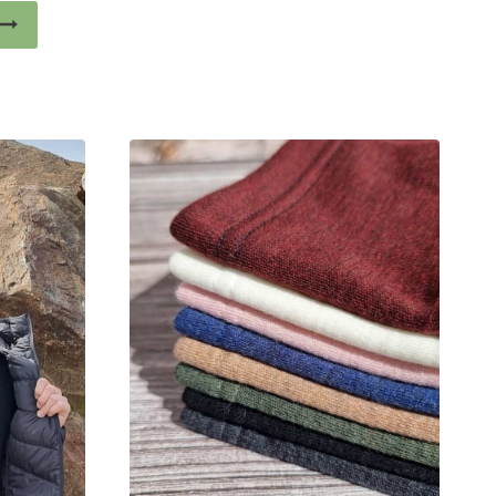
Tällä
tuotteella
on
useampi
muunnelma.
Voit
tehdä
valinnat
tuotteen
sivulla.