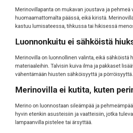
Merinovillapanta on mukavan joustava ja pehmeä val
huomaamattomalta päässä, eikä kiristä. Merinovilla
kastuu lumisateessa, tihkussa tai hikisessä menossa
Luonnonkuitu ei sähköistä hiuks
Merinovilla on luonnollinen valinta, eikä sähköistä 
materiaaleihin. Talvisin kuiva ilma ja pakkaset li
vähentämään hiusten sähköisyyttä ja pörröisyyttä.
Merinovilla ei kutita, kuten peri
Merino on luonnostaan sileämpää ja pehmeämpää, kui
hyvin etenkin asusteisiin ja vaatteisiin, jotka tule
lampaanvilla pistelee tai ärsyttää.