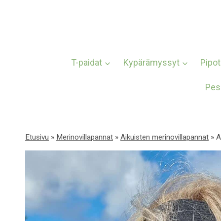
Siirry
sisältöön
T-paidat
Kypärämyssyt
Pipot
Pes
Etusivu
»
Merinovillapannat
»
Aikuisten merinovillapannat
»
A