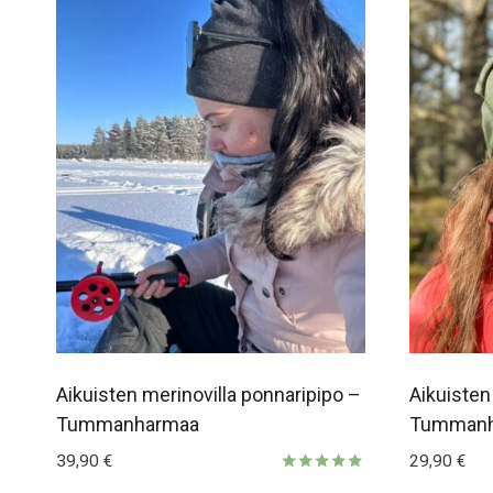
Aikuisten merinovilla ponnaripipo –
Aikuisten
Tummanharmaa
Tummanh
39,90
€
29,90
€
Arvostelu