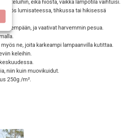
hteluihin, eikä hiosta, vaikka lämpötila vaihtuisi.
änä myös lumisateessa, tihkussa tai hikisessä
ina pidempään, ja vaativat harvemmin pesua.
malla.
myös ne, joita karkeampi lampaanvilla kutittaa.
viin keleihin.
n keskuudessa.
a, niin kuin muovikuidut.
us 250g /m².