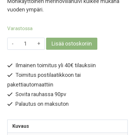
Monikäyttöinen merinovillahuivi kulkee mukana
vuoden ympäri.
Varastossa
Merinovilla
Lisää ostoskoriin
kaulahuivi
/
Ilmainen toimitus yli 40€ tilauksiin
hartiahuivi
Toimitus postilaatikkoon tai
-
Metsänvihreä
pakettiautomaattiin
määrä
Sovita rauhassa 90pv
Palautus on maksuton
Kuvaus