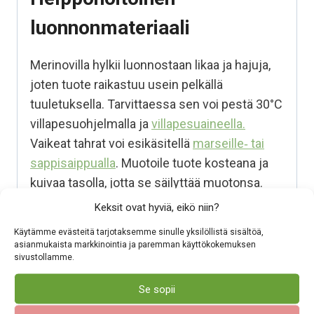
luonnonmateriaali
Merinovilla hylkii luonnostaan likaa ja hajuja,
joten tuote raikastuu usein pelkällä
tuuletuksella. Tarvittaessa sen voi pestä 30°C
villapesuohjelmalla ja
villapesuaineella.
Vaikeat tahrat voi esikäsitellä
marseille‑ tai
sappisaippualla
. Muotoile tuote kosteana ja
kuivaa tasolla, jotta se säilyttää muotonsa.
Keksit ovat hyviä, eikö niin?
Pehmeää 100% merinovillaa
Käytämme evästeitä tarjotaksemme sinulle yksilöllistä sisältöä,
Hengittää, eikä hiosta:
Antaa ihon
asianmukaista markkinointia ja paremman käyttökokemuksen
sivustollamme.
hengittää tuntuu siksi mukavalta päällä.
Merino mukautuu lämpötilan vaihteluihin,
Se sopii
eikä hiosta, vaikka lämpötila vaihtuisi.