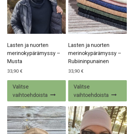
Lasten ja nuorten
Lasten ja nuorten
merinokypärämyssy –
merinokypärämyssy –
Musta
Rubiininpunainen
33,90
€
33,90
€
Tällä
Täl
Valitse
Valitse
tuotteella
tuo
vaihtoehdoista
vaihtoehdoista
on
on
useampi
us
muunnelma.
mu
Voit
Voi