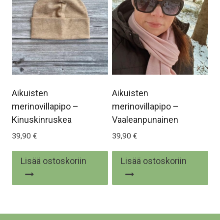
tehdä
te
valinnat
val
tuotteen
tu
sivulla.
siv
Aikuisten
Aikuisten
merinovillapipo –
merinovillapipo –
Kinuskinruskea
Vaaleanpunainen
39,90
€
39,90
€
Lisää ostoskoriin
Lisää ostoskoriin