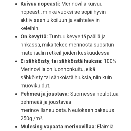
Kuivuu nopeasti:
Merinovilla kuivuu
nopeasti, minkä vuoksi se sopii hyvin
aktiiviseen ulkoiluun ja vaihteleviin
keleihin.
On kevyttä:
Tuntuu kevyeltä päällä ja
rinkassa, mikä tekee merinosta suositun
materiaalin retkeilijöiden keskuudessa.
Ei sähköisty
,
tai sähköistä hiuksia:
100%
Merinovilla on luonnonkuitu, eikä
sähköisty tai sähköistä hiuksia, niin kuin
muovikuidut.
Pehmeä ja joustava:
Suomessa neulottua
pehmeää ja joustavaa
merinovillaneulosta. Neuloksen paksuus
250g /m².
Mulesing vapaata
merinovillaa:
Eläimiä