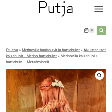
Siirry
sisältöön
0
Etusivu
»
Merinovilla kaulahuivit ja hartiahuivit
»
Aikuisten isot
kaulahuivit - Merino hartiahuivit
»
Merinovilla kaulahuivi /
hartiahuivi – Metsänvihreä