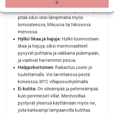
Ei
Lämmittää myös kosteana:
Säilyttää
lämpöä sitomalla ilmaa kuitujen väliin ja
pitää siksi olon lämpimänä myös
lumisateessa, tihkussa tai hikisessä
menossa.
Hylkii likaa ja hajuja:
Hylkii luonnostaan
likaa ja hajuja, siksi merinovaatteet
pysyvät puhtaina ja raikkaina pidempään,
ja vaativat harvemmin pesua.
Helppohoitoinen:
Raikastuu usein jo
tuulettamalla. Voi tarvittaessa pestä
koneessa 30°C villapesuohjelmalla.
Ei kutita:
On sileämpää ja pehmeämpää
kuin perinteiset villat. Merinovillaa
pystyvät yleensä käyttämään myös ne,
joita karkeampi lampaanvilla kutittaa.