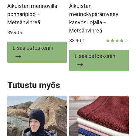
Aikuisten merinovilla
Aikuisten
ponnaripipo –
merinokypärämyssy
Metsänvihreä
kasvosuojalla –
Metsänvihreä
39,90
€
33,90
€
Lisää ostoskoriin
Arvostelu
tuotteesta:
Lisää ostoskoriin
4.00
/ 5
Tutustu myös