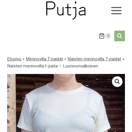
Siirry
sisältöön
0
Etusivu
»
Merinovilla T-paidat
»
Naisten merinovilla T-paidat
»
Naisten merinovilla t-paita – Luonnonvalkoinen