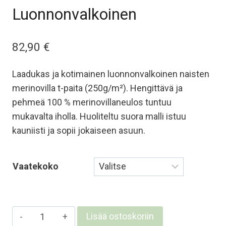
Luonnonvalkoinen
82,90
€
Laadukas ja kotimainen luonnonvalkoinen naisten
merinovilla t-paita (250g/m²). Hengittävä ja
pehmeä 100 % merinovillaneulos tuntuu
mukavalta iholla. Huoliteltu suora malli istuu
kauniisti ja sopii jokaiseen asuun.
Vaatekoko
Naisten
Lisää ostoskoriin