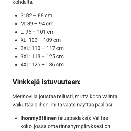
kohdalta.
S: 82 – 88 cm
M: 89 – 94 cm
L: 95 – 101 cm
XL: 102 – 109 cm
2XL: 110 – 117 cm
3XL: 118 – 125 cm
4XL: 126 – 136 cm
Vinkkejä istuvuuteen:
Merinovilla joustaa reilusti, mutta koon valinta
vaikuttaa siihen, miltä vaate näyttää päälläsi:
Ihonmyötäinen
(aluspaidaksi): Valitse
koko, jossa oma rinnanympäryksesi on