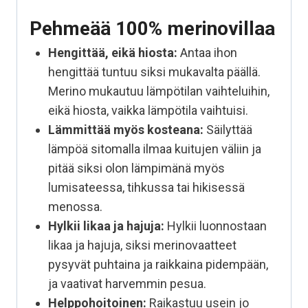
Pehmeää 100% merinovillaa
Hengittää, eikä hiosta:
Antaa ihon
hengittää tuntuu siksi mukavalta päällä.
Merino mukautuu lämpötilan vaihteluihin,
eikä hiosta, vaikka lämpötila vaihtuisi.
Lämmittää myös kosteana:
Säilyttää
lämpöä sitomalla ilmaa kuitujen väliin ja
pitää siksi olon lämpimänä myös
lumisateessa, tihkussa tai hikisessä
menossa.
Hylkii likaa ja hajuja:
Hylkii luonnostaan
likaa ja hajuja, siksi merinovaatteet
pysyvät puhtaina ja raikkaina pidempään,
ja vaativat harvemmin pesua.
Helppohoitoinen:
Raikastuu usein jo