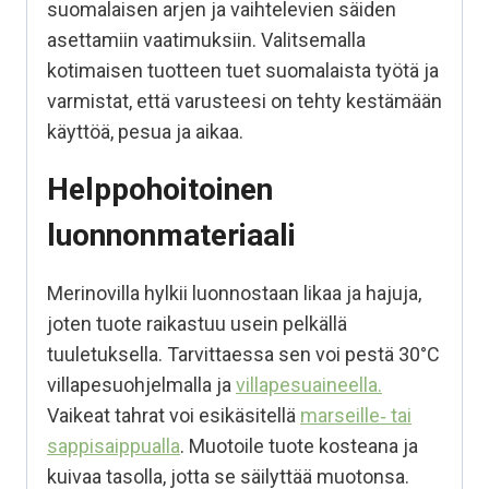
suomalaisen arjen ja vaihtelevien säiden
asettamiin vaatimuksiin. Valitsemalla
kotimaisen tuotteen tuet suomalaista työtä ja
varmistat, että varusteesi on tehty kestämään
käyttöä, pesua ja aikaa.
Helppohoitoinen
luonnonmateriaali
Merinovilla hylkii luonnostaan likaa ja hajuja,
joten tuote raikastuu usein pelkällä
tuuletuksella. Tarvittaessa sen voi pestä 30°C
villapesuohjelmalla ja
villapesuaineella.
Vaikeat tahrat voi esikäsitellä
marseille‑ tai
sappisaippualla
. Muotoile tuote kosteana ja
kuivaa tasolla, jotta se säilyttää muotonsa.