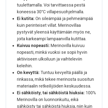
tuulettamalla. Voi tarvittaessa pestä
koneessa 30°C villapesuohjelmalla.
Ei kutita:
On sileämpää ja pehmeämpää
kuin perinteiset villat. Merinovillaa
pystyvät yleensä käyttämään myös ne,
joita karkeampi lampaanvilla kutittaa.
Kuivuu nopeasti:
Merinovilla kuivuu
nopeasti, minkä vuoksi se sopii hyvin
aktiiviseen ulkoiluun ja vaihteleviin
keleihin.
On kevyttä:
Tuntuu kevyeltä päällä ja
rinkassa, mikä tekee merinosta suositun
materiaalin retkeilijöiden keskuudessa.
Ei sähköisty
,
tai sähköistä hiuksia:
100%
Merinovilla on luonnonkuitu, eikä
sähköisty tai sähköistä hiuksia, niin kuin