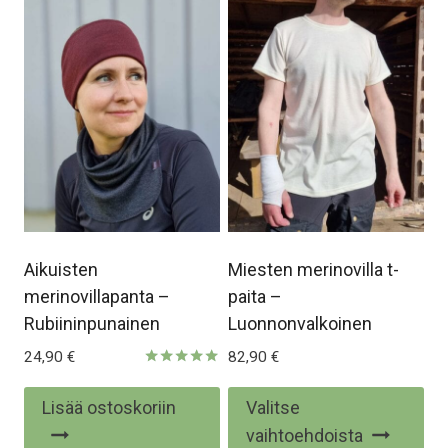
Aikuisten
Miesten merinovilla t-
merinovillapanta –
paita –
Rubiininpunainen
Luonnonvalkoinen
24,90
€
82,90
€
Arvostelu
tuotteesta:
Täl
Lisää ostoskoriin
Valitse
5.00
/ 5
tuo
vaihtoehdoista