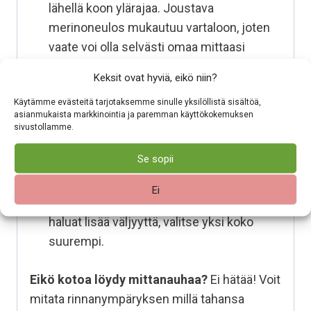
lähellä koon ylärajaa. Joustava
merinoneulos mukautuu vartaloon, joten
vaate voi olla selvästi omaa mittaasi
kapeampi ja silti istua mukavasti.
Keksit ovat hyviä, eikö niin?
Rento
(arkikäyttöön): Jos haluat hieman
Käytämme evästeitä tarjotaksemme sinulle yksilöllistä sisältöä,
väljyyttä vaatteen ja ihon väliin, valitse
asianmukaista markkinointia ja paremman käyttökokemuksen
koko, joka on noin 5–10 cm omaa
sivustollamme.
rinnanympärysmittaasi suurempi.
Se sopii
Vyötärö ja lantio
: Neulos joustaa hyvin
myös keskivartalon alueelta. Jos vyötärö
Ei
tai lantio on rinnanympärystä leveämpi ja
haluat lisää väljyyttä, valitse yksi koko
suurempi.
Eikö kotoa löydy mittanauhaa?
Ei hätää! Voit
mitata rinnanympäryksen millä tahansa