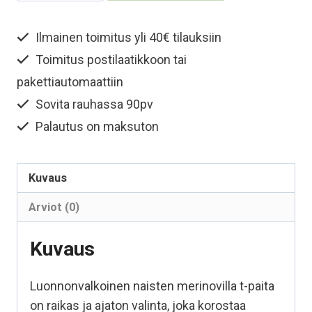
merinovilla
t-
Ilmainen toimitus yli 40€ tilauksiin
paita
Toimitus postilaatikkoon tai
–
Luonnonvalkoinen
pakettiautomaattiin
määrä
Sovita rauhassa 90pv
Palautus on maksuton
Kuvaus
Arviot (0)
Kuvaus
Luonnonvalkoinen naisten merinovilla t-paita
on raikas ja ajaton valinta, joka korostaa