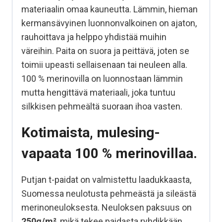
materiaalin omaa kauneutta. Lämmin, hieman
kermansävyinen luonnonvalkoinen on ajaton,
rauhoittava ja helppo yhdistää muihin
väreihin. Paita on suora ja peittävä, joten se
toimii upeasti sellaisenaan tai neuleen alla.
100 % merinovilla on luonnostaan lämmin
mutta hengittävä materiaali, joka tuntuu
silkkisen pehmeältä suoraan ihoa vasten.
Kotimaista, mulesing-
vapaata 100 % merinovillaa.
Putjan t-paidat on valmistettu laadukkaasta,
Suomessa neulotusta pehmeästä ja sileästä
merinoneuloksesta. Neuloksen paksuus on
250g/m²
, mikä tekee paidasta ryhdikkään,