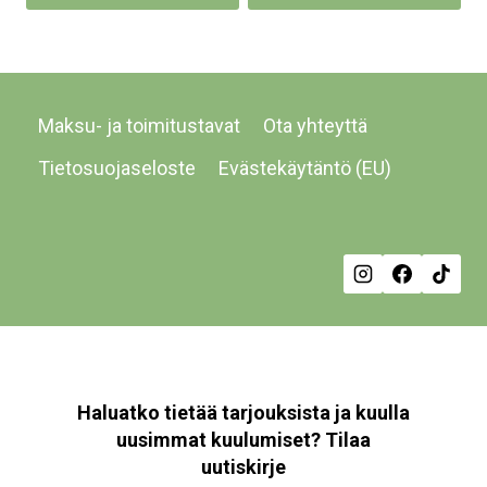
on
us
mu
Voi
Maksu- ja toimitustavat
Ota yhteyttä
te
val
Tietosuojaseloste
Evästekäytäntö (EU)
tu
siv
Haluatko tietää tarjouksista ja kuulla
uusimmat kuulumiset? Tilaa
uutiskirje