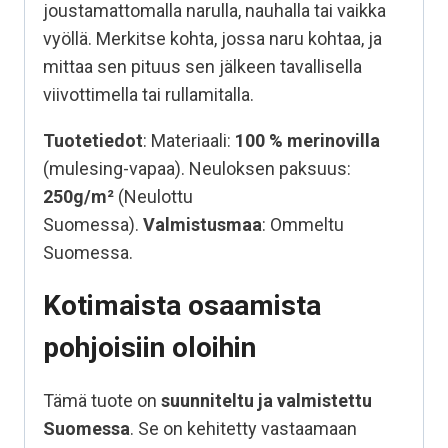
joustamattomalla narulla, nauhalla tai vaikka
vyöllä. Merkitse kohta, jossa naru kohtaa, ja
mittaa sen pituus sen jälkeen tavallisella
viivottimella tai rullamitalla.
Tuotetiedot
: Materiaali:
100 %
merinovilla
(mulesing-vapaa). Neuloksen paksuus:
250g/m²
(Neulottu
Suomessa).
Valmistusmaa
: Ommeltu
Suomessa.
Kotimaista osaamista
pohjoisiin oloihin
Tämä tuote on
suunniteltu ja valmistettu
Suomessa
. Se on kehitetty vastaamaan