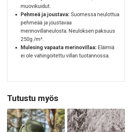
muovikuidut.
Pehmeä ja joustava:
Suomessa neulottua
pehmeää ja joustavaa
merinovillaneulosta. Neuloksen paksuus
250g /m².
Mulesing vapaata
merinovillaa:
Eläimiä
ei ole vahingoitettu villan tuotannossa.
Tutustu myös