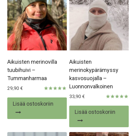
Aikuisten merinovilla
Aikuisten
tuubihuivi –
merinokypärämyssy
Tummanharmaa
kasvosuojalla –
Luonnonvalkoinen
29,90
€
Arvostelu
33,90
€
tuotteesta:
Lisää ostoskoriin
Arvostelu
5.00
tuotteesta:
/ 5
Lisää ostoskoriin
5.00
/ 5