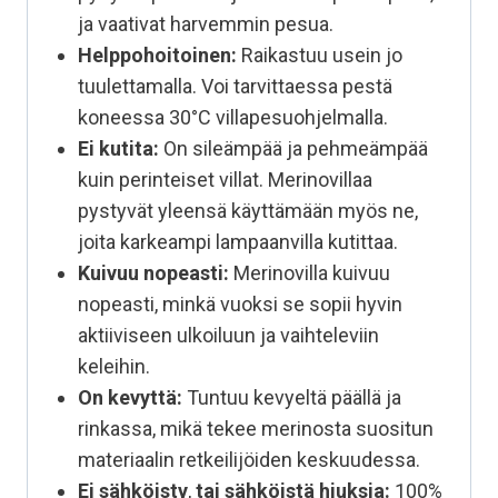
ja vaativat harvemmin pesua.
Helppohoitoinen:
Raikastuu usein jo
tuulettamalla. Voi tarvittaessa pestä
koneessa 30°C villapesuohjelmalla.
Ei kutita:
On sileämpää ja pehmeämpää
kuin perinteiset villat. Merinovillaa
pystyvät yleensä käyttämään myös ne,
joita karkeampi lampaanvilla kutittaa.
Kuivuu nopeasti:
Merinovilla kuivuu
nopeasti, minkä vuoksi se sopii hyvin
aktiiviseen ulkoiluun ja vaihteleviin
keleihin.
On kevyttä:
Tuntuu kevyeltä päällä ja
rinkassa, mikä tekee merinosta suositun
materiaalin retkeilijöiden keskuudessa.
Ei sähköisty
,
tai sähköistä hiuksia:
100%