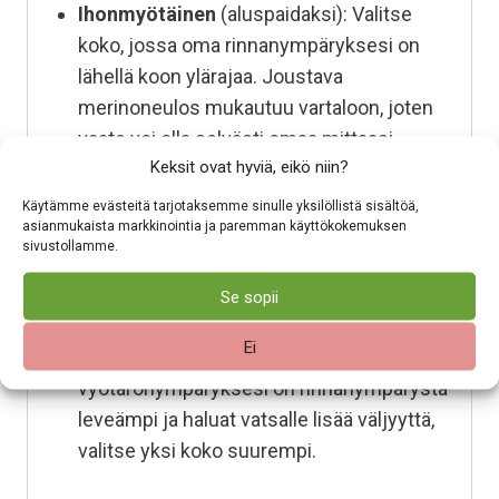
Ihonmyötäinen
(aluspaidaksi): Valitse
koko, jossa oma rinnanympäryksesi on
lähellä koon ylärajaa. Joustava
merinoneulos mukautuu vartaloon, joten
vaate voi olla selvästi omaa mittaasi
Keksit ovat hyviä, eikö niin?
kapeampi ja silti istua mukavasti.
Rento
(arkikäyttöön): Jos haluat hieman
Käytämme evästeitä tarjotaksemme sinulle yksilöllistä sisältöä,
asianmukaista markkinointia ja paremman käyttökokemuksen
väljyyttä vaatteen ja ihon väliin, valitse
sivustollamme.
koko, joka on noin 5–10 cm omaa
rinnanympärysmittaasi suurempi.
Se sopii
Väljyys vyötäröllä
: Neulos joustaa hyvin
Ei
myös keskivartalon alueelta. Jos
vyötärönympäryksesi on rinnanympärystä
leveämpi ja haluat vatsalle lisää väljyyttä,
valitse yksi koko suurempi.