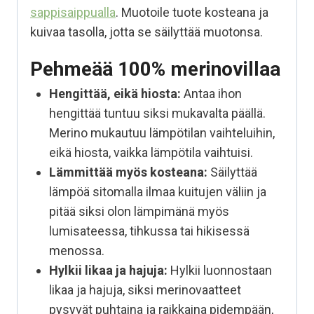
sappisaippualla
. Muotoile tuote kosteana ja
kuivaa tasolla, jotta se säilyttää muotonsa.
Pehmeää 100% merinovillaa
Hengittää, eikä hiosta:
Antaa ihon
hengittää tuntuu siksi mukavalta päällä.
Merino mukautuu lämpötilan vaihteluihin,
eikä hiosta, vaikka lämpötila vaihtuisi.
Lämmittää myös kosteana:
Säilyttää
lämpöä sitomalla ilmaa kuitujen väliin ja
pitää siksi olon lämpimänä myös
lumisateessa, tihkussa tai hikisessä
menossa.
Hylkii likaa ja hajuja:
Hylkii luonnostaan
likaa ja hajuja, siksi merinovaatteet
pysyvät puhtaina ja raikkaina pidempään,