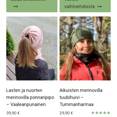
/ 5
/ 5
tuo
vaihtoehdoista
on
us
mu
Voi
te
val
tu
siv
Lasten ja nuorten
Aikuisten merinovilla
merinovilla ponnaripipo
tuubihuivi –
– Vaaleanpunainen
Tummanharmaa
39,90
€
29,90
€