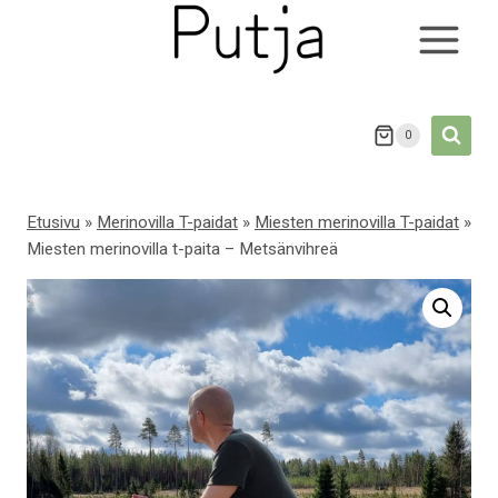
Siirry
sisältöön
0
Etusivu
»
Merinovilla T-paidat
»
Miesten merinovilla T-paidat
»
Miesten merinovilla t-paita – Metsänvihreä