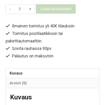
Miesten
Lisää ostoskoriin
merinovilla
t-
Ilmainen toimitus yli 40€ tilauksiin
paita
Toimitus postilaatikkoon tai
–
Metsänvihreä
pakettiautomaattiin
määrä
Sovita rauhassa 90pv
Palautus on maksuton
Kuvaus
Arviot (0)
Kuvaus