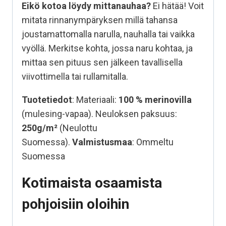
Eikö kotoa löydy mittanauhaa?
Ei hätää! Voit
mitata rinnanympäryksen millä tahansa
joustamattomalla narulla, nauhalla tai vaikka
vyöllä. Merkitse kohta, jossa naru kohtaa, ja
mittaa sen pituus sen jälkeen tavallisella
viivottimella tai rullamitalla.
Tuotetiedot
: Materiaali:
100 %
merinovilla
(mulesing-vapaa). Neuloksen paksuus:
250g/m²
(Neulottu
Suomessa).
Valmistusmaa
: Ommeltu
Suomessa
Kotimaista osaamista
pohjoisiin oloihin