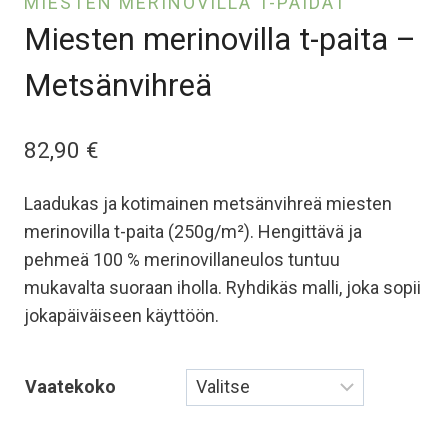
MIESTEN MERINOVILLA T-PAIDAT
Miesten merinovilla t-paita –
Metsänvihreä
82,90
€
Laadukas ja kotimainen metsänvihreä miesten
merinovilla t-paita (250g/m²). Hengittävä ja
pehmeä 100 % merinovillaneulos tuntuu
mukavalta suoraan iholla. Ryhdikäs malli, joka sopii
jokapäiväiseen käyttöön.
Vaatekoko