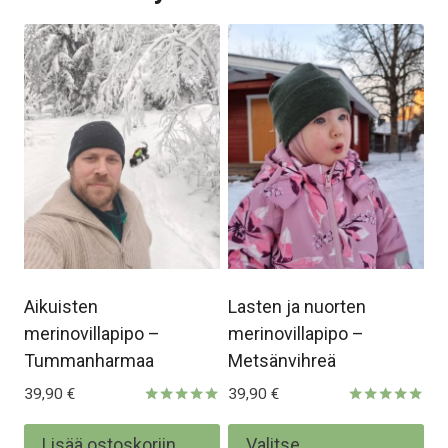
Aikuisten
Lasten ja nuorten
merinovillapipo –
merinovillapipo –
Tummanharmaa
Metsänvihreä
39,90
€
39,90
€
Arvostelu
Arvostelu
tuotteesta:
tuotteesta:
Täl
Lisää ostoskoriin
Valitse
5.00
5.00