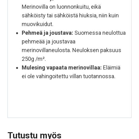
Merinovilla on luonnonkuitu, eikä
sähköisty tai sähköistä hiuksia, niin kuin
muovikuidut.
Pehmeä ja joustava:
Suomessa neulottua
pehmeää ja joustavaa
merinovillaneulosta. Neuloksen paksuus
250g /m².
Mulesing vapaata
merinovillaa:
Eläimiä
ei ole vahingoitettu villan tuotannossa.
Tutustu myös