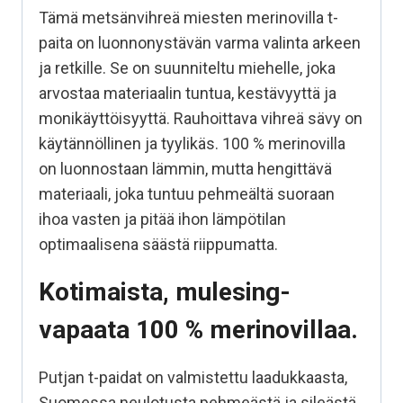
Tämä metsänvihreä miesten merinovilla t-
paita on luonnonystävän varma valinta arkeen
ja retkille. Se on suunniteltu miehelle, joka
arvostaa materiaalin tuntua, kestävyyttä ja
monikäyttöisyyttä. Rauhoittava vihreä sävy on
käytännöllinen ja tyylikäs. 100 % merinovilla
on luonnostaan lämmin, mutta hengittävä
materiaali, joka tuntuu pehmeältä suoraan
ihoa vasten ja pitää ihon lämpötilan
optimaalisena säästä riippumatta.
Kotimaista, mulesing-
vapaata 100 % merinovillaa.
Putjan t-paidat on valmistettu laadukkaasta,
Suomessa neulotusta pehmeästä ja sileästä