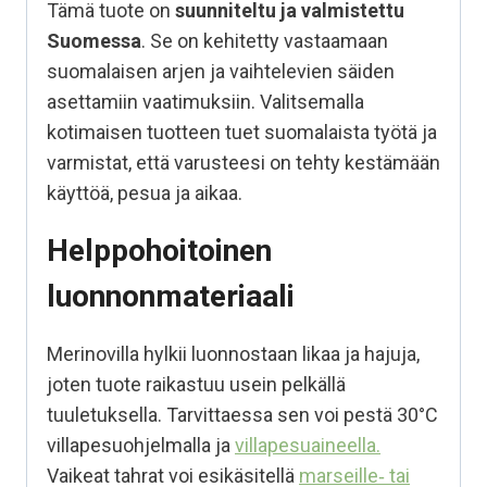
Tämä tuote on
suunniteltu ja valmistettu
Suomessa
. Se on kehitetty vastaamaan
suomalaisen arjen ja vaihtelevien säiden
asettamiin vaatimuksiin. Valitsemalla
kotimaisen tuotteen tuet suomalaista työtä ja
varmistat, että varusteesi on tehty kestämään
käyttöä, pesua ja aikaa.
Helppohoitoinen
luonnonmateriaali
Merinovilla hylkii luonnostaan likaa ja hajuja,
joten tuote raikastuu usein pelkällä
tuuletuksella. Tarvittaessa sen voi pestä 30°C
villapesuohjelmalla ja
villapesuaineella.
Vaikeat tahrat voi esikäsitellä
marseille‑ tai