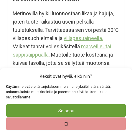
Merinovilla hylkii luonnostaan likaa ja hajuja,
joten tuote raikastuu usein pelkällä
tuuletuksella. Tarvittaessa sen voi pestä 30°C
villapesuohjelmalla ja
villapesuaineella.
Vaikeat tahrat voi esikäsitellä
marseille‑ tai
sappisaippualla
. Muotoile tuote kosteana ja
kuivaa tasolla, jotta se säilyttää muotonsa.
Keksit ovat hyviä, eikö niin?
Pehmeää 100% merinovillaa
Käytämme evästeitä tarjotaksemme sinulle yksilöllistä sisältöä,
Hengittää, eikä hiosta:
Antaa ihon
asianmukaista markkinointia ja paremman käyttökokemuksen
hengittää tuntuu siksi mukavalta päällä.
sivustollamme.
Merino mukautuu lämpötilan vaihteluihin,
Se sopii
eikä hiosta, vaikka lämpötila vaihtuisi.
Lämmittää myös kosteana:
Säilyttää
Ei
lämpöä sitomalla ilmaa kuitujen väliin ja