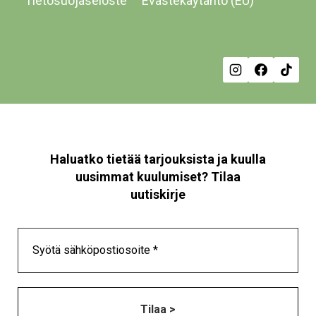
Tietosuojaseloste
Evästekäytäntö (EU)
tu
siv
Haluatko tietää tarjouksista ja kuulla
uusimmat kuulumiset? Tilaa
uutiskirje