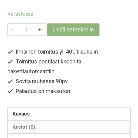
Varastossa
Aikuisten
Lisää ostoskoriin
merinokypärämyssy
kasvosuojalla
Ilmainen toimitus yli 40€ tilauksiin
-
Toimitus postilaatikkoon tai
Vaaleanpunainen
määrä
pakettiautomaattiin
Sovita rauhassa 90pv
Palautus on maksuton
Kuvaus
Arviot (0)