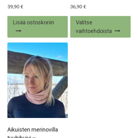
39,90
€
36,90
€
Täl
Lisää ostoskoriin
Valitse
tuo
vaihtoehdoista
on
us
mu
Voi
te
val
tu
siv
Aikuisten merinovilla
tuubihuivi –