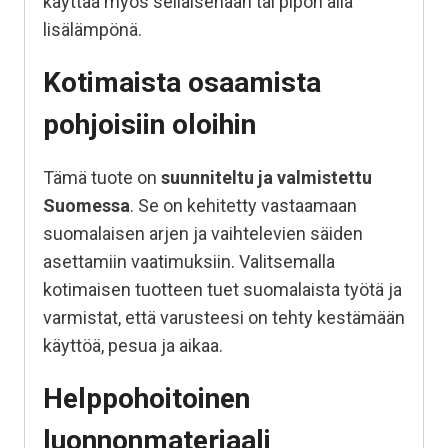
käyttää myös sellaisenaan tai pipon alla
lisälämpönä.
Kotimaista osaamista
pohjoisiin oloihin
Tämä tuote on
suunniteltu ja valmistettu
Suomessa
. Se on kehitetty vastaamaan
suomalaisen arjen ja vaihtelevien säiden
asettamiin vaatimuksiin. Valitsemalla
kotimaisen tuotteen tuet suomalaista työtä ja
varmistat, että varusteesi on tehty kestämään
käyttöä, pesua ja aikaa.
Helppohoitoinen
luonnonmateriaali