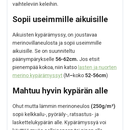
vaihteleviin keleihin.
Sopii useimmille aikuisille
Aikuisten kypärämyssy, on joustavaa
merinovillaneulosta ja sopii useimmille
aikuisille. Se on suunniteltu
päänympärykselle
56-62cm.
Jos etsit
pienempää kokoa, niin katso
lasten
ja nuorten
merino kypärämyssyt
(M
–
koko
52-56cm
)
Mahtuu hyvin kypärän alle
Ohut mutta lämmin merinoneulos
(250g/m²)
sopii kelkkailu-, pyöräily-, ratsastus- ja
laskettelukypärän alle. Kypärämyssyä voi