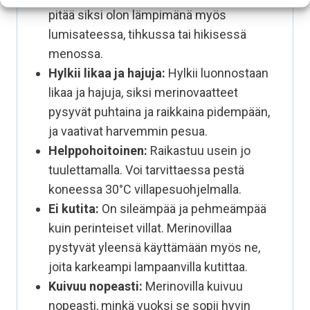
pitää siksi olon lämpimänä myös
lumisateessa, tihkussa tai hikisessä
menossa.
Hylkii likaa ja hajuja:
Hylkii luonnostaan
likaa ja hajuja, siksi merinovaatteet
pysyvät puhtaina ja raikkaina pidempään,
ja vaativat harvemmin pesua.
Helppohoitoinen:
Raikastuu usein jo
tuulettamalla. Voi tarvittaessa pestä
koneessa 30°C villapesuohjelmalla.
Ei kutita:
On sileämpää ja pehmeämpää
kuin perinteiset villat. Merinovillaa
pystyvät yleensä käyttämään myös ne,
joita karkeampi lampaanvilla kutittaa.
Kuivuu nopeasti:
Merinovilla kuivuu
nopeasti, minkä vuoksi se sopii hyvin