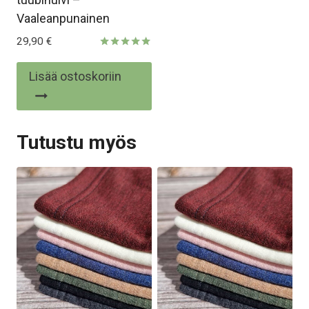
Vaaleanpunainen
29,90
€
Arvostelu
tuotteesta:
Lisää ostoskoriin
5.00
/ 5
Tutustu myös