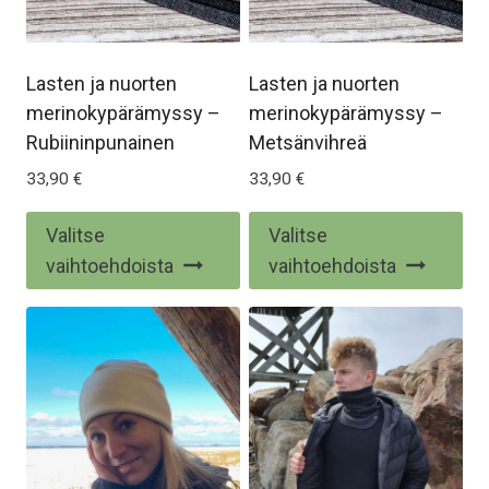
Lasten ja nuorten
Lasten ja nuorten
merinokypärämyssy –
merinokypärämyssy –
Rubiininpunainen
Metsänvihreä
33,90
€
33,90
€
Tällä
Täl
Valitse
Valitse
tuotteella
tuo
vaihtoehdoista
vaihtoehdoista
on
on
useampi
us
muunnelma.
mu
Voit
Voi
tehdä
te
valinnat
val
tuotteen
tu