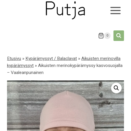
Siirry
sisältöön
0
Etusivu
»
Kypärämyssyt / Balaclavat
»
Aikuisten merinovilla
kypärämyssyt
»
Aikuisten merinokypärämyssy kasvosuojalla
– Vaaleanpunainen