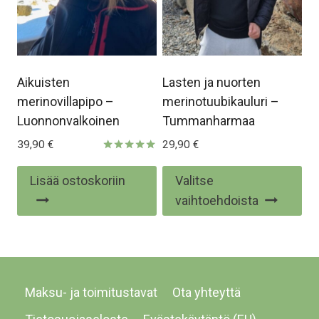
sivulla.
siv
Aikuisten
Lasten ja nuorten
merinovillapipo –
merinotuubikauluri –
Luonnonvalkoinen
Tummanharmaa
39,90
€
29,90
€
Arvostelu
tuotteesta:
Täl
Lisää ostoskoriin
Valitse
5.00
/ 5
tuo
vaihtoehdoista
on
us
mu
Voi
Maksu- ja toimitustavat
Ota yhteyttä
te
val