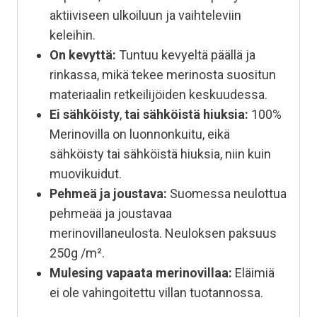
aktiiviseen ulkoiluun ja vaihteleviin
keleihin.
On kevyttä:
Tuntuu kevyeltä päällä ja
rinkassa, mikä tekee merinosta suositun
materiaalin retkeilijöiden keskuudessa.
Ei sähköisty
,
tai sähköistä hiuksia:
100%
Merinovilla on luonnonkuitu, eikä
sähköisty tai sähköistä hiuksia, niin kuin
muovikuidut.
Pehmeä ja joustava:
Suomessa neulottua
pehmeää ja joustavaa
merinovillaneulosta. Neuloksen paksuus
250g /m².
Mulesing vapaata
merinovillaa:
Eläimiä
ei ole vahingoitettu villan tuotannossa.