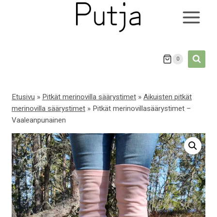
Siirry
sisältöön
0
Etusivu
»
Pitkät merinovilla säärystimet
»
Aikuisten pitkät
merinovilla säärystimet
»
Pitkät merinovillasäärystimet –
Vaaleanpunainen