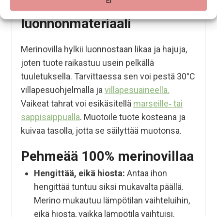
Helppohoitoinen
Ei
luonnonmateriaali
Merinovilla hylkii luonnostaan likaa ja hajuja,
joten tuote raikastuu usein pelkällä
tuuletuksella. Tarvittaessa sen voi pestä 30°C
villapesuohjelmalla ja
villapesuaineella.
Vaikeat tahrat voi esikäsitellä
marseille‑ tai
sappisaippualla
. Muotoile tuote kosteana ja
kuivaa tasolla, jotta se säilyttää muotonsa.
Pehmeää 100% merinovillaa
Hengittää, eikä hiosta:
Antaa ihon
hengittää tuntuu siksi mukavalta päällä.
Merino mukautuu lämpötilan vaihteluihin,
eikä hiosta, vaikka lämpötila vaihtuisi.