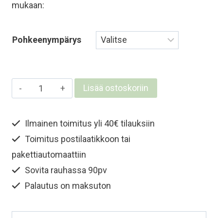
mukaan:
Pohkeenympärys
Pitkät
Lisää ostoskoriin
merinovillasäärystimet
-
Ilmainen toimitus yli 40€ tilauksiin
Vaaleanpunainen
Toimitus postilaatikkoon tai
määrä
pakettiautomaattiin
Sovita rauhassa 90pv
Palautus on maksuton