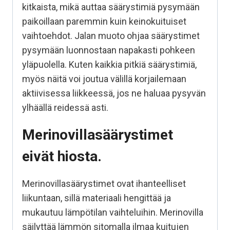
kitkaista, mikä auttaa säärystimiä pysymään
paikoillaan paremmin kuin keinokuituiset
vaihtoehdot. Jalan muoto ohjaa säärystimet
pysymään luonnostaan napakasti pohkeen
yläpuolella. Kuten kaikkia pitkiä säärystimiä,
myös näitä voi joutua välillä korjailemaan
aktiivisessa liikkeessä, jos ne haluaa pysyvän
ylhäällä reidessä asti.
Merinovillasäärystimet
eivät hiosta.
Merinovillasäärystimet ovat ihanteelliset
liikuntaan, sillä materiaali hengittää ja
mukautuu lämpötilan vaihteluihin. Merinovilla
säilyttää lämmön sitomalla ilmaa kuitujen