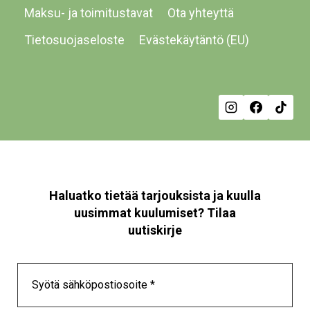
Maksu- ja toimitustavat
Ota yhteyttä
tehdä
te
valinnat
val
Tietosuojaseloste
Evästekäytäntö (EU)
tuotteen
tu
sivulla.
siv
Haluatko tietää tarjouksista ja kuulla
uusimmat kuulumiset? Tilaa
uutiskirje