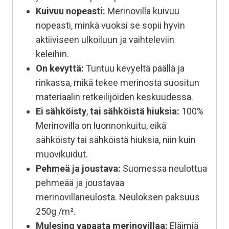
Kuivuu nopeasti:
Merinovilla kuivuu
nopeasti, minkä vuoksi se sopii hyvin
aktiiviseen ulkoiluun ja vaihteleviin
keleihin.
On kevyttä:
Tuntuu kevyeltä päällä ja
rinkassa, mikä tekee merinosta suositun
materiaalin retkeilijöiden keskuudessa.
Ei sähköisty
,
tai sähköistä hiuksia:
100%
Merinovilla on luonnonkuitu, eikä
sähköisty tai sähköistä hiuksia, niin kuin
muovikuidut.
Pehmeä ja joustava:
Suomessa neulottua
pehmeää ja joustavaa
merinovillaneulosta. Neuloksen paksuus
250g /m².
Mulesing vapaata
merinovillaa:
Eläimiä