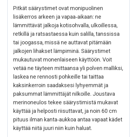
Pitkät säärystimet ovat monipuolinen
lisäkerros arkeen ja vapaa‑aikaan: ne
lämmittävät jalkoja kotisohvalla, ulkoillessa,
retkillä ja ratsastaessa kuin salilla, tanssissa
tai joogassa, missä ne auttavat pitämään
jalkojen lihakset lämpiminä. Säärystimet
mukautuvat monenlaiseen käyttöön. Voit
vetää ne täyteen mittaansa yli polven malliksi,
laskea ne rennosti pohkeille tai taittaa
kaksinkerroin saadaksesi lyhyemmät ja
paksummat lämmittäjät nilkoille. Joustava
merinoneulos tekee säärystimistä mukavat
käyttää ja helposti riisuttavat, ja noin 60 cm
pituus ilman kanta‑aukkoa antaa vapaat kädet
käyttää niitä juuri niin kuin haluat.