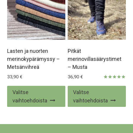
valinnat
tuotteen
sivulla.
Lasten ja nuorten
Pitkät
merinokypärämyssy –
merinovillasäärystimet
Metsänvihreä
– Musta
33,90
€
36,90
€
Arvostelu
tuotteesta:
Tällä
Täl
Valitse
Valitse
5.00
/ 5
tuotteella
tuo
vaihtoehdoista
vaihtoehdoista
on
on
useampi
us
muunnelma.
mu
Voit
Voi