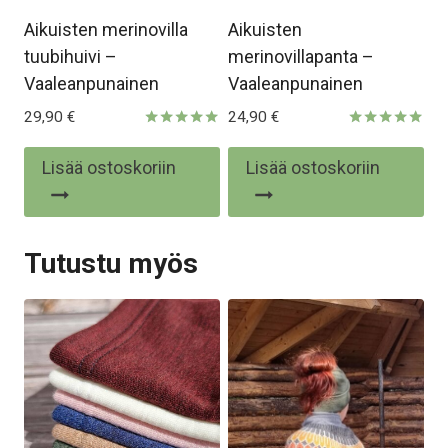
Aikuisten merinovilla
Aikuisten
tuubihuivi –
merinovillapanta –
Vaaleanpunainen
Vaaleanpunainen
29,90
€
24,90
€
Arvostelu
Arvostelu
tuotteesta:
tuotteesta:
Lisää ostoskoriin
Lisää ostoskoriin
5.00
5.00
/ 5
/ 5
Tutustu myös