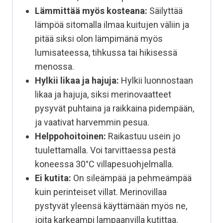
Lämmittää myös kosteana:
Säilyttää
lämpöä sitomalla ilmaa kuitujen väliin ja
pitää siksi olon lämpimänä myös
lumisateessa, tihkussa tai hikisessä
menossa.
Hylkii likaa ja hajuja:
Hylkii luonnostaan
likaa ja hajuja, siksi merinovaatteet
pysyvät puhtaina ja raikkaina pidempään,
ja vaativat harvemmin pesua.
Helppohoitoinen:
Raikastuu usein jo
tuulettamalla. Voi tarvittaessa pestä
koneessa 30°C villapesuohjelmalla.
Ei kutita:
On sileämpää ja pehmeämpää
kuin perinteiset villat. Merinovillaa
pystyvät yleensä käyttämään myös ne,
joita karkeampi lampaanvilla kutittaa.