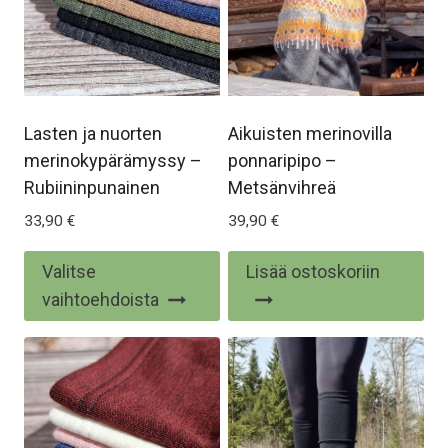
Lasten ja nuorten
Aikuisten merinovilla
merinokypärämyssy –
ponnaripipo –
Rubiininpunainen
Metsänvihreä
33,90
€
39,90
€
Tällä
Valitse
Lisää ostoskoriin
tuotteella
vaihtoehdoista
on
useampi
muunnelma.
Voit
tehdä