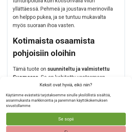
tunturipolulla kuin kotisohvalla vilun
yllättäessä. Pehmeä ja joustava merinovilla
on helppo pukea, ja se tuntuu mukavalta
myös suoraan ihoa vasten.
Kotimaista osaamista
pohjoisiin oloihin
Tämä tuote on
suunniteltu ja valmistettu
Suomessa
. Se on kehitetty vastaamaan
Keksit ovat hyviä, eikö niin?
suomalaisen arjen ja vaihtelevien säiden
asettamiin vaatimuksiin. Valitsemalla
Käytämme evästeitä tarjotaksemme sinulle yksilöllistä sisältöä,
asianmukaista markkinointia ja paremman käyttökokemuksen
kotimaisen tuotteen tuet suomalaista työtä ja
sivustollamme.
varmistat, että varusteesi on tehty kestämään
käyttöä, pesua ja aikaa.
Se sopii