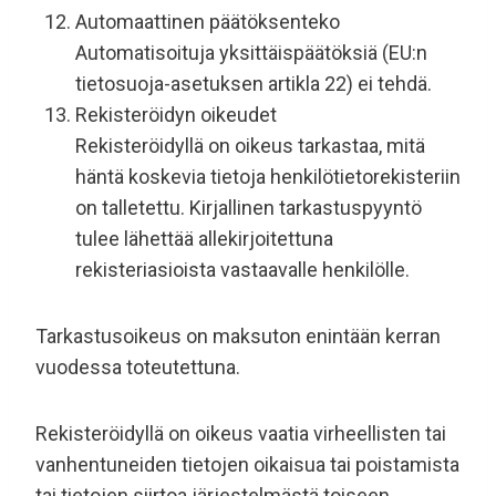
Automaattinen päätöksenteko
Automatisoituja yksittäispäätöksiä (EU:n
tietosuoja-asetuksen artikla 22) ei tehdä.
Rekisteröidyn oikeudet
Rekisteröidyllä on oikeus tarkastaa, mitä
häntä koskevia tietoja henkilötietorekisteriin
on talletettu. Kirjallinen tarkastuspyyntö
tulee lähettää allekirjoitettuna
rekisteriasioista vastaavalle henkilölle.
Tarkastusoikeus on maksuton enintään kerran
vuodessa toteutettuna.
Rekisteröidyllä on oikeus vaatia virheellisten tai
vanhentuneiden tietojen oikaisua tai poistamista
tai tietojen siirtoa järjestelmästä toiseen.