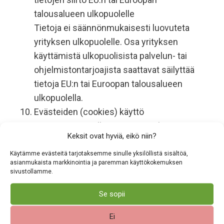
talousalueen ulkopuolelle
Tietoja ei säännönmukaisesti luovuteta
yrityksen ulkopuolelle. Osa yrityksen
käyttämistä ulkopuolisista palvelun- tai
ohjelmistontarjoajista saattavat säilyttää
tietoja EU:n tai Euroopan talousalueen
ulkopuolella.
Evästeiden (cookies) käyttö
Käytämme sivuillamme ns. cookie-
Keksit ovat hyviä, eikö niin?
toimintoa eli evästeitä. Eväste on pieni,
käyttäjän tietokoneelle lähetettävä ja siellä
Käytämme evästeitä tarjotaksemme sinulle yksilöllistä sisältöä,
asianmukaista markkinointia ja paremman käyttökokemuksen
säilytettävä tekstitiedosto, joka
sivustollamme.
mahdollistaa internet-sivujen ylläpitäjän
Se sopii
tunnistamaan usein sivuilla vierailevat
kävijät, helpottamaan kävijöiden
Ei
kirjautumista sivuille sekä mahdollistamaan