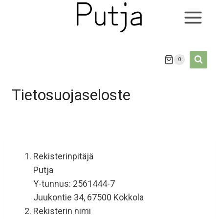
Siirry
sisältöön
0
Tietosuojaseloste
Rekisterinpitäjä
Putja
Y-tunnus: 2561444-7
Juukontie 34, 67500 Kokkola
Rekisterin nimi