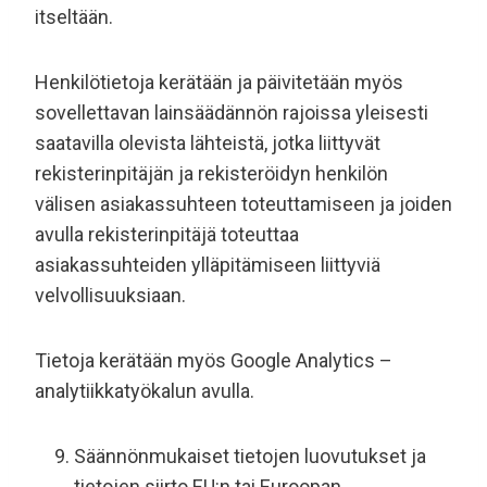
itseltään.
Henkilötietoja kerätään ja päivitetään myös
sovellettavan lainsäädännön rajoissa yleisesti
saatavilla olevista lähteistä, jotka liittyvät
rekisterinpitäjän ja rekisteröidyn henkilön
välisen asiakassuhteen toteuttamiseen ja joiden
avulla rekisterinpitäjä toteuttaa
asiakassuhteiden ylläpitämiseen liittyviä
velvollisuuksiaan.
Tietoja kerätään myös Google Analytics –
analytiikkatyökalun avulla.
Säännönmukaiset tietojen luovutukset ja
tietojen siirto EU:n tai Euroopan