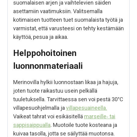
suomalaisen arjen ja vaihtelevien säiden
asettamiin vaatimuksiin. Valitsemalla
kotimaisen tuotteen tuet suomalaista työtä ja
varmistat, että varusteesi on tehty kestämään
käyttöä, pesua ja aikaa.
Helppohoitoinen
luonnonmateriaali
Merinovilla hylkii luonnostaan likaa ja hajuja,
joten tuote raikastuu usein pelkällä
tuuletuksella. Tarvittaessa sen voi pestä 30°C
villapesuohjelmalla ja
villapesuaineella.
Vaikeat tahrat voi esikäsitellä
marseille‑ tai
sappisaippualla
. Muotoile tuote kosteana ja
kuivaa tasolla, jotta se säilyttää muotonsa.