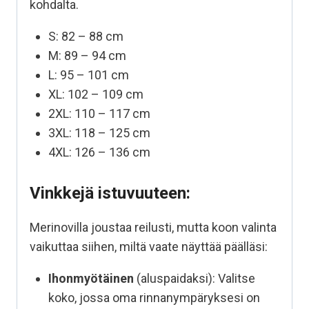
kohdalta.
S: 82 – 88 cm
M: 89 – 94 cm
L: 95 – 101 cm
XL: 102 – 109 cm
2XL: 110 – 117 cm
3XL: 118 – 125 cm
4XL: 126 – 136 cm
Vinkkejä istuvuuteen:
Merinovilla joustaa reilusti, mutta koon valinta
vaikuttaa siihen, miltä vaate näyttää päälläsi:
Ihonmyötäinen
(aluspaidaksi): Valitse
koko, jossa oma rinnanympäryksesi on