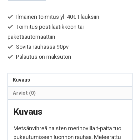
merinovilla
t-
Ilmainen toimitus yli 40€ tilauksiin
paita
Toimitus postilaatikkoon tai
–
Metsänvihreä
pakettiautomaattiin
määrä
Sovita rauhassa 90pv
Palautus on maksuton
Kuvaus
Arviot (0)
Kuvaus
Metsänvihreä naisten merinovilla t-paita tuo
pukeutumiseen luonnon rauhaa. Meleerattu