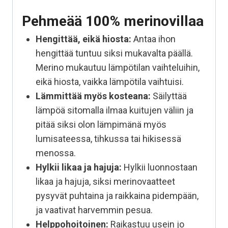
Pehmeää 100% merinovillaa
Hengittää, eikä hiosta:
Antaa ihon
hengittää tuntuu siksi mukavalta päällä.
Merino mukautuu lämpötilan vaihteluihin,
eikä hiosta, vaikka lämpötila vaihtuisi.
Lämmittää myös kosteana:
Säilyttää
lämpöä sitomalla ilmaa kuitujen väliin ja
pitää siksi olon lämpimänä myös
lumisateessa, tihkussa tai hikisessä
menossa.
Hylkii likaa ja hajuja:
Hylkii luonnostaan
likaa ja hajuja, siksi merinovaatteet
pysyvät puhtaina ja raikkaina pidempään,
ja vaativat harvemmin pesua.
Helppohoitoinen:
Raikastuu usein jo