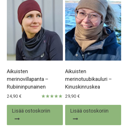
Aikuisten
Aikuisten
merinovillapanta –
merinotuubikauluri –
Rubiininpunainen
Kinuskinruskea
24,90
€
29,90
€
Arvostelu
tuotteesta:
Lisää ostoskoriin
Lisää ostoskoriin
5.00
/ 5