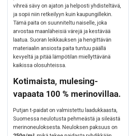
vihreä sävy on ajaton ja helposti yhdisteltävä,
ja sopii niin retkeilyyn kuin kaupungillekin.
Tämä paita on suunniteltu naiselle, joka
arvostaa maanläheisiä värejä ja kestävää
laatua. Suoran leikkauksen ja hengittävän
materiaalin ansiosta paita tuntuu päällä
kevyeltä ja pitää lämpötilan miellyttävänä
kaikissa olosuhteissa.
Kotimaista, mulesing-
vapaata 100 % merinovillaa.
Putjan t-paidat on valmistettu laadukkaasta,
Suomessa neulotusta pehmeästä ja sileästä
merinoneuloksesta. Neuloksen paksuus on
250g/m²
, mikä tekee paidasta ryhdikkään,