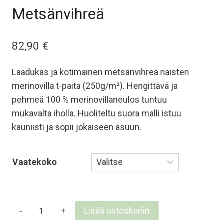
Metsänvihreä
82,90
€
Laadukas ja kotimainen metsänvihreä naisten
merinovilla t-paita (250g/m²). Hengittävä ja
pehmeä 100 % merinovillaneulos tuntuu
mukavalta iholla. Huoliteltu suora malli istuu
kauniisti ja sopii jokaiseen asuun.
Vaatekoko
Naisten
Lisää ostoskoriin