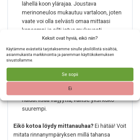
lähellä koon ylärajaa. Joustava
merinoneulos mukautuu vartaloon, joten
vaate voi olla selvästi omaa mittaasi
kapeampi ja silti istua mukavasti.
Keksit ovat hyviä, eikö niin?
Rento
(arkikäyttöön): Jos haluat hieman
väljyyttä vaatteen ja ihon väliin, valitse
Käytämme evästeitä tarjotaksemme sinulle yksilöllistä sisältöä,
asianmukaista markkinointia ja paremman käyttökokemuksen
koko, joka on noin 5–10 cm omaa
sivustollamme.
rinnanympärysmittaasi suurempi.
Vyötärö ja lantio
: Neulos joustaa hyvin
Se sopii
myös keskivartalon alueelta. Jos vyötärö
Ei
tai lantio on rinnanympärystä leveämpi ja
haluat lisää väljyyttä, valitse yksi koko
suurempi.
Eikö kotoa löydy mittanauhaa?
Ei hätää! Voit
mitata rinnanympäryksen millä tahansa