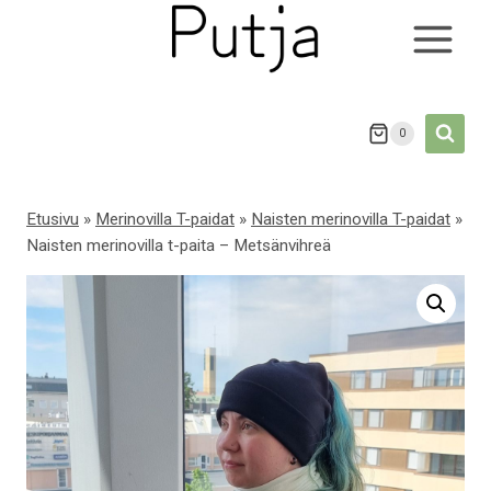
Siirry
sisältöön
0
Etusivu
»
Merinovilla T-paidat
»
Naisten merinovilla T-paidat
»
Naisten merinovilla t-paita – Metsänvihreä