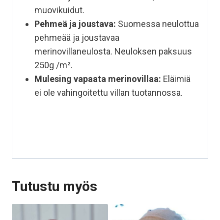
muovikuidut.
Pehmeä ja joustava:
Suomessa neulottua
pehmeää ja joustavaa
merinovillaneulosta. Neuloksen paksuus
250g /m².
Mulesing vapaata
merinovillaa:
Eläimiä
ei ole vahingoitettu villan tuotannossa.
Tutustu myös