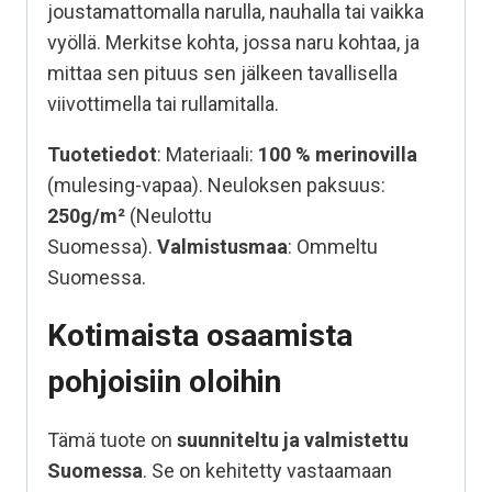
joustamattomalla narulla, nauhalla tai vaikka
vyöllä. Merkitse kohta, jossa naru kohtaa, ja
mittaa sen pituus sen jälkeen tavallisella
viivottimella tai rullamitalla.
Tuotetiedot
: Materiaali:
100 %
merinovilla
(mulesing-vapaa). Neuloksen paksuus:
250g/m²
(Neulottu
Suomessa).
Valmistusmaa
: Ommeltu
Suomessa.
Kotimaista osaamista
pohjoisiin oloihin
Tämä tuote on
suunniteltu ja valmistettu
Suomessa
. Se on kehitetty vastaamaan