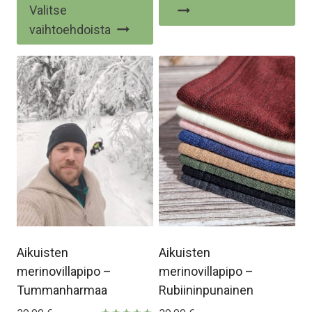
Tällä
Valitse
tuotteella
vaihtoehdoista
on
useampi
muunnelma.
Voit
tehdä
valinnat
tuotteen
sivulla.
Aikuisten
Aikuisten
merinovillapipo –
merinovillapipo –
Tummanharmaa
Rubiininpunainen