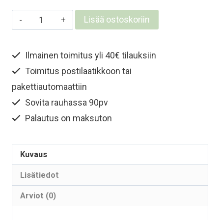
Lasten
Lisää ostoskoriin
ja
nuorten
Ilmainen toimitus yli 40€ tilauksiin
merinovillapipo
Toimitus postilaatikkoon tai
-
Kinuskinruskea
pakettiautomaattiin
määrä
Sovita rauhassa 90pv
Palautus on maksuton
Kuvaus
Lisätiedot
Arviot (0)