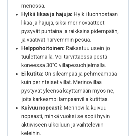
menossa.
Hylkii likaa ja hajuja:
Hylkii luonnostaan
likaa ja hajuja, siksi merinovaatteet
pysyvät puhtaina ja raikkaina pidempään,
ja vaativat harvemmin pesua.
Helppohoitoinen:
Raikastuu usein jo
tuulettamalla. Voi tarvittaessa pestä
koneessa 30°C villapesuohjelmalla.
Ei kutita:
On sileämpää ja pehmeämpää
kuin perinteiset villat. Merinovillaa
pystyvät yleensä käyttämään myös ne,
joita karkeampi lampaanvilla kutittaa.
Kuivuu nopeasti:
Merinovilla kuivuu
nopeasti, minkä vuoksi se sopii hyvin
aktiiviseen ulkoiluun ja vaihteleviin
keleihin.