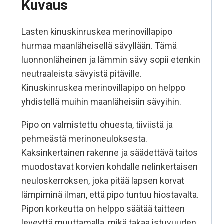
Kuvaus
Lasten kinuskinruskea merinovillapipo
hurmaa maanläheisellä sävyllään. Tämä
luonnonläheinen ja lämmin sävy sopii etenkin
neutraaleista sävyistä pitäville.
Kinuskinruskea merinovillapipo on helppo
yhdistellä muihin maanläheisiin sävyihin.
Pipo on valmistettu ohuesta, tiiviistä ja
pehmeästä merinoneuloksesta.
Kaksinkertainen rakenne ja säädettävä taitos
muodostavat korvien kohdalle nelinkertaisen
neuloskerroksen, joka pitää lapsen korvat
lämpiminä ilman, että pipo tuntuu hiostavalta.
Pipon korkeutta on helppo säätää taitteen
leveyttä muuttamalla, mikä takaa istuvuuden