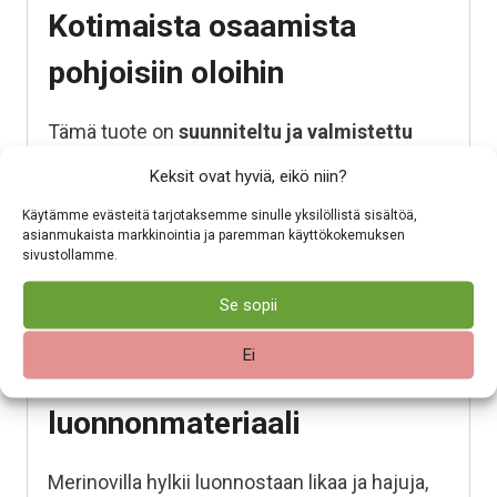
Kotimaista osaamista
pohjoisiin oloihin
Tämä tuote on
suunniteltu ja valmistettu
Suomessa
. Se on kehitetty vastaamaan
Keksit ovat hyviä, eikö niin?
suomalaisen arjen ja vaihtelevien säiden
Käytämme evästeitä tarjotaksemme sinulle yksilöllistä sisältöä,
asettamiin vaatimuksiin. Valitsemalla
asianmukaista markkinointia ja paremman käyttökokemuksen
kotimaisen tuotteen tuet suomalaista työtä ja
sivustollamme.
varmistat, että varusteesi on tehty kestämään
Se sopii
käyttöä, pesua ja aikaa.
Ei
Helppohoitoinen
luonnonmateriaali
Merinovilla hylkii luonnostaan likaa ja hajuja,