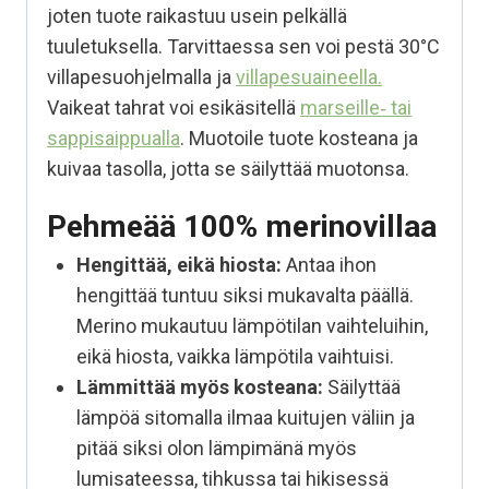
joten tuote raikastuu usein pelkällä
tuuletuksella. Tarvittaessa sen voi pestä 30°C
villapesuohjelmalla ja
villapesuaineella.
Vaikeat tahrat voi esikäsitellä
marseille‑ tai
sappisaippualla
. Muotoile tuote kosteana ja
kuivaa tasolla, jotta se säilyttää muotonsa.
Pehmeää 100% merinovillaa
Hengittää, eikä hiosta:
Antaa ihon
hengittää tuntuu siksi mukavalta päällä.
Merino mukautuu lämpötilan vaihteluihin,
eikä hiosta, vaikka lämpötila vaihtuisi.
Lämmittää myös kosteana:
Säilyttää
lämpöä sitomalla ilmaa kuitujen väliin ja
pitää siksi olon lämpimänä myös
lumisateessa, tihkussa tai hikisessä