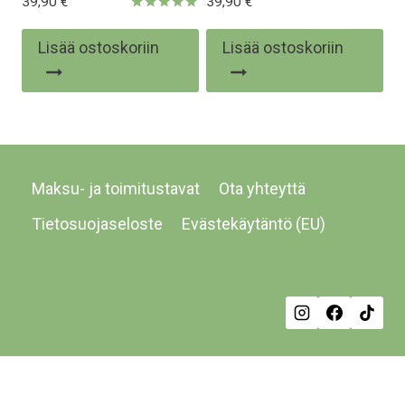
39,90
€
39,90
€
Arvostelu
tuotteesta:
Lisää ostoskoriin
Lisää ostoskoriin
5.00
/ 5
Maksu- ja toimitustavat
Ota yhteyttä
Tietosuojaseloste
Evästekäytäntö (EU)