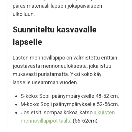
paras materiaali lapsen jokapäiväiseen
ulkoiluun.
Suunniteltu kasvavalle
lapselle
Lasten
merinovillapipo
on valmistettu erittäin
joustavasta merinoneuloksesta, joka istuu
mukavasti puristamatta. Yksi
koko käy
lapselle useamman vuoden.
S-koko: Sopii päänympärykselle 48-52 cm.
M-koko: Sopii päänympärykselle 52-56cm.
Jos etsit isompaa kokoa, katso
aikuisten
merinovillapipot täältä
(56-62cm).