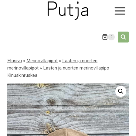
Siirry
sisältöön
0
Etusivu
»
Merinovillapipot
»
Lasten ja nuorten
merinovillapipot
»
Lasten ja nuorten merinovillapipo –
Kinuskinruskea