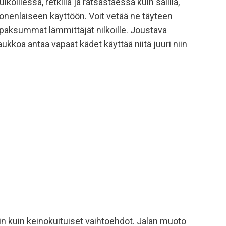
oillessa, retkillä ja ratsastaessa kuin salilla,
onenlaiseen käyttöön. Voit vetää ne täyteen
a paksummat lämmittäjät nilkoille. Joustava
kkoa antaa vapaat kädet käyttää niitä juuri niin
n kuin keinokuituiset vaihtoehdot. Jalan muoto