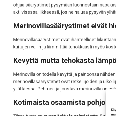
ohjaa säärystimet pysymään luonnostaan napakasti p
aktiivisessa liikkeessä, jos ne haluaa pysyvän ylhää
Merinovillasäärystimet eivät hi
Merinovillasäärystimet ovat ihanteelliset liikuntaan
kuitujen väliin ja lämmittää tehokkaasti myös kost
Kevyttä mutta tehokasta lämpö
Merinovilla on todella kevyttä ja painoonsa nähde
merinovillasäärystimet ovat retkeilijöiden ja ulkoil
yllättäessä. Pehmeä ja joustava merinovilla on he
Kotimaista osaamista pohjoisiin
Käy
mar