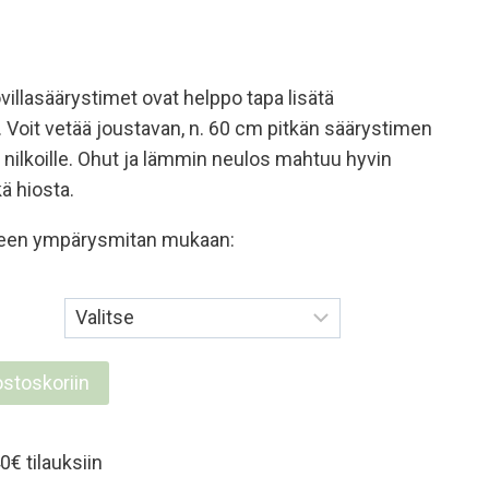
illasäärystimet ovat helppo tapa lisätä
e. Voit vetää joustavan, n. 60 cm pitkän säärystimen
n nilkoille. Ohut ja lämmin neulos mahtuu hyvin
kä hiosta.
keen ympärysmitan mukaan:
ostoskoriin
met
0€ tilauksiin