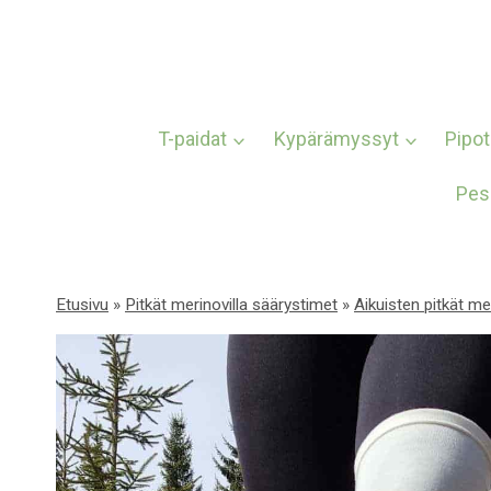
Siirry
sisältöön
T-paidat
Kypärämyssyt
Pipot
Pes
Etusivu
»
Pitkät merinovilla säärystimet
»
Aikuisten pitkät me