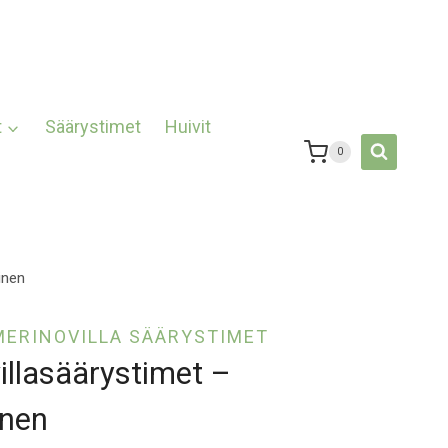
t
Säärystimet
Huivit
0
inen
MERINOVILLA SÄÄRYSTIMET
illasäärystimet –
inen