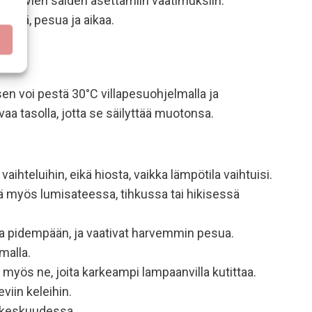
htelevien säiden asettamiin vaatimuksiin.
ttöä, pesua ja aikaa.
 sen voi pestä 30°C villapesuohjelmalla ja
vaa tasolla, jotta se säilyttää muotonsa.
hteluihin, eikä hiosta, vaikka lämpötila vaihtuisi.
änä myös lumisateessa, tihkussa tai hikisessä
ina pidempään, ja vaativat harvemmin pesua.
malla.
myös ne, joita karkeampi lampaanvilla kutittaa.
viin keleihin.
n keskuudessa.