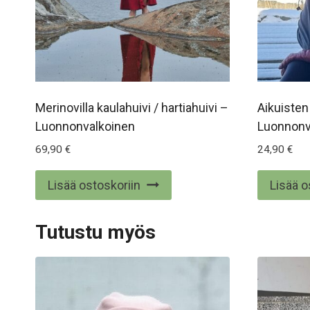
Merinovilla kaulahuivi / hartiahuivi –
Aikuisten
Luonnonvalkoinen
Luonnonv
69,90
€
24,90
€
Lisää ostoskoriin
Lisää o
Tutustu myös