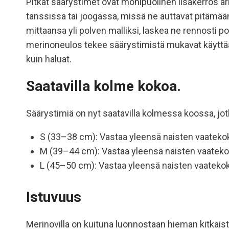
Pitkät säärystimet ovat monipuolinen lisäkerros arke
tanssissa tai joogassa, missä ne auttavat pitämää
mittaansa yli polven malliksi, laskea ne rennosti 
merinoneulos tekee säärystimistä mukavat käyttää ja
kuin haluat.
Saatavilla kolme kokoa.
Säärystimiä on nyt saatavilla kolmessa koossa, j
S (33–38 cm): Vastaa yleensä naisten vaateko
M (39–44 cm): Vastaa yleensä naisten vaatekok
L (45–50 cm): Vastaa yleensä naisten vaateko
Istuvuus
Merinovilla on kuituna luonnostaan hieman kitkais