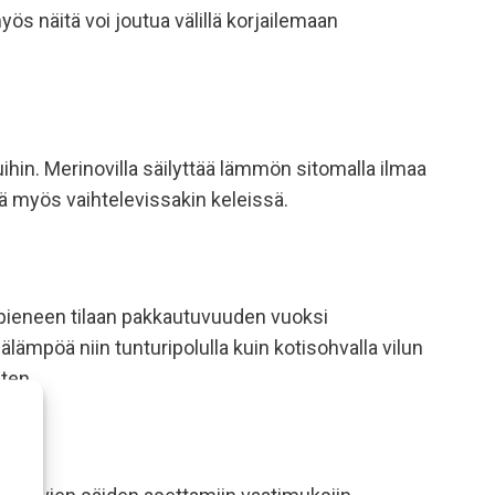
s näitä voi joutua välillä korjailemaan
uihin. Merinovilla säilyttää lämmön sitomalla ilmaa
nä myös vaihtelevissakin keleissä.
 pieneen tilaan pakkautuvuuden vuoksi
älämpöä niin tunturipolulla kuin kotisohvalla vilun
ten.