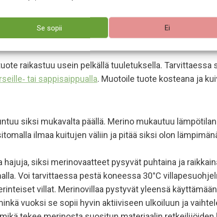
ssa
. Se on kehitetty vastaamaan suomalaisen arjen ja vai
työtä ja varmistat, että varusteesi on tehty kestämään käy
Se sopii
Ei
aali
n tuote raikastuu usein pelkällä tuuletuksella. Tarvittaessa
seille‑ tai sappisaippualla
. Muotoile tuote kosteana ja kui
ntuu siksi mukavalta päällä. Merino mukautuu lämpötilan vai
itomalla ilmaa kuitujen väliin ja pitää siksi olon lämpim
ja hajuja, siksi merinovaatteet pysyvät puhtaina ja raikka
alla. Voi tarvittaessa pestä koneessa 30°C villapesuohjel
teiset villat. Merinovillaa pystyvät yleensä käyttämään 
nkä vuoksi se sopii hyvin aktiiviseen ulkoiluun ja vaihtele
, mikä tekee merinosta suositun materiaalin retkeilijöide