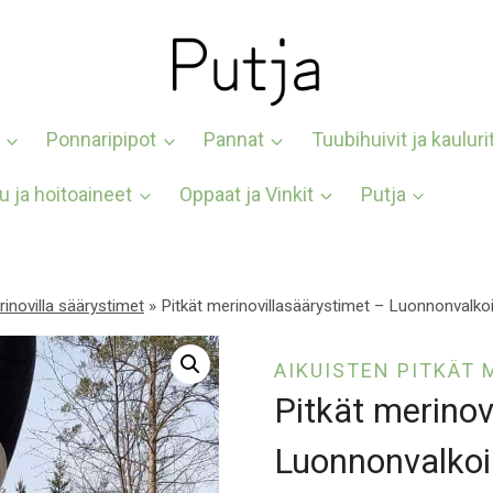
Ponnaripipot
Pannat
Tuubihuivit ja kauluri
u ja hoitoaineet
Oppaat ja Vinkit
Putja
rinovilla säärystimet
»
Pitkät merinovillasäärystimet – Luonnonvalko
AIKUISTEN PITKÄT 
Pitkät merinov
Luonnonvalko