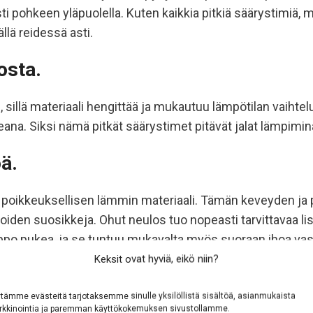
ohkeen yläpuolella. Kuten kaikkia pitkiä säärystimiä, myö
llä reidessä asti.
osta.
, sillä materiaali hengittää ja mukautuu lämpötilan vaihtel
eana. Siksi nämä pitkät säärystimet pitävät jalat lämpimi
ä.
n poikkeuksellisen lämmin materiaali. Tämän keveyden ja
ijoiden suosikkeja. Ohut neulos tuo nopeasti tarvittavaa lis
lppo pukea, ja se tuntuu mukavalta myös suoraan ihoa vas
Keksit ovat hyviä, eikö niin?
 oloihin
tämme evästeitä tarjotaksemme sinulle yksilöllistä sisältöä, asianmukaista
kkinointia ja paremman käyttökokemuksen sivustollamme.