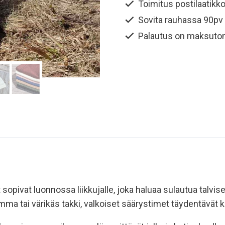
Toimitus postilaatikko
määrä
Sovita rauhassa 90pv
Palautus on maksuto
 sopivat luonnossa liikkujalle, joka haluaa sulautua talv
tumma tai värikäs takki, valkoiset säärystimet täydentävät