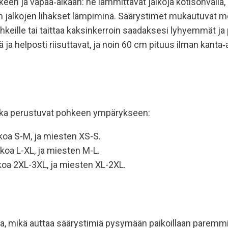
en ja vapaa‑aikaan: ne lämmittävät jalkoja kotisohvalla, ulk
n jalkojen lihakset lämpiminä. Säärystimet mukautuvat m
pohkeille tai taittaa kaksinkerroin saadaksesi lyhyemmät j
 helposti riisuttavat, ja noin 60 cm pituus ilman kanta‑au
otka perustuvat pohkeen ympärykseen:
koa S-M, ja miesten XS-S.
oa L-XL, ja miesten M-L.
koa 2XL-3XL, ja miesten XL-2XL.
ta, mikä auttaa säärystimiä pysymään paikoillaan paremmi