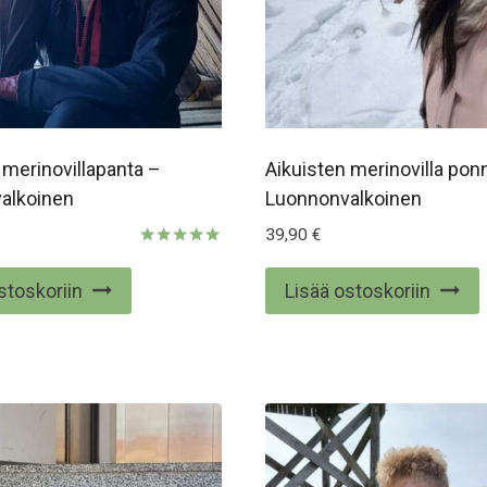
 merinovillapanta –
Aikuisten merinovilla pon
alkoinen
Luonnonvalkoinen
39,90
€
Arvostelu
tuotteesta:
stoskoriin
Lisää ostoskoriin
5.00
/ 5