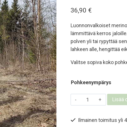
36,90
€
Luonnonvalkoiset merinov
lämmittävä kerros jaloill
polven yli tai rypyttää se
lahkeen alle, hengittää ei
Valitse sopiva koko poh
Pohkeenympärys
Pitkät
Lisää 
merinovillasäärysti
-
Ilmainen toimitus yli 4
Luonnonvalkoinen