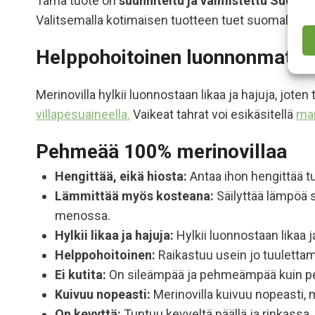
Tämä tuote on
suunniteltu ja valmistettu Suome
Valitsemalla kotimaisen tuotteen tuet suomalaista 
Helppohoitoinen luonnonmateri
Merinovilla hylkii luonnostaan likaa ja hajuja, jote
villapesuaineella.
Vaikeat tahrat voi esikäsitellä
mar
Pehmeää 100% merinovillaa
Hengittää, eikä hiosta:
Antaa ihon hengittää tu
Lämmittää myös kosteana:
Säilyttää lämpöä s
menossa.
Hylkii likaa ja hajuja:
Hylkii luonnostaan likaa 
Helppohoitoinen:
Raikastuu usein jo tuulettam
Ei kutita:
On sileämpää ja pehmeämpää kuin perin
Kuivuu nopeasti:
Merinovilla kuivuu nopeasti, mi
On kevyttä:
Tuntuu kevyeltä päällä ja rinkassa