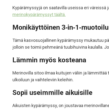
Kypärämyssyjä on saatavilla useissa eri väreissä 
merinokypärämyssyt täältä.
Monikäyttöinen 3‑in‑1‑muotoilu
Tämä kasvosuojallinen kypärämyssy mukautuu päivä
jolloin se toimii pehmeänä tuubihuivina kaulalla. J
Lämmin myös kosteana
Merinovilla sitoo ilmaa kuitujen väliin ja lämmittä
ulkoiluun ja vaihteleviin keleihin.
Sopii useimmille aikuisille
Aikuisten kypärämyssy, on joustavaa merinovillane