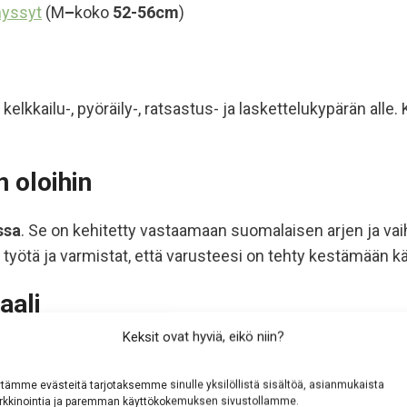
myssyt
(M
–
koko
52-56cm
)
 kelkkailu-, pyöräily-, ratsastus- ja laskettelukypärän all
 oloihin
ssa
. Se on kehitetty vastaamaan suomalaisen arjen ja vai
työtä ja varmistat, että varusteesi on tehty kestämään käy
aali
Keksit ovat hyviä, eikö niin?
n tuote raikastuu usein pelkällä tuuletuksella. Tarvittaessa
seille‑ tai sappisaippualla
. Muotoile tuote kosteana ja kui
tämme evästeitä tarjotaksemme sinulle yksilöllistä sisältöä, asianmukaista
kkinointia ja paremman käyttökokemuksen sivustollamme.