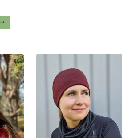
Tällä
tuotteella
on
useampi
muunnelma.
Voit
tehdä
valinnat
tuotteen
sivulla.