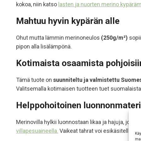
kokoa, niin katso
lasten
ja nuorten
merino kypärä
Mahtuu hyvin kypärän alle
Ohut mutta lämmin merinoneulos
(250g/m²)
sopii
pipon alla lisälämpönä.
Kotimaista osaamista pohjoisiin
Tämä tuote on
suunniteltu ja valmistettu Suome
Valitsemalla kotimaisen tuotteen tuet suomalaista 
Helppohoitoinen luonnonmateri
Merinovilla hylkii luonnostaan likaa ja hajuja, jote
villapesuaineella.
Vaikeat tahrat voi esikäsitellä
mar
Käy
mar