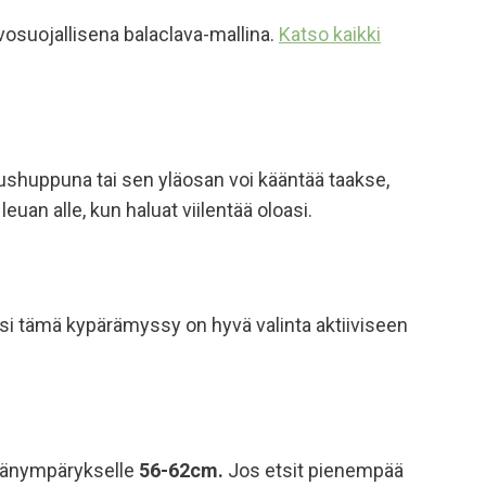
osuojallisena balaclava-mallina.
Katso kaikki
shuppuna tai sen yläosan voi kääntää taakse,
uan alle, kun haluat viilentää oloasi.
iksi tämä kypärämyssy on hyvä valinta aktiiviseen
 päänympärykselle
56-62cm.
Jos etsit pienempää