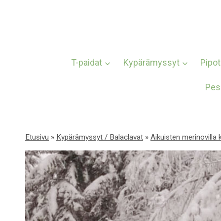
Siirry
sisältöön
T-paidat
Kypärämyssyt
Pipot
Pes
Etusivu
»
Kypärämyssyt / Balaclavat
»
Aikuisten merinovilla