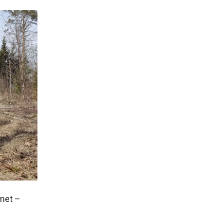
imet –