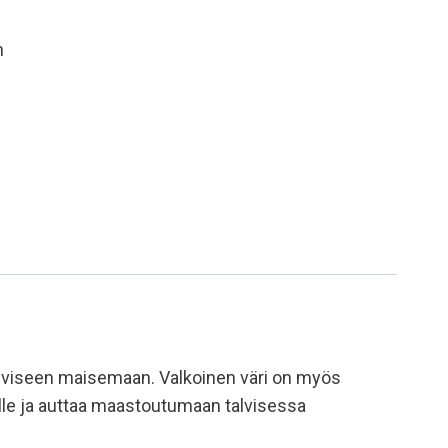
n
talviseen maisemaan. Valkoinen väri on myös
ille ja auttaa maastoutumaan talvisessa