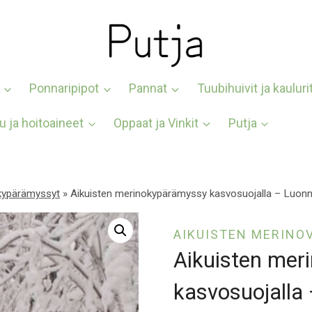
Ponnaripipot
Pannat
Tuubihuivit ja kauluri
u ja hoitoaineet
Oppaat ja Vinkit
Putja
 kypärämyssyt
»
Aikuisten merinokypärämyssy kasvosuojalla – Luon
AIKUISTEN MERINO
Aikuisten mer
kasvosuojalla