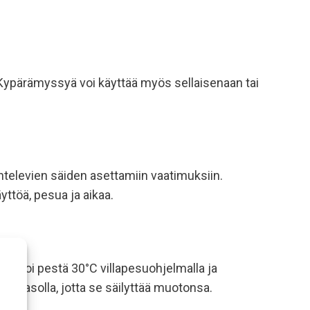
e. Kypärämyssyä voi käyttää myös sellaisenaan tai
htelevien säiden asettamiin vaatimuksiin.
ttöä, pesua ja aikaa.
 sen voi pestä 30°C villapesuohjelmalla ja
vaa tasolla, jotta se säilyttää muotonsa.