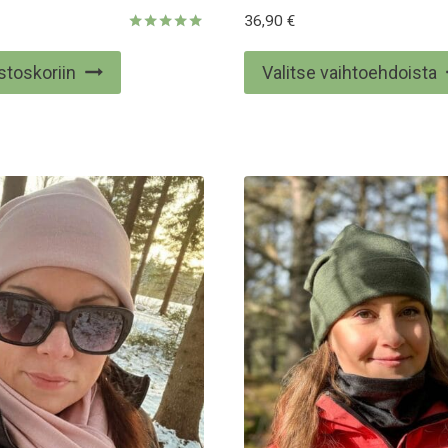
36,90
€
Arvostelu
tuotteesta:
stoskoriin
Valitse vaihtoehdoista
5.00
/ 5