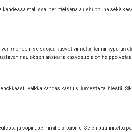
ja kahdessa mallissa: perinteisenä alushuppuna sekä kasv
n menoon: se suojaa kasvot viimalta, toimii kypärän alu
oustavan neuloksen ansiosta kasvosuoja on helppo vetää le
ä tehokkaasti, vaikka kangas kastuisi lumesta tai hiestä. S
ulosta ja sopii useimmille aikuisille. Se on suunniteltu