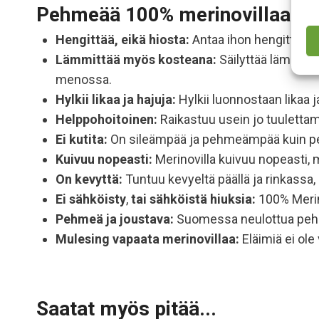
Pehmeää 100% merinovillaa
Hengittää, eikä hiosta:
Antaa ihon hengittää tu
Lämmittää myös kosteana:
Säilyttää lämpöä s
menossa.
Hylkii likaa ja hajuja:
Hylkii luonnostaan likaa 
Helppohoitoinen:
Raikastuu usein jo tuulettam
Ei kutita:
On sileämpää ja pehmeämpää kuin perin
Kuivuu nopeasti:
Merinovilla kuivuu nopeasti, mi
On kevyttä:
Tuntuu kevyeltä päällä ja rinkassa
Ei sähköisty
,
tai sähköistä hiuksia:
100% Merino
Pehmeä ja joustava:
Suomessa neulottua pehm
Mulesing vapaata
merinovillaa:
Eläimiä ei ole
Saatat myös pitää...