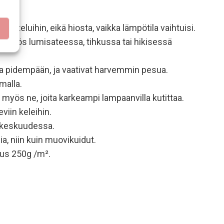
hteluihin, eikä hiosta, vaikka lämpötila vaihtuisi.
änä myös lumisateessa, tihkussa tai hikisessä
ina pidempään, ja vaativat harvemmin pesua.
malla.
myös ne, joita karkeampi lampaanvilla kutittaa.
viin keleihin.
n keskuudessa.
a, niin kuin muovikuidut.
us 250g /m².