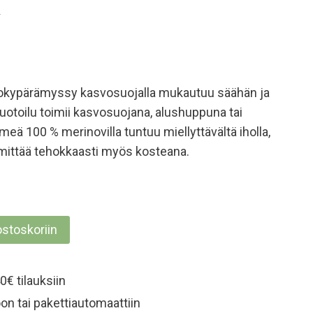
)
okypärämyssy kasvosuojalla mukautuu säähän ja
otoilu toimii kasvosuojana, alushuppuna tai
meä 100 % merinovilla tuntuu miellyttävältä iholla,
ämmittää tehokkaasti myös kosteana.
ostoskoriin
y
0€ tilauksiin
on tai pakettiautomaattiin