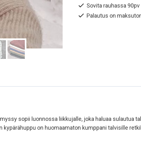
määrä
Sovita rauhassa 90pv
Palautus on maksuto
myssy sopii luonnossa liikkujalle, joka haluaa sulautua 
nen kypärähuppu on huomaamaton kumppani talvisille retk