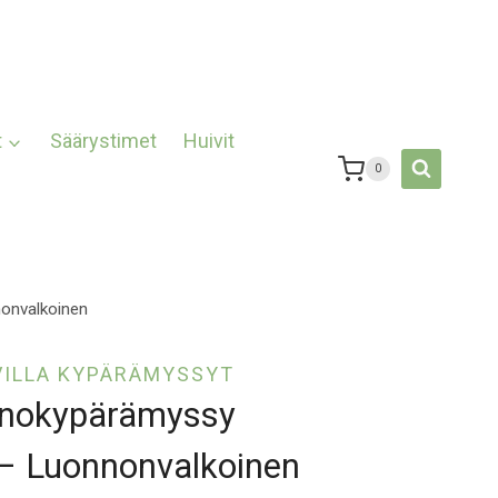
t
Säärystimet
Huivit
0
nonvalkoinen
VILLA KYPÄRÄMYSSYT
inokypärämyssy
 – Luonnonvalkoinen