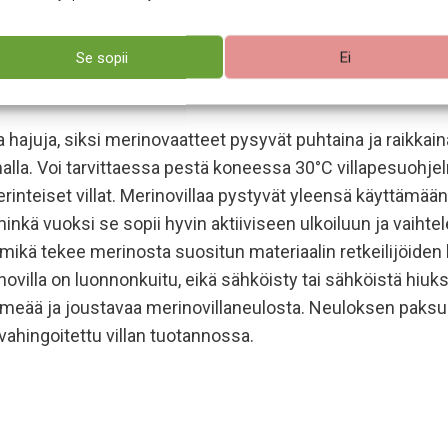
ntuu siksi mukavalta päällä. Merino mukautuu lämpötilan vai
Se sopii
Ei
itomalla ilmaa kuitujen väliin ja pitää siksi olon lämpim
ja hajuja, siksi merinovaatteet pysyvät puhtaina ja raikka
alla. Voi tarvittaessa pestä koneessa 30°C villapesuohjel
teiset villat. Merinovillaa pystyvät yleensä käyttämään 
nkä vuoksi se sopii hyvin aktiiviseen ulkoiluun ja vaihtele
, mikä tekee merinosta suositun materiaalin retkeilijöide
villa on luonnonkuitu, eikä sähköisty tai sähköistä hiuksi
eää ja joustavaa merinovillaneulosta. Neuloksen paksu
 vahingoitettu villan tuotannossa.