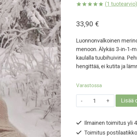
(
1
tuotearvio
Arvio
1
5.00
5:stä
33,90
€
perustuen
asiakkaan
arvotukseen.
Luonnonvalkoinen merin
menoon. Älykäs 3‑in‑1‑mu
kaulalla tuubihuivina. Peh
hengittää, ei kutita ja l
Varastossa
Aikuisten
Lisää 
merinokypärämyss
kasvosuojalla
Ilmainen toimitus yli 4
-
Toimitus postilaatikko
Luonnonvalkoinen